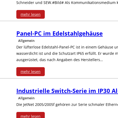
Schneider und SEW.#Bild# Als Kommunikationsmedium 
mehr lesen
:
Panel-PC im Edelstahlgehäuse
B
Allgemein
&
Der lüfterlose Edelstahl-Panel-PC ist in einem Gehäuse 
wasserdicht ist und die Schutzart IP65 erfüllt. Er wurde
R
ausgerüstet, das nach Angaben des Herstellers…
i
mehr lesen
n
:
t
Industrielle Switch-Serie im IP30
P
e
Allgemein
a
Die JetNet 2005/2005f gehören zur Serie schmaler Ethern
g
n
mehr lesen