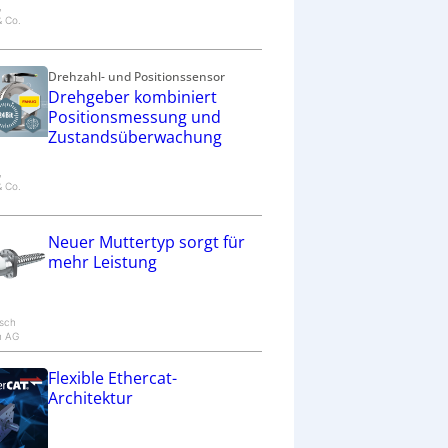
,
& Co.
Drehzahl- und Positionssensor
Drehgeber kombiniert
Positionsmessung und
Zustandsüberwachung
,
& Co.
Neuer Muttertyp sorgt für
mehr Leistung
osch
h AG
Flexible Ethercat-
Architektur