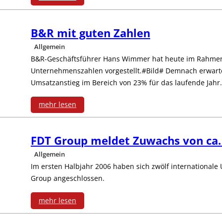
r
e
:
i
l
B&R mit guten Zahlen
I
e
Allgemein
-
n
r
B&R-Geschäftsführer Hans Wimmer hat heute im Rahmen 
P
Unternehmenszahlen vorgestellt.#Bild# Demnach erwar
d
t
Umsatzanstieg im Bereich von 23% für das laufende Jahr
C
u
f
mehr lesen
i
s
ü
:
m
t
h
FDT Group meldet Zuwachs von ca
B
E
r
Allgemein
r
&
d
Im ersten Halbjahr 2006 haben sich zwölf internationa
i
e
Group angeschlossen.
R
e
e
n
m
mehr lesen
l
l
:
d