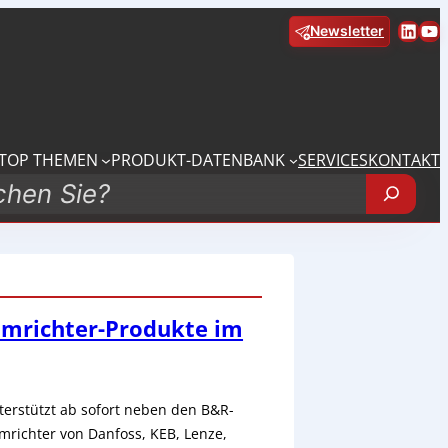
Linke
Yo
Newsletter
TOP THEMEN
PRODUKT-DATENBANK
SERVICES
KONTAKT
umrichter-Produkte im
erstützt ab sofort neben den B&R-
mrichter von Danfoss, KEB, Lenze,