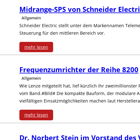
i
s
l
Midrange-SPS von Schneider Electri
F
e
t
t
e
Allgemein
D
F
g
Schneider Electric stellt unter dem Markennamen Tele
a
S
Steuerung für den mittleren Bereich vor.
T
r
u
h
w
G
e
mehr lesen
t
l
i
:
r
q
e
g
t
Frequenzumrichter der Reihe 8200
M
o
u
n
e
Allgemein
c
i
u
e
Z
Wie Lenze mitgeteilt hat, lief kürzlich ihr zweimillionst
h
h
vom Band.#Bild# Die kompakte Bauform, der modulare 
d
p
n
a
vielfältigen Einsatzmöglichkeiten machen laut Herstell
ä
-
r
m
z
h
u
mehr lesen
S
a
e
u
l
:
s
e
n
l
m
e
Dr. Norbert Stein im Vorstand des
F