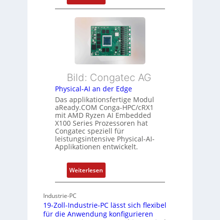
F
u
r
l
s
m
e
t
e
x
a
h
i
n
r
b
d
L
l
s
e
Bild: Congatec AG
e
ü
i
Physical-AI an der Edge
E
b
s
Das applikationsfertige Modul
t
e
t
aReady.COM Conga-HPC/cRX1
h
r
u
mit AMD Ryzen AI Embedded
e
w
n
X100 Series Prozessoren hat
r
Congatec speziell für
a
g
leistungsintensive Physical-AI-
c
c
Applikationen entwickelt.
a
h
t
u
:
Weiterlesen
-
n
P
A
g
h
r
Industrie-PC
y
c
19-Zoll-Industrie-PC lässt sich flexibel
s
h
für die Anwendung konfigurieren