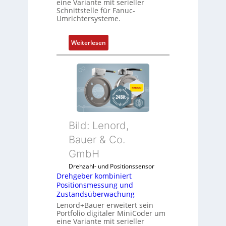
eine Variante mit serieller
Schnittstelle für Fanuc-
Umrichtersysteme.
:
Weiterlesen
D
r
e
h
g
e
b
Bild: Lenord,
e
r
Bauer & Co.
k
GmbH
o
Drehzahl- und Positionssensor
m
Drehgeber kombiniert
b
Positionsmessung und
i
Zustandsüberwachung
n
Lenord+Bauer erweitert sein
i
Portfolio digitaler MiniCoder um
eine Variante mit serieller
e