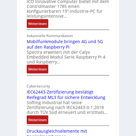
i
ICO Innovative Computer bietet mit dem
i
Controlmaster 1785 einen
c
t
konfigurierbaren 19“-Industrie-PC für
a
e
leistungsintensive…
l
k
:
Weiterlesen
-
t
1
A
u
9
Industrielle Kommunikation
I
r
-
Mobilfunkmodule bringen 4G und 5G
a
auf den Raspberry Pi
Z
Spectra erweitert mit der Calyx
n
o
Embedded Modul Serie Raspberry Pi 4
l
d
und Raspberry…
l
e
:
Weiterlesen
-
r
M
I
E
o
n
d
Cybersecurity
b
d
g
IEC62443-Zertifizierung bestätigt
i
u
e
Reifegrad ML3 für sichere Entwicklung
l
s
Softing Industrial hat seine
f
t
Zertifizierung nach IEC62443-4-1:2018
u
r
durch TÜV Süd erneuert und erstmals…
n
i
:
Weiterlesen
k
e
I
m
-
Druckausgleichselemente mit
E
o
P