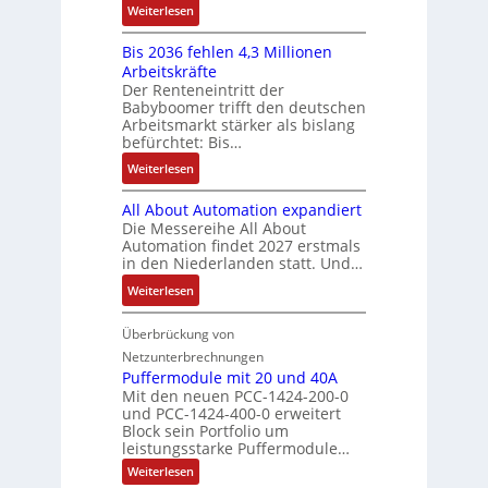
2
S
:
f
Weiterlesen
e
n
-
y
K
ü
b
a
E
s
Bis 2036 fehlen 4,3 Millionen
I
h
s
h
r
t
Arbeitskräfte
b
r
-
m
g
e
Der Renteneintritt der
r
e
u
e
Babyboomer trifft den deutschen
e
m
a
r
n
,
Arbeitsmarkt stärker als bislang
b
e
u
z
d
befürchtet: Bis…
g
n
c
u
M
e
i
:
Weiterlesen
h
m
a
p
s
B
t
V
r
r
All About Automation expandiert
s
i
S
o
k
ä
Die Messereihe All About
e
s
t
r
e
Automation findet 2027 erstmals
g
b
2
r
s
in den Niederlanden statt. Und…
t
t
e
0
u
t
i
d
:
Weiterlesen
s
3
k
a
n
u
A
t
6
t
n
g
r
l
Überbrückung von
ä
f
u
d
l
c
l
t
e
Netzunterbrechnungen
r
d
e
h
A
i
h
Puffermodule mit 20 und 40A
e
i
d
b
Mit den neuen PCC-1424-200-0
g
l
s
t
a
und PCC-1424-400-0 erweitert
o
e
e
V
Block sein Portfolio um
e
s
u
n
n
D
leistungsstarke Puffermodule…
r
A
t
J
4
M
:
b
Weiterlesen
u
A
a
,
P
A