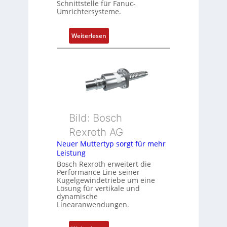
Schnittstelle für Fanuc-
r
Umrichtersysteme.
t
P
:
Weiterlesen
o
D
s
r
i
e
t
h
i
g
o
e
n
b
s
Bild: Bosch
e
m
Rexroth AG
r
e
k
Neuer Muttertyp sorgt für mehr
s
Leistung
o
s
m
Bosch Rexroth erweitert die
u
Performance Line seiner
b
n
Kugelgewindetriebe um eine
i
g
Lösung für vertikale und
n
dynamische
u
Linearanwendungen.
i
n
e
d
r