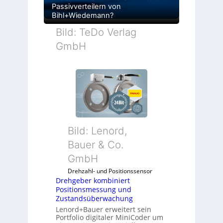
Passivverteilern von
Bihl+Wiedemann?
Bild: TeDo Verlag
GmbH
Bild: Lenord,
Bauer & Co.
GmbH
Drehzahl- und Positionssensor
Drehgeber kombiniert
Positionsmessung und
Zustandsüberwachung
Lenord+Bauer erweitert sein
Portfolio digitaler MiniCoder um