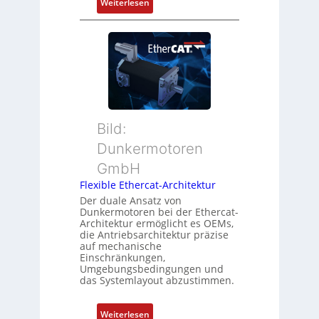
:
Weiterlesen
Z
t
N
u
P
e
s
o
u
t
s
e
a
i
r
n
t
M
d
i
u
s
o
t
ü
Bild:
n
t
b
Dunkermotoren
s
e
e
m
GmbH
r
r
e
t
Flexible Ethercat-Architektur
w
s
y
a
Der duale Ansatz von
s
Dunkermotoren bei der Ethercat-
p
c
Architektur ermöglicht es OEMs,
u
s
h
die Antriebsarchitektur präzise
n
o
u
auf mechanische
g
r
Einschränkungen,
n
Umgebungsbedingungen und
u
g
g
das Systemlayout abzustimmen.
n
t
d
f
:
Z
Weiterlesen
ü