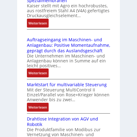
Spezialmembranen
C
d
C
Kaiser stellt mit Agro ein hochrobustes,
6
u
l
aus rostfreiem Stahl A4 (V4A) gefertigtes
2
l
ä
Druckausgleichselement…
4
e
s
:
Weiterlesen
4
b
s
D
3
r
t
r
-
i
s
Auftragseingang im Maschinen- und
u
Z
n
i
Anlagenbau: Positive Momentaufnahme,
c
e
g
c
geprägt durch das Auslandsgeschäft
k
r
e
h
Die Unternehmen im Maschinen- und
a
t
Anlagenbau können in Summe auf ein
n
f
u
i
leicht positives…
4
l
s
f
G
e
:
Weiterlesen
g
i
u
x
A
l
z
n
i
Marktstart für multivariable Steuerung
u
e
i
Mit der Steuerung MultiControl II
d
b
f
i
e
Einzel/Parallel von Rose+Krieger können
5
e
t
c
Anwender bis zu zwei…
r
G
l
r
h
u
a
:
Weiterlesen
f
a
s
n
u
M
ü
g
e
g
Drahtlose Integration von AGV und
f
a
r
s
l
b
Robotik
d
r
d
e
e
e
Die Produktfamilie von Modibus zur
e
k
i
i
m
Vernetzung von Maschinen- und
s
n
t
e
n