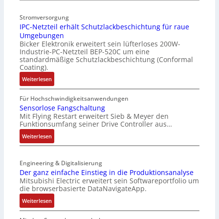
i
e
Stromversorgung
e
r
IPC-Netzteil erhält Schutzlackbeschichtung für raue
l
b
Umgebungen
o
e
Bicker Elektronik erweitert sein lüfterloses 200W-
s
s
Industrie-PC-Netzteil BEP-520C um eine
e
s
standardmäßige Schutzlackbeschichtung (Conformal
M
e
Coating).
u
r
:
Weiterlesen
l
t
I
t
e
P
Für Hochschwindigkeitsanwendungen
i
L
C
Sensorlose Fangschaltung
t
a
Mit Flying Restart erweitert Sieb & Meyer den
-
u
s
Funktionsumfang seiner Drive Controller aus…
N
r
e
e
:
Weiterlesen
n
r
t
S
-
t
z
e
K
r
t
Engineering & Digitalisierung
n
i
i
e
Der ganz einfache Einstieg in die Produktionsanalyse
s
t
a
Mitsubishi Electric erweitert sein Softwareportfolio um
i
o
E
n
die browserbasierte DataNavigateApp.
l
r
n
g
e
:
l
Weiterlesen
c
u
r
D
o
o
l
h
e