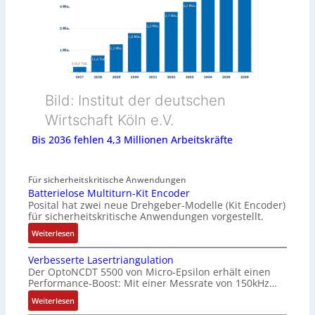
Bild: Institut der deutschen
Wirtschaft Köln e.V.
Bis 2036 fehlen 4,3 Millionen Arbeitskräfte
Für sicherheitskritische Anwendungen
Batterielose Multiturn-Kit Encoder
Posital hat zwei neue Drehgeber-Modelle (Kit Encoder)
für sicherheitskritische Anwendungen vorgestellt.
:
Weiterlesen
B
Verbesserte Lasertriangulation
a
Der OptoNCDT 5500 von Micro-Epsilon erhält einen
t
Performance-Boost: Mit einer Messrate von 150kHz…
t
e
:
Weiterlesen
r
V