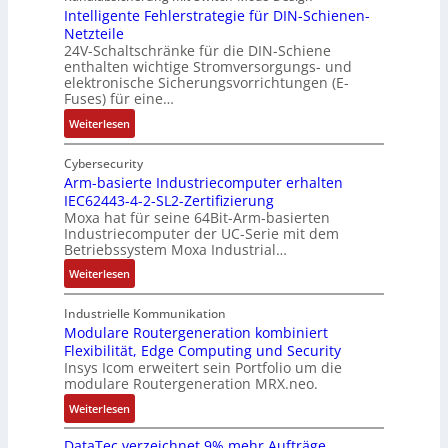
u
k
s
v
Intelligente Fehlerstrategie für DIN-Schienen-
z
Netzteile
o
c
e
i
24V-Schaltschränke für die DIN-Schiene
r
h
r
enthalten wichtige Stromversorgungs- und
e
d
e
ä
elektronische Sicherungsvorrichtungen (E-
r
b
G
n
Fuses) für eine…
e
e
e
i
n
:
Weiterlesen
t
h
t
A
I
e
ä
ä
u
n
Cybersecurity
i
u
t
f
t
Arm-basierte Industriecomputer erhalten
l
s
b
IEC62443-4-2-SL2-Zertifizierung
w
e
i
e
e
Moxa hat für seine 64Bit-Arm-basierten
a
l
g
d
g
Industriecomputer der UC-Serie mit dem
n
l
u
e
i
Betriebssystem Moxa Industrial…
d
i
n
h
n
:
Weiterlesen
,
g
g
n
n
A
K
e
b
u
t
r
o
n
Industrielle Kommunikation
e
n
a
m
Modulare Routergeneration kombiniert
s
t
i
g
n
Flexibilität, Edge Computing und Security
-
t
e
m
e
d
Insys Icom erweitert sein Portfolio um die
b
e
F
2
n
e
modulare Routergeneration MRX.neo.
a
n
e
0
r
s
:
u
h
Weiterlesen
2
M
i
M
n
l
6
a
e
DataTec verzeichnet 9% mehr Aufträge
o
d
e