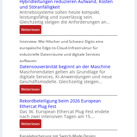
Hybridleitungen reduzieren Aufwand, Kosten
f
W
n
g
d
und Störanfälligkeit
e
e
g
f
i
Antriebssysteme sollen heute kompakt,
r
g
f
ü
e
leistungsfähig und zuverlässig sein.
m
s
ü
r
P
Gleichzeitig steigen die Anforderungen an…
o
e
r
C
r
:
Weiterlesen
d
n
r
r
o
H
u
s
a
i
d
y
Interview: Wie Hilscher und Schwarz Digits eine
l
o
u
m
u
b
europäische Edge-to-Cloud-Infrastruktur für
e
r
e
p
k
r
m
ü
U
industrielle Datenräume und digitale Services
w
t
i
i
b
m
e
i
aufbauen
d
t
e
g
Datensouveränität beginnt an der Maschine
r
o
l
2
Maschinendaten gelten als Grundlage für
r
e
k
n
e
digitale Services, KI-Anwendungen und neue
0
w
b
z
s
Geschäftsmodelle. Gleichzeitig steigen…
i
u
a
u
e
a
t
n
c
:
n
Weiterlesen
u
n
u
d
h
D
g
g
a
n
Rekordbeteiligung beim 2026 European
4
t
a
e
e
l
g
Ethercat Plug Fest
0
t
t
n
y
e
Das 36. European Ethercat Plug Fest endete
A
h
e
s
nach zwei intensiven Tagen am 15.…
n
e
n
e
r
:
r
s
Weiterlesen
e
R
m
o
d
e
i
u
Kanalabsicherung mit Switch-Mode-Design