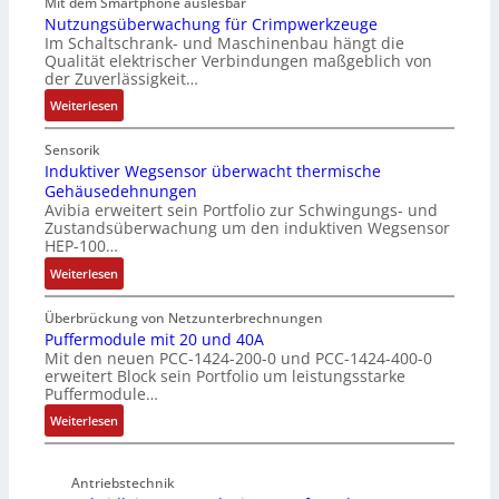
s
Mit dem Smartphone auslesbar
d
a
ä
r
e
Nutzungsüberwachung für Crimpwerkzeuge
e
t
l
Im Schaltschrank- und Maschinenbau hängt die
g
F
r
i
Qualität elektrischer Verbindungen maßgeblich von
t
a
a
o
der Zuverlässigkeit…
S
n
n
n
c
:
z
Weiterlesen
g
h
N
e
s
u
u
i
c
Sensorik
t
t
n
Induktiver Wegsensor überwacht thermische
h
z
Gehäusedehnungen
z
f
a
Avibia erweitert sein Portfolio zur Schwingungs- und
l
u
a
l
Zustandsüberwachung um den induktiven Wegsensor
a
n
c
t
HEP-100…
c
g
h
u
:
k
Weiterlesen
s
e
n
I
b
ü
E
g
n
e
b
Überbrückung von Netzunterbrechnungen
i
d
s
Puffermodule mit 20 und 40A
e
n
Mit den neuen PCC-1424-200-0 und PCC-1424-400-0
u
c
r
s
erweitert Block sein Portfolio um leistungsstarke
k
h
w
t
Puffermodule…
t
i
a
i
:
i
Weiterlesen
c
c
e
P
v
h
h
g
u
e
t
u
i
Antriebstechnik
f
r
u
n
n