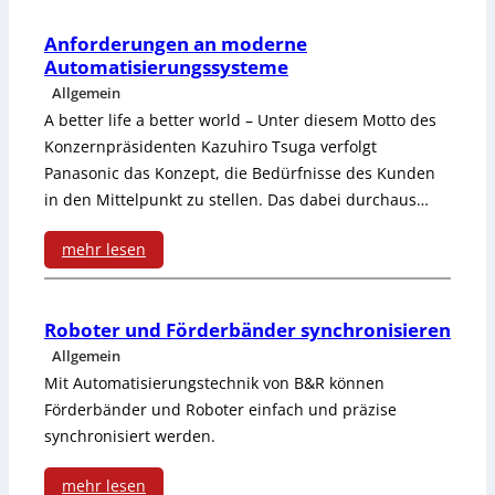
:
K
Anforderungen an moderne
Automatisierungssysteme
o
Allgemein
n
A better life a better world – Unter diesem Motto des
Konzernpräsidenten Kazuhiro Tsuga verfolgt
f
Panasonic das Konzept, die Bedürfnisse des Kunden
i
in den Mittelpunkt zu stellen. Das dabei durchaus…
g
mehr lesen
u
:
r
A
Roboter und Förderbänder synchronisieren
a
Allgemein
n
Mit Automatisierungstechnik von B&R können
t
f
Förderbänder und Roboter einfach und präzise
i
synchronisiert werden.
o
o
r
mehr lesen