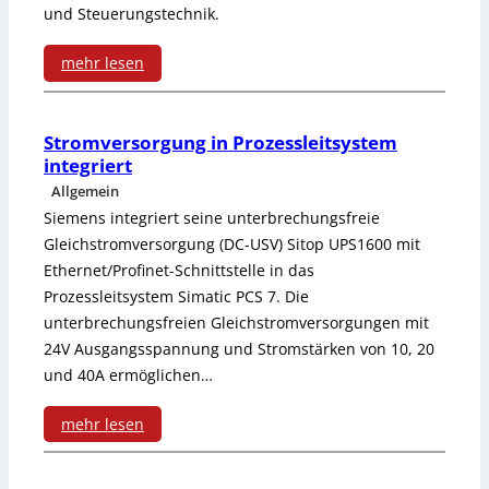
n
und Steuerungstechnik.
g
e
r
u
r
mehr lesen
r
d
n
:
e
n
e
d
S
i
Stromversorgung in Prozessleitsystem
e
r
integriert
d
p
c
A
b
Allgemein
a
e
h
Siemens integriert seine unterbrechungsfreie
u
ä
z
Gleichstromversorgung (DC-USV) Sitop UPS1600 mit
z
e
t
n
Ethernet/Profinet-Schnittstelle in das
u
i
s
o
Prozessleitsystem Simatic PCS 7. Die
d
g
unterbrechungsfreien Gleichstromversorgungen mit
a
i
m
e
24V Ausgangsspannung und Stromstärken von 10, 20
e
l
n
a
r
und 40A ermöglichen…
h
m
t
t
s
mehr lesen
ö
e
e
i
y
:
r
s
r