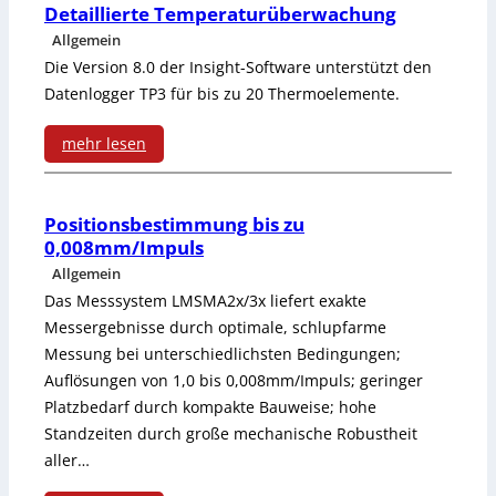
s
n
S
Detaillierte Temperaturüberwachung
i
s
k
i
c
Allgemein
t
g
e
u
Die Version 8.0 der Insight-Software unterstützt den
e
h
r
Datenlogger TP3 für bis zu 20 Thermoelemente.
e
f
l
r
r
o
n
ü
mehr lesen
t
u
o
m
G
:
r
u
n
n
v
e
D
P
r
Positionsbestimmung bis zu
g
i
e
0,008mm/Impuls
r
e
r
e
s
s
Allgemein
r
ä
t
o
l
Das Messsystem LMSMA2x/3x liefert exakte
s
i
s
Messergebnisse durch optimale, schlupfarme
t
a
z
l
y
e
Messung bei unterschiedlichsten Bedingungen;
o
e
i
e
e
Auflösungen von 1,0 bis 0,008mm/Impuls; geringer
s
r
r
Platzbedarf durch kompakte Bauweise; hohe
n
l
s
s
t
e
g
Standzeiten durch große mechanische Robustheit
l
s
P
aller…
e
n
u
i