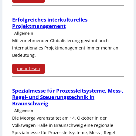
n
d
:
v
e
R
Erfolgreiches interkulturelles
o
Projektmanagement
r
o
n
Allgemein
u
b
Mit zunehmender Globalisierung gewinnt auch
F
internationales Projektmanagement immer mehr an
n
o
e
Bedeutung.
g
t
l
mehr lesen
e
e
d
:
n
r
b
E
Spezialmesse für Prozessleitsysteme, Mess-,
a
u
Regel- und Steuerungstechnik in
u
r
n
n
Braunschweig
s
f
Allgemein
m
d
Die Meorga veranstaltet am 14. Oktober in der
s
o
o
F
Volkswagen-Halle in Braunschweig eine regionale
e
l
Spezialmesse für Prozessleitsysteme, Mess-, Regel-
d
ö