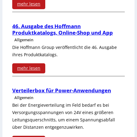
l
r
m
n
mehr lesen
e
e
o
e
:
g
r
i
j
P
i
46. Ausgabe des Hoffmann
t
t
e
Produktkatalogs, Online-Shop und App
o
n
Allgemein
e
s
k
s
P
Die Hoffmann Group veröffentlicht die 46. Ausgabe
T
y
t
ihres Produktkatalogs.
i
r
e
s
m
t
o
mehr lesen
m
t
a
i
:
z
p
e
n
o
4
e
Verteilerbox für Power-Anwendungen
e
m
a
Allgemein
n
6
s
r
Bei der Energieverteilung im Feld bedarf es bei
e
g
s
.
s
Versorgungsspannungen von 24V eines größeren
a
,
e
Leitungsquerschnitts, um einem Spannungsabfall
b
A
l
t
über Distanzen entgegenzuwirken.
M
m
e
u
e