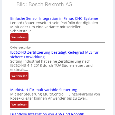
Bild: Bosch Rexroth AG
Einfache Sensor-Integration in Fanuc CNC-Systeme
Lenord+Bauer erweitert sein Portfolio der digitalen
MiniCoder um eine Variante mit serieller
Schnittstelle…
:
Weiterlesen
E
i
Cybersecurity
n
IEC62443-Zertifizierung bestätigt Reifegrad ML3 für
sichere Entwicklung
f
Softing Industrial hat seine Zertifizierung nach
a
IEC62443-4-1:2018 durch TÜV Süd erneuert und
c
erstmals…
h
:
Weiterlesen
e
I
S
E
e
Marktstart für multivariable Steuerung
C
n
Mit der Steuerung MultiControl II Einzel/Parallel von
6
s
Rose+Krieger können Anwender bis zu zwei…
2
o
:
Weiterlesen
4
r
M
4
-
Drahtlose Integration von AGV und Robotik
a
3
I