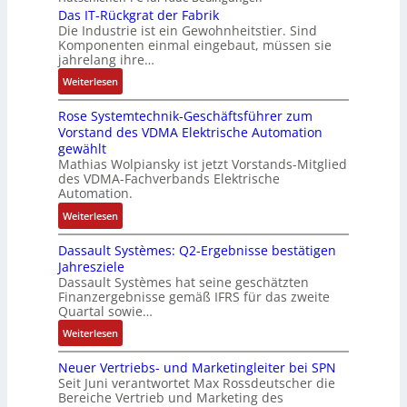
i
b
n
r
Das IT-Rückgrat der Fabrik
n
l
m
e
d
Die Industrie ist ein Gewohnheitstier. Sind
b
t
o
M
i
i
Komponenten einmal eingebaut, müssen sie
e
w
s
a
t
e
jahrelang ihre…
s
i
e
s
s
r
:
s
Weiterlesen
c
M
c
k
t
D
e
k
u
h
r
Rose Systemtechnik-Geschäftsführer zum
a
r
l
l
i
ä
Vorstand des VDMA Elektrische Automation
s
t
u
t
n
f
gewählt
I
e
n
i
e
t
Mathias Wolpiansky ist jetzt Vorstands-Mitglied
T
L
g
t
n
e
des VDMA-Fachverbands Elektrische
-
a
u
-
Automation.
R
s
r
u
:
Weiterlesen
ü
e
n
n
R
c
r
-
d
Dassault Systèmes: Q2-Ergebnisse bestätigen
o
k
t
K
A
Jahresziele
s
g
r
i
n
Dassault Systèmes hat seine geschätzten
e
r
i
t
l
Finanzergebnisse gemäß IFRS für das zweite
S
a
a
E
Quartal sowie…
a
y
t
n
n
g
:
Weiterlesen
s
d
g
c
e
D
t
e
u
o
n
Neuer Vertriebs- und Marketingleiter bei SPN
a
e
r
l
d
b
Seit Juni verantwortet Max Rossdeutscher die
s
m
F
a
e
Bereiche Vertrieb und Marketing des
a
s
t