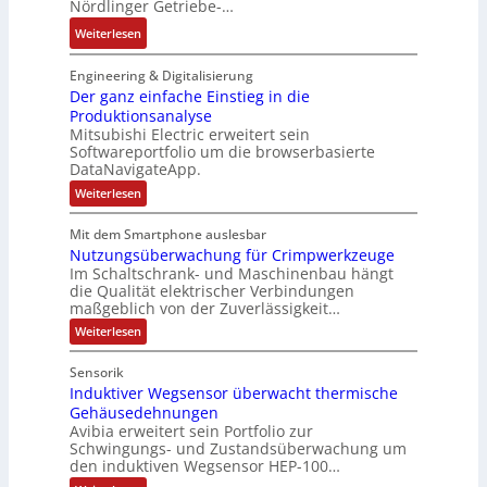
a
t
Nördlinger Getriebe-…
r
u
a
e
b
i
:
:
Weiterlesen
u
c
r
o
P
N
l
h
i
n
o
e
Engineering & Digitalisierung
t
n
k
s
u
Der ganz einfache Einstieg in die
S
i
i
Produktionsanalyse
e
y
k
Mitsubishi Electric erweitert sein
t
r
s
-
Softwareportfolio um die browserbasierte
i
V
t
G
DataNavigateApp.
v
e
è
e
:
Weiterlesen
e
r
m
s
D
M
t
e
e
c
Mit dem Smartphone auslesbar
o
r
r
s
h
Nutzungsüberwachung für Crimpwerkzeuge
g
m
i
:
ä
a
Im Schaltschrank- und Maschinenbau hängt
e
e
Q
n
f
die Qualität elektrischer Verbindungen
z
n
b
2
maßgeblich von der Zuverlässigkeit…
t
e
t
s
-
s
i
:
Weiterlesen
a
-
n
E
N
f
f
u
u
u
r
ü
Sensorik
a
t
f
n
g
h
c
Induktiver Wegsensor überwacht thermische
z
n
d
h
e
u
r
Gehäusedehnungen
e
n
a
M
b
Avibia erweitert sein Portfolio zur
e
E
g
h
a
Schwingungs- und Zustandsüberwachung um
n
i
r
s
den induktiven Wegsensor HEP-100…
m
r
n
ü
i
z
s
b
e
k