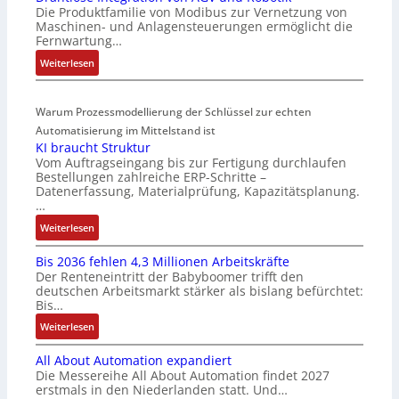
Die Produktfamilie von Modibus zur Vernetzung von
r
-
n
Maschinen- und Anlagensteuerungen ermöglicht die
k
Z
t
Fernwartung…
t
e
e
:
Weiterlesen
s
r
g
D
t
t
r
r
a
i
a
Warum Prozessmodellierung der Schlüssel zur echten
a
r
f
t
h
Automatisierung im Mittelstand ist
t
i
i
KI braucht Struktur
t
f
z
o
Vom Auftragseingang bis zur Fertigung durchlaufen
l
ü
i
n
Bestellungen zahlreiche ERP-Schritte –
o
r
e
i
Datenerfassung, Materialprüfung, Kapazitätsplanung.
s
m
r
n
…
e
u
u
F
:
Weiterlesen
I
l
n
a
K
n
t
g
n
Bis 2036 fehlen 4,3 Millionen Arbeitskräfte
I
t
i
b
u
Der Renteneintritt der Babyboomer trifft den
b
e
v
e
c
deutschen Arbeitsmarkt stärker als bislang befürchtet:
r
g
a
Bis…
s
C
a
r
r
t
N
:
Weiterlesen
u
a
i
ä
C
B
c
t
a
t
-
All About Automation expandiert
i
h
i
b
i
S
Die Messereihe All About Automation findet 2027
s
t
o
l
g
erstmals in den Niederlanden statt. Und…
y
2
S