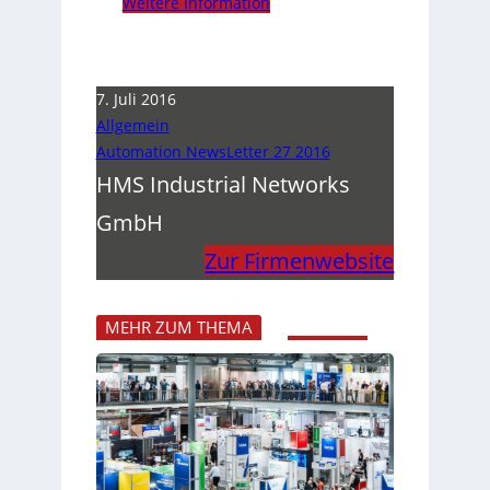
Weitere Information
7. Juli 2016
Allgemein
Automation NewsLetter 27 2016
HMS Industrial Networks
GmbH
Zur Firmenwebsite
MEHR ZUM THEMA