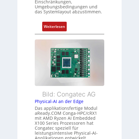
Einschränkungen,
f
s
Umgebungsbedingungen und
ü
das Systemlayout abzustimmen.
t
r
a
m
n
:
Weiterlesen
e
d
F
h
s
l
r
ü
e
L
b
x
e
e
i
i
r
b
s
w
l
t
a
e
u
c
E
n
h
t
Bild: Congatec AG
g
u
h
Physical-AI an der Edge
n
e
Das applikationsfertige Modul
g
r
aReady.COM Conga-HPC/cRX1
c
mit AMD Ryzen AI Embedded
X100 Series Prozessoren hat
a
Congatec speziell für
t
leistungsintensive Physical-AI-
-
Applikationen entwickelt.