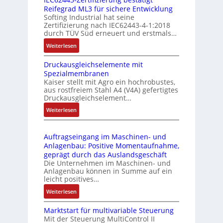
i
u
e
Reifegrad ML3 für sichere Entwicklung
l
s
Softing Industrial hat seine
f
t
Zertifizierung nach IEC62443-4-1:2018
u
r
durch TÜV Süd erneuert und erstmals…
n
i
:
Weiterlesen
k
e
I
m
-
Druckausgleichselemente mit
E
o
P
Spezialmembranen
C
d
C
Kaiser stellt mit Agro ein hochrobustes,
6
u
l
aus rostfreiem Stahl A4 (V4A) gefertigtes
2
l
ä
Druckausgleichselement…
4
e
s
:
Weiterlesen
4
b
s
D
3
r
t
r
-
i
s
Auftragseingang im Maschinen- und
u
Z
n
i
Anlagenbau: Positive Momentaufnahme,
c
e
g
c
geprägt durch das Auslandsgeschäft
k
r
e
h
Die Unternehmen im Maschinen- und
a
t
Anlagenbau können in Summe auf ein
n
f
u
i
leicht positives…
4
l
s
f
G
e
:
Weiterlesen
g
i
u
x
A
l
z
n
i
Marktstart für multivariable Steuerung
u
e
i
Mit der Steuerung MultiControl II
d
b
f
i