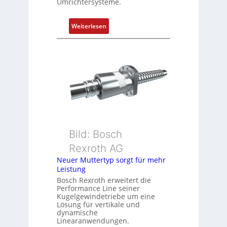
Umrichtersysteme.
o
s
i
:
Weiterlesen
t
D
i
r
o
e
n
h
s
g
m
e
e
b
s
e
s
r
u
k
Bild: Bosch
n
o
Rexroth AG
g
m
Neuer Muttertyp sorgt für mehr
u
b
Leistung
n
i
Bosch Rexroth erweitert die
d
n
Performance Line seiner
Z
i
Kugelgewindetriebe um eine
u
Lösung für vertikale und
e
dynamische
s
r
Linearanwendungen.
t