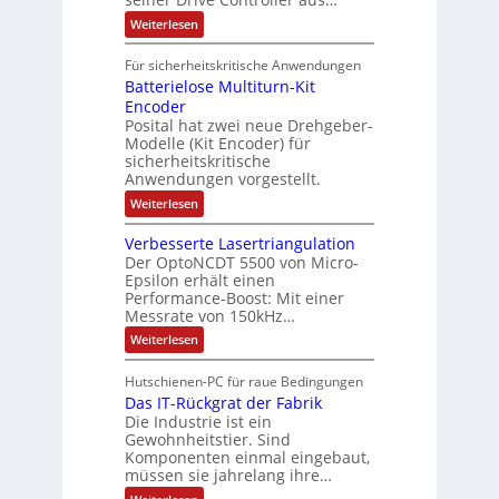
A
z
e
s
t
a
:
Weiterlesen
r
k
e
S
t
i
t
e
r
i
Für sicherheitskritische Anwendungen
l
n
ä
e
Batterielose Multiturn-Kit
o
s
f
r
o
Encoder
n
h
r
t
Posital hat zwei neue Drehgeber-
g
ä
l
e
Modelle (Kit Encoder) für
l
o
e
sicherheitskritische
t
s
w
S
Anwendungen vorgestellt.
e
ä
c
F
:
Weiterlesen
h
a
h
B
u
n
l
a
t
g
Verbesserte Lasertriangulation
t
t
z
s
Der OptoNCDT 5500 von Micro-
t
l
c
Epsilon erhält einen
e
a
h
Performance-Boost: Mit einer
r
c
a
i
Messrate von 150kHz…
k
l
e
b
t
:
Weiterlesen
l
e
u
V
o
s
n
e
s
c
Hutschienen-PC für raue Bedingungen
g
r
e
h
Das IT-Rückgrat der Fabrik
b
M
i
e
Die Industrie ist ein
u
c
s
l
Gewohnheitstier. Sind
h
s
t
Komponenten einmal eingebaut,
t
e
i
müssen sie jahrelang ihre…
u
r
t
n
t
:
u