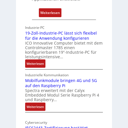
A
r
:
Weiterlesen
c
P
h
h
Industrie-PC
i
y
19-Zoll-Industrie-PC lässt sich flexibel
t
s
für die Anwendung konfigurieren
e
i
ICO Innovative Computer bietet mit dem
k
Controlmaster 1785 einen
c
konfigurierbaren 19“-Industrie-PC für
t
a
leistungsintensive…
u
l
:
Weiterlesen
r
-
1
A
9
Industrielle Kommunikation
I
-
Mobilfunkmodule bringen 4G und 5G
a
auf den Raspberry Pi
Z
Spectra erweitert mit der Calyx
n
o
Embedded Modul Serie Raspberry Pi 4
l
d
und Raspberry…
l
e
:
Weiterlesen
-
r
M
I
E
o
n
d
Cybersecurity
b
d
g
IEC62443-Zertifizierung bestätigt