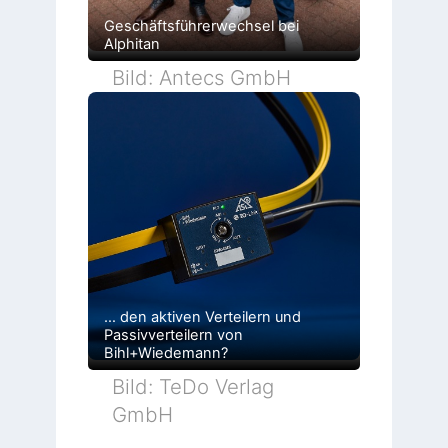
Geschäftsführerwechsel bei
Alphitan
Bild: Antecs GmbH
… den aktiven Verteilern und
Passivverteilern von
Bihl+Wiedemann?
Bild: TeDo Verlag
GmbH