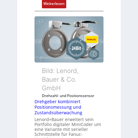
:
Weiterlesen
D
r
e
h
g
e
b
e
r
k
Bild: Lenord,
o
Bauer & Co.
m
GmbH
b
i
Drehzahl- und Positionssensor
n
Drehgeber kombiniert
Positionsmessung und
i
Zustandsüberwachung
e
Lenord+Bauer erweitert sein
r
Portfolio digitaler MiniCoder um
t
eine Variante mit serieller
P
Schnittstelle für Fanuc-