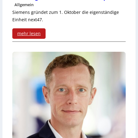
Allgemein
u
Siemens gründet zum 1. Oktober die eigenständige
a
Einheit next47.
l
mehr lesen
i
:
t
S
ä
i
t
e
s
m
m
e
a
n
n
s
a
g
g