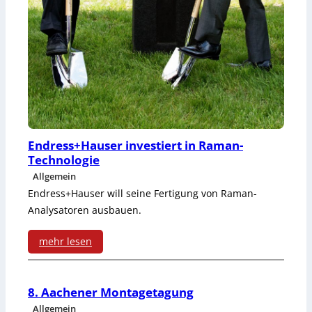
o
u
r
t
k
o
s
m
k
a
a
t
Endress+Hauser investiert in Raman-
u
Technologie
i
Allgemein
f
o
Endress+Hauser will seine Fertigung von Raman-
t
n
Analysatoren ausbauen.
I
L
mehr lesen
n
e
:
t
i
E
8. Aachener Montagetagung
e
p
Allgemein