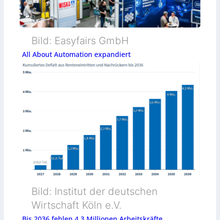
g
i
Bild: Easyfairs GmbH
e
All About Automation expandiert
Bild: Institut der deutschen
Wirtschaft Köln e.V.
Bis 2036 fehlen 4,3 Millionen Arbeitskräfte