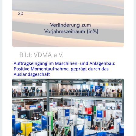
u
u
a
n
r
m
g
g
a
n
-
Bild: VDMA e.V.
T
Auftragseingang im Maschinen- und Anlagenbau:
e
Positive Momentaufnahme, geprägt durch das
Auslandsgeschäft
c
h
n
o
l
o