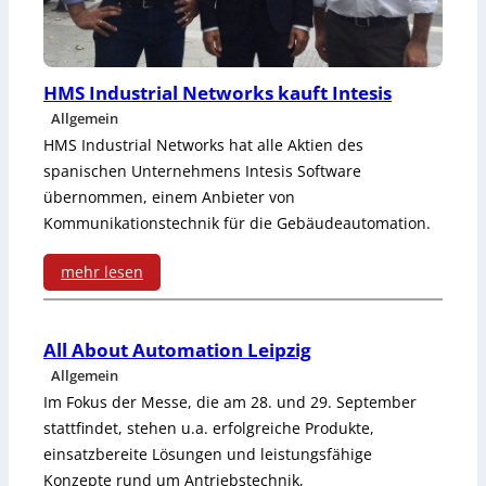
s
s
w
u
e
HMS Industrial Networks kauft Intesis
n
c
Allgemein
g
HMS Industrial Networks hat alle Aktien des
h
i
spanischen Unternehmens Intesis Software
s
übernommen, einem Anbieter von
n
Kommunikationstechnik für die Gebäudeautomation.
e
D
l
mehr lesen
r
:
b
e
H
e
All About Automation Leipzig
s
Allgemein
M
i
d
Im Fokus der Messe, die am 28. und 29. September
S
C
stattfindet, stehen u.a. erfolgreiche Produkte,
e
einsatzbereite Lösungen und leistungsfähige
I
o
n
Konzepte rund um Antriebstechnik,