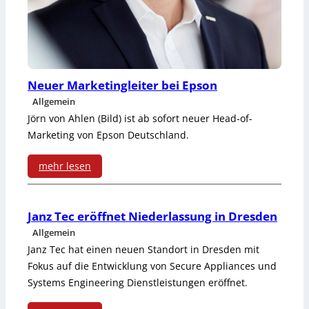
r
e
ü
m
n
e
d
Neuer Marketingleiter bei Epson
n
e
Allgemein
t
Jörn von Ahlen (Bild) ist ab sofort neuer Head-of-
t
Marketing von Epson Deutschland.
b
E
e
mehr lesen
i
:
i
n
N
G
Janz Tec eröffnet Niederlassung in Dresden
h
Allgemein
e
r
e
Janz Tec hat einen neuen Standort in Dresden mit
u
a
Fokus auf die Entwicklung von Secure Appliances und
i
Systems Engineering Dienstleistungen eröffnet.
e
f
t