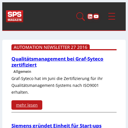
LinkedIn
YouTube
AUTOMATION NEWSLETTER 27 2016
Qualitätsmanagement bei Graf-Syteco
zertifiziert
Allgemein
Graf-Syteco hat im Juni die Zertifizierung für ihr
Qualitätsmanagement-Systems nach ISO9001
erhalten.
mehr lesen
:
Q
Siemens gründet Einheit für Start-ups