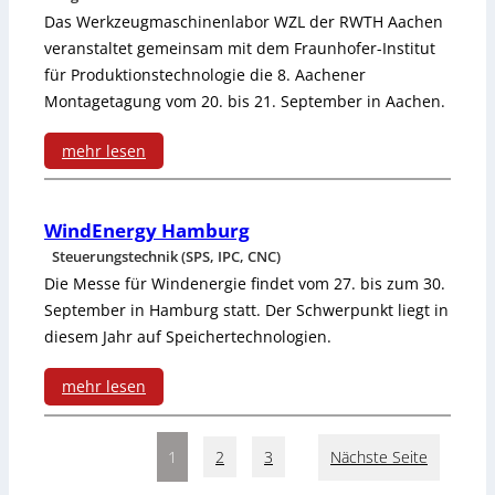
n
Das Werkzeugmaschinenlabor WZL der RWTH Aachen
s
z
d
veranstaltet gemeinsam mit dem Fraunhofer-Institut
i
i
für Produktionstechnologie die 8. Aachener
r
s
Montagetagung vom 20. bis 21. September in Aachen.
g
e
mehr lesen
s
:
s
8
WindEnergy Hamburg
+
Steuerungstechnik (SPS, IPC, CNC)
.
H
Die Messe für Windenergie findet vom 27. bis zum 30.
A
a
September in Hamburg statt. Der Schwerpunkt liegt in
diesem Jahr auf Speichertechnologien.
a
u
c
s
mehr lesen
h
:
e
e
1
2
3
Nächste Seite
W
r