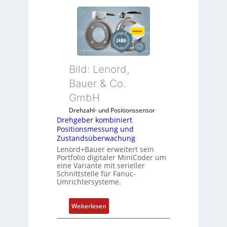
Bild: Lenord,
Bauer & Co.
GmbH
Drehzahl- und Positionssensor
Drehgeber kombiniert
Positionsmessung und
Zustandsüberwachung
Lenord+Bauer erweitert sein
Portfolio digitaler MiniCoder um
eine Variante mit serieller
Schnittstelle für Fanuc-
Umrichtersysteme.
:
Weiterlesen
D
r