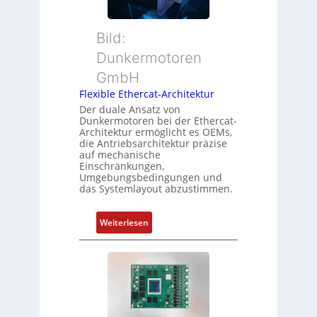
M
d
i
u
s
o
t
ü
Bild:
n
t
b
Dunkermotoren
s
e
e
m
GmbH
r
r
e
t
Flexible Ethercat-Architektur
w
s
y
a
Der duale Ansatz von
s
Dunkermotoren bei der Ethercat-
p
c
Architektur ermöglicht es OEMs,
u
s
h
die Antriebsarchitektur präzise
n
o
u
auf mechanische
g
r
Einschränkungen,
n
Umgebungsbedingungen und
u
g
g
das Systemlayout abzustimmen.
n
t
d
f
:
Z
Weiterlesen
ü
F
u
r
l
s
m
e
t
e
x
a
h
i
n
r
b
d
L