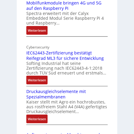
I
r
-
Mobilfunkmodule bringen 4G und 5G
a
auf den Raspberry Pi
Z
Spectra erweitert mit der Calyx
n
o
Embedded Modul Serie Raspberry Pi 4
l
d
und Raspberry…
l
e
:
Weiterlesen
-
r
M
I
E
o
n
d
Cybersecurity
b
d
g
IEC62443-Zertifizierung bestätigt
i
u
e
Reifegrad ML3 für sichere Entwicklung
l
s
Softing Industrial hat seine
f
t
Zertifizierung nach IEC62443-4-1:2018
u
r
durch TÜV Süd erneuert und erstmals…
n
i
:
Weiterlesen
k
e
I
m
-
Druckausgleichselemente mit
E
o
P
Spezialmembranen
C
d
C
Kaiser stellt mit Agro ein hochrobustes,
6
u
l
aus rostfreiem Stahl A4 (V4A) gefertigtes
2
l
ä
Druckausgleichselement…
4
e
s
:
Weiterlesen
4
b
s
D
3
r
t
r
-
i
s