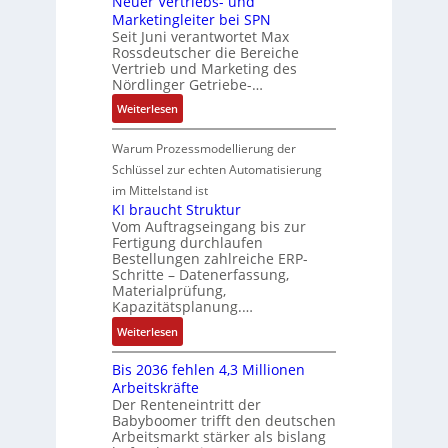
Neuer Vertriebs- und
a
r
n
t
t
P
Marketingleiter bei SPN
s
a
d
w
e
o
Seit Juni verantwortet Max
s
t
R
i
c
Rossdeutscher die Bereiche
s
a
i
o
c
h
Vertrieb und Marketing des
i
u
o
b
k
Nördlinger Getriebe-…
n
t
l
n
o
l
i
:
i
Weiterlesen
t
i
t
u
k
N
v
S
n
i
n
-
e
e
Warum Prozessmodellierung der
y
F
k
g
G
u
M
Schlüssel zur echten Automatisierung
s
a
e
e
o
im Mittelstand ist
t
n
s
r
m
KI braucht Struktur
è
u
c
V
e
Vom Auftragseingang bis zur
m
c
h
Fertigung durchlaufen
e
n
e
C
ä
Bestellungen zahlreiche ERP-
r
t
s
N
Schritte – Datenerfassung,
f
t
a
:
C
Materialprüfung,
t
r
u
Q
Kapazitätsplanung.…
-
s
i
f
2
S
:
f
Weiterlesen
e
n
-
y
K
ü
b
a
E
s
Bis 2036 fehlen 4,3 Millionen
I
h
s
h
r
t
Arbeitskräfte
b
r
-
m
g
e
Der Renteneintritt der
r
e
u
e
Babyboomer trifft den deutschen
e
m
a
r
n
,
Arbeitsmarkt stärker als bislang
b
e
u
z