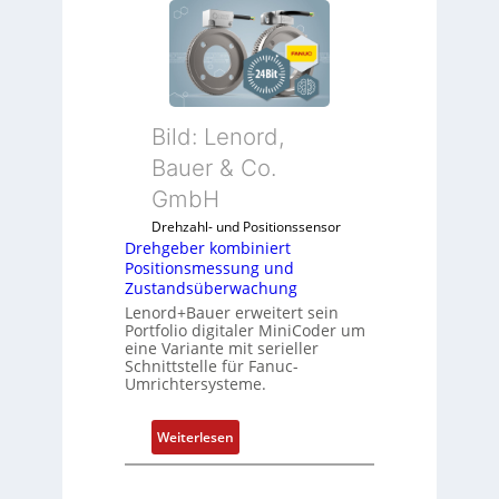
e
h
g
e
b
Bild: Lenord,
e
r
Bauer & Co.
k
GmbH
o
Drehzahl- und Positionssensor
m
Drehgeber kombiniert
b
Positionsmessung und
i
Zustandsüberwachung
n
Lenord+Bauer erweitert sein
i
Portfolio digitaler MiniCoder um
eine Variante mit serieller
e
Schnittstelle für Fanuc-
r
Umrichtersysteme.
t
P
:
Weiterlesen
o
D
s
r
i