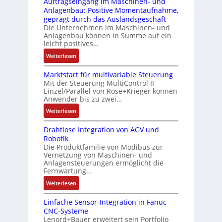
Auftragseingang im Maschinen- und
u
Z
n
i
Anlagenbau: Positive Momentaufnahme,
c
e
g
c
geprägt durch das Auslandsgeschäft
k
r
e
h
Die Unternehmen im Maschinen- und
a
t
Anlagenbau können in Summe auf ein
n
f
u
i
leicht positives…
4
l
s
f
G
e
:
Weiterlesen
g
i
u
x
A
l
z
n
i
Marktstart für multivariable Steuerung
u
e
i
Mit der Steuerung MultiControl II
d
b
f
i
e
Einzel/Parallel von Rose+Krieger können
5
e
t
c
Anwender bis zu zwei…
r
G
l
r
h
u
a
:
Weiterlesen
f
a
s
n
u
M
ü
g
e
g
Drahtlose Integration von AGV und
f
a
r
s
l
b
Robotik
d
r
d
e
e
e
Die Produktfamilie von Modibus zur
e
k
i
i
m
Vernetzung von Maschinen- und
s
n
t
e
n
Anlagensteuerungen ermöglicht die
e
t
R
s
A
g
Fernwartung…
n
ä
a
t
n
a
t
:
Weiterlesen
t
s
a
w
n
e
D
i
p
r
e
g
m
Einfache Sensor-Integration in Fanuc
r
g
b
t
n
i
CNC-Systeme
i
a
t
e
f
d
m
Lenord+Bauer erweitert sein Portfolio
t
h
R