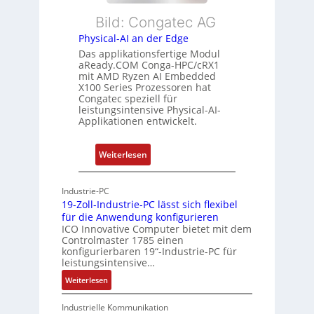
l
s
e
Bild: Congatec AG
e
ü
i
Physical-AI an der Edge
E
b
s
Das applikationsfertige Modul
t
e
t
aReady.COM Conga-HPC/cRX1
h
r
u
mit AMD Ryzen AI Embedded
e
w
n
X100 Series Prozessoren hat
r
Congatec speziell für
a
g
leistungsintensive Physical-AI-
c
c
Applikationen entwickelt.
a
h
t
u
:
Weiterlesen
-
n
P
A
g
h
r
Industrie-PC
y
c
19-Zoll-Industrie-PC lässt sich flexibel
s
h
für die Anwendung konfigurieren
i
ICO Innovative Computer bietet mit dem
i
Controlmaster 1785 einen
c
t
konfigurierbaren 19“-Industrie-PC für
a
e
leistungsintensive…
l
k
:
Weiterlesen
-
t
1
A
u
9
Industrielle Kommunikation