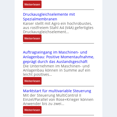
n
i
:
Weiterlesen
k
e
I
m
-
Druckausgleichselemente mit
E
o
P
Spezialmembranen
C
d
C
Kaiser stellt mit Agro ein hochrobustes,
6
u
l
aus rostfreiem Stahl A4 (V4A) gefertigtes
2
l
ä
Druckausgleichselement…
4
e
s
:
Weiterlesen
4
b
s
D
3
r
t
r
-
i
s
Auftragseingang im Maschinen- und
u
Z
n
i
Anlagenbau: Positive Momentaufnahme,
c
e
g
c
geprägt durch das Auslandsgeschäft
k
r
e
h
Die Unternehmen im Maschinen- und
a
t
Anlagenbau können in Summe auf ein
n
f
u
i
leicht positives…
4
l
s
f
G
e
:
Weiterlesen
g
i
u
x
A
l
z
n
i
Marktstart für multivariable Steuerung
u
e
i
Mit der Steuerung MultiControl II
d
b
f
i
e
Einzel/Parallel von Rose+Krieger können
5
e
t
c
Anwender bis zu zwei…
r
G
l
r
h
u
a
:
Weiterlesen
f
a
s
n
u
M
ü
g