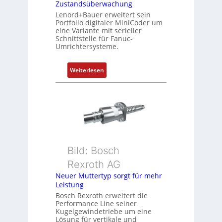
Zustandsüberwachung
n
Lenord+Bauer erweitert sein
i
Portfolio digitaler MiniCoder um
eine Variante mit serieller
e
Schnittstelle für Fanuc-
r
Umrichtersysteme.
t
P
:
Weiterlesen
o
D
s
r
i
e
t
h
i
g
o
e
n
b
s
Bild: Bosch
e
m
Rexroth AG
r
e
k
Neuer Muttertyp sorgt für mehr
s
Leistung
o
s
m
Bosch Rexroth erweitert die
u
Performance Line seiner
b
n
Kugelgewindetriebe um eine
i
g
Lösung für vertikale und