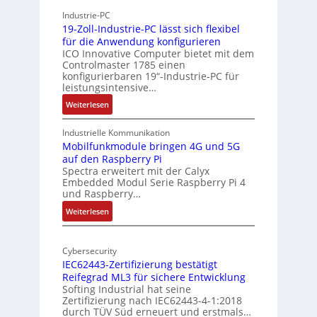
h
r
Industrie-PC
y
c
19-Zoll-Industrie-PC lässt sich flexibel
s
h
für die Anwendung konfigurieren
i
ICO Innovative Computer bietet mit dem
i
Controlmaster 1785 einen
c
t
konfigurierbaren 19“-Industrie-PC für
a
e
leistungsintensive…
l
k
:
Weiterlesen
-
t
1
A
u
9
Industrielle Kommunikation
I
r
-
Mobilfunkmodule bringen 4G und 5G
a
auf den Raspberry Pi
Z
Spectra erweitert mit der Calyx
n
o
Embedded Modul Serie Raspberry Pi 4
l
d
und Raspberry…
l
e
:
Weiterlesen
-
r
M
I
E
o
n
d
Cybersecurity
b
d
g
IEC62443-Zertifizierung bestätigt
i
u
e
Reifegrad ML3 für sichere Entwicklung
l
s
Softing Industrial hat seine
f
t
Zertifizierung nach IEC62443-4-1:2018
u
r
durch TÜV Süd erneuert und erstmals…