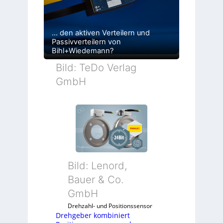
… den aktiven Verteilern und
Passivverteilern von
Bihl+Wiedemann?
Bild: TeDo Verlag
GmbH
Bild: Lenord,
Bauer & Co.
GmbH
Drehzahl- und Positionssensor
Drehgeber kombiniert