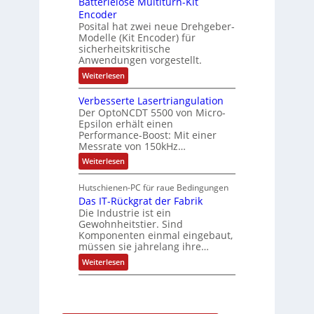
Batterielose Multiturn-Kit
o
s
f
r
o
Encoder
n
h
r
t
Posital hat zwei neue Drehgeber-
g
ä
l
e
Modelle (Kit Encoder) für
l
o
e
sicherheitskritische
t
s
w
S
Anwendungen vorgestellt.
e
ä
c
F
:
Weiterlesen
h
a
h
B
u
n
l
a
t
g
Verbesserte Lasertriangulation
t
t
z
s
Der OptoNCDT 5500 von Micro-
t
l
c
Epsilon erhält einen
e
a
h
Performance-Boost: Mit einer
r
c
a
i
Messrate von 150kHz…
k
l
e
b
t
:
Weiterlesen
l
e
u
V
o
s
n
e
s
c
Hutschienen-PC für raue Bedingungen
g
r
e
h
Das IT-Rückgrat der Fabrik
b
M
i
e
Die Industrie ist ein
u
c
s
l
Gewohnheitstier. Sind
h
s
t
Komponenten einmal eingebaut,
t
e
i
müssen sie jahrelang ihre…
u
r
t
n
t
:
u
Weiterlesen
g
e
D
r
f
L
a
n
ü
a
s
-
r
s
I
K
r
e
T
i
a