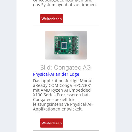
u
g
g
das Systemlayout abzustimmen.
n
t
d
f
:
Z
Weiterlesen
ü
F
u
r
l
s
m
e
t
e
x
a
h
i
n
r
b
d
L
l
s
e
Bild: Congatec AG
e
ü
i
Physical-AI an der Edge
E
b
s
Das applikationsfertige Modul
t
e
t
aReady.COM Conga-HPC/cRX1
h
r
u
mit AMD Ryzen AI Embedded
e
w
n
X100 Series Prozessoren hat
r
Congatec speziell für
a
g
leistungsintensive Physical-AI-
c
c
Applikationen entwickelt.
a
h
t
u
:
Weiterlesen
-
n
P
A
g