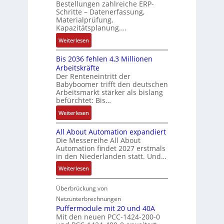
ä
Bestellungen zahlreiche ERP-
r
t
s
N
Schritte – Datenerfassung,
f
t
a
:
C
Materialprüfung,
t
r
u
Q
Kapazitätsplanung.…
-
s
i
f
2
S
:
f
Weiterlesen
e
n
-
y
K
ü
b
a
E
s
Bis 2036 fehlen 4,3 Millionen
I
h
s
h
r
t
Arbeitskräfte
b
r
-
m
g
e
Der Renteneintritt der
r
e
u
e
Babyboomer trifft den deutschen
e
m
a
r
n
,
Arbeitsmarkt stärker als bislang
b
e
u
z
d
befürchtet: Bis…
g
n
c
u
M
e
i
:
Weiterlesen
h
m
a
p
s
B
t
V
r
r
All About Automation expandiert
s
i
S
o
k
ä
Die Messereihe All About
e
s
t
r
e
Automation findet 2027 erstmals
g
b
2
r
s
in den Niederlanden statt. Und…
t
t
e
0
u
t
i
d
:
Weiterlesen
s
3
k
a
n
u
A
t
6
t
n
g
r
l
Überbrückung von
ä
f
u
d
l
c
l
t
e
Netzunterbrechnungen
r
d
e
h
A
i
h
Puffermodule mit 20 und 40A
e
i
d
b
Mit den neuen PCC-1424-200-0
g
l
s
t
a