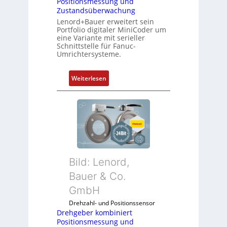
Positionsmessung und
Zustandsüberwachung
Lenord+Bauer erweitert sein
Portfolio digitaler MiniCoder um
eine Variante mit serieller
Schnittstelle für Fanuc-
Umrichtersysteme.
:
Weiterlesen
D
r
e
h
g
e
b
Bild: Lenord,
e
r
Bauer & Co.
k
GmbH
o
Drehzahl- und Positionssensor
m
Drehgeber kombiniert
b
Positionsmessung und
i