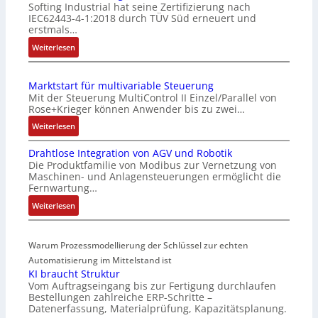
Softing Industrial hat seine Zertifizierung nach
a
IEC62443-4-1:2018 durch TÜV Süd erneuert und
c
erstmals…
h
:
Weiterlesen
e
I
S
E
e
Marktstart für multivariable Steuerung
C
n
Mit der Steuerung MultiControl II Einzel/Parallel von
6
s
Rose+Krieger können Anwender bis zu zwei…
2
o
:
Weiterlesen
4
r
M
4
-
Drahtlose Integration von AGV und Robotik
a
3
I
Die Produktfamilie von Modibus zur Vernetzung von
r
-
n
Maschinen- und Anlagensteuerungen ermöglicht die
k
Z
t
Fernwartung…
t
e
e
:
Weiterlesen
s
r
g
D
t
t
r
r
a
i
a
Warum Prozessmodellierung der Schlüssel zur echten
a
r
f
t
h
Automatisierung im Mittelstand ist
t
i
i
KI braucht Struktur
t
f
z
o
Vom Auftragseingang bis zur Fertigung durchlaufen
l
ü
i
n
Bestellungen zahlreiche ERP-Schritte –
o
r
e
i
Datenerfassung, Materialprüfung, Kapazitätsplanung.
s
m
r
n