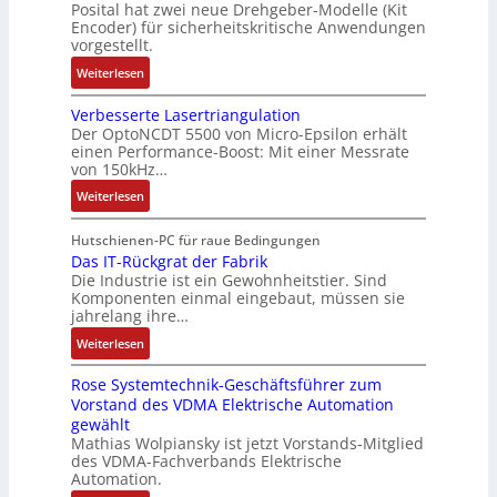
b
3
Posital hat zwei neue Drehgeber-Modelle (Kit
r
M
o
o
Encoder) für sicherheitskritische Anwendungen
f
a
i
m
t
vorgestellt.
ü
g
l
a
i
r
:
Weiterlesen
s
l
t
k
s
B
e
i
i
i
Verbesserte Lasertriangulation
a
i
o
o
Der OptoNCDT 5500 von Micro-Epsilon erhält
c
t
n
n
n
einen Performance-Boost: Mit einer Messrate
h
t
g
e
e
von 150kHz…
e
e
a
n
x
:
r
Weiterlesen
r
n
A
p
V
e
i
g
r
a
e
E
Hutschienen-PC für raue Bedingungen
e
i
b
n
r
Das IT-Rückgrat der Fabrik
n
l
m
e
d
Die Industrie ist ein Gewohnheitstier. Sind
b
t
o
M
i
i
Komponenten einmal eingebaut, müssen sie
e
w
s
a
t
e
jahrelang ihre…
s
i
e
s
s
r
:
s
Weiterlesen
c
M
c
k
t
D
e
k
u
h
r
Rose Systemtechnik-Geschäftsführer zum
a
r
l
l
i
ä
Vorstand des VDMA Elektrische Automation
s
t
u
t
n
f
gewählt
I
e
n
i
e
t
Mathias Wolpiansky ist jetzt Vorstands-Mitglied
T
L
g
t
n
e
des VDMA-Fachverbands Elektrische
-
a
u
-
Automation.
R
s
r
u