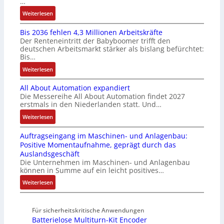
…
e
u
u
F
:
Weiterlesen
I
l
n
a
K
n
t
g
n
Bis 2036 fehlen 4,3 Millionen Arbeitskräfte
I
t
i
b
u
Der Renteneintritt der Babyboomer trifft den
b
e
v
e
c
deutschen Arbeitsmarkt stärker als bislang befürchtet:
r
g
a
Bis…
s
C
a
r
r
t
N
:
Weiterlesen
u
a
i
ä
C
B
c
t
a
t
-
All About Automation expandiert
i
h
i
b
i
S
Die Messereihe All About Automation findet 2027
s
t
o
l
g
erstmals in den Niederlanden statt. Und…
y
2
S
n
e
t
s
0
:
Weiterlesen
t
v
S
R
t
3
A
r
o
t
e
e
Auftragseingang im Maschinen- und Anlagenbau:
6
l
u
n
e
i
m
Positive Momentaufnahme, geprägt durch das
f
l
k
A
u
f
e
Auslandsgeschäft
e
A
t
G
e
e
Die Unternehmen im Maschinen- und Anlagenbau
h
b
u
V
r
können in Summe auf ein leicht positives…
g
l
o
r
u
u
r
:
Weiterlesen
e
u
n
n
a
A
n
t
d
g
d
u
4
A
R
M
Für sicherheitskritische Anwendungen
f
,
u
o
L
Batterielose Multiturn-Kit Encoder
t
3
t