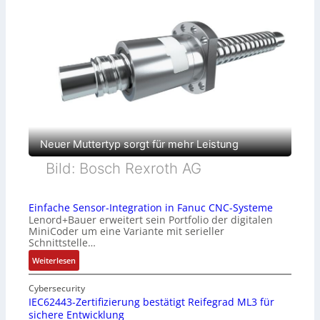
Neuer Muttertyp sorgt für mehr Leistung
Bild: Bosch Rexroth AG
Einfache Sensor-Integration in Fanuc CNC-Systeme
Lenord+Bauer erweitert sein Portfolio der digitalen
MiniCoder um eine Variante mit serieller
Schnittstelle…
:
Weiterlesen
E
i
Cybersecurity
n
IEC62443-Zertifizierung bestätigt Reifegrad ML3 für
sichere Entwicklung
f