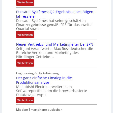
:
Weiterlesen
ü
e
n
n
R
c
r
-
d
Dassault Systèmes: Q2-Ergebnisse bestätigen
o
k
t
K
A
Jahresziele
s
g
r
i
n
Dassault Systèmes hat seine geschätzten
e
r
i
t
l
Finanzergebnisse gemäß IFRS für das zweite
S
a
a
E
Quartal sowie…
a
y
t
n
n
g
:
Weiterlesen
s
d
g
c
e
D
t
e
u
o
n
Neuer Vertriebs- und Marketingleiter bei SPN
a
e
r
l
d
b
Seit Juni verantwortet Max Rossdeutscher die
s
m
F
a
e
Bereiche Vertrieb und Marketing des
a
s
t
a
t
Nördlinger Getriebe-…
r
u
a
e
b
i
:
:
Weiterlesen
u
c
r
o
P
N
l
h
i
n
o
e
Engineering & Digitalisierung
t
n
k
s
u
Der ganz einfache Einstieg in die
S
i
i
Produktionsanalyse
e
y
k
Mitsubishi Electric erweitert sein
t
r
s
-
Softwareportfolio um die browserbasierte
i
V
t
G
DataNavigateApp.
v
e
è
e
:
Weiterlesen
e
r
m
s
D
M
t
e
e
c
Mit dem Smartphone auslesbar
o
r
r
s
h