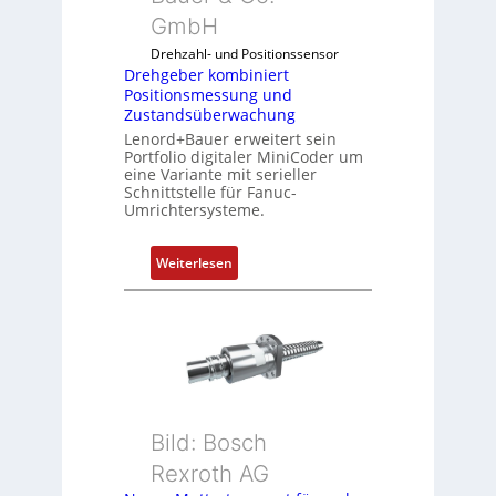
k
GmbH
o
Drehzahl- und Positionssensor
m
Drehgeber kombiniert
b
Positionsmessung und
i
Zustandsüberwachung
n
Lenord+Bauer erweitert sein
i
Portfolio digitaler MiniCoder um
eine Variante mit serieller
e
Schnittstelle für Fanuc-
r
Umrichtersysteme.
t
P
:
Weiterlesen
o
D
s
r
i
e
t
h
i
g
o
e
n
b
s
Bild: Bosch
e
m
Rexroth AG
r
e
k