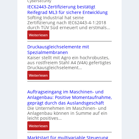
Cybersecurity
b
d
g
IEC62443-Zertifizierung bestätigt
i
u
e
Reifegrad ML3 für sichere Entwicklung
l
s
Softing Industrial hat seine
f
t
Zertifizierung nach IEC62443-4-1:2018
u
r
durch TÜV Süd erneuert und erstmals…
n
i
:
Weiterlesen
k
e
I
m
-
Druckausgleichselemente mit
E
o
P
Spezialmembranen
C
d
C
Kaiser stellt mit Agro ein hochrobustes,
6
u
l
aus rostfreiem Stahl A4 (V4A) gefertigtes
2
l
ä
Druckausgleichselement…
4
e
s
:
Weiterlesen
4
b
s
D
3
r
t
r
-
i
s
Auftragseingang im Maschinen- und
u
Z
n
i
Anlagenbau: Positive Momentaufnahme,
c
e
g
c
geprägt durch das Auslandsgeschäft
k
r
e
h
Die Unternehmen im Maschinen- und
a
t
Anlagenbau können in Summe auf ein
n
f
u
i
leicht positives…
4
l
s
f
G
e
:
Weiterlesen
g
i
u
x
A
l
z
n
i
Marktstart für multivariable Steuerung
u