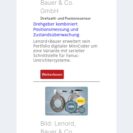
Bauer & Co.
GmbH
Drehzahl- und Positionssensor
Drehgeber kombiniert
Positionsmessung und
Zustandsüberwachung
Lenord+Bauer erweitert sein
Portfolio digitaler MiniCoder um
eine Variante mit serieller
Schnittstelle für Fanuc-
Umrichtersysteme.
:
Weiterlesen
D
r
e
h
g
e
b
Bild: Lenord,
e
r
Bauer & Co.