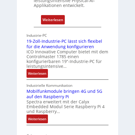
leistungsintensive Physical-AI-
c
c
Applikationen entwickelt.
a
h
t
u
:
Weiterlesen
-
n
P
A
g
h
r
Industrie-PC
y
c
19-Zoll-Industrie-PC lässt sich flexibel
s
h
für die Anwendung konfigurieren
i
ICO Innovative Computer bietet mit dem
i
Controlmaster 1785 einen
c
t
konfigurierbaren 19“-Industrie-PC für
a
e
leistungsintensive…
l
k
:
Weiterlesen
-
t
1
A
u
9
Industrielle Kommunikation
I
r
-
Mobilfunkmodule bringen 4G und 5G
a
auf den Raspberry Pi
Z
Spectra erweitert mit der Calyx
n
o
Embedded Modul Serie Raspberry Pi 4
l
d
und Raspberry…
l
e
:
Weiterlesen
-
r
M
I
E
o
n
d