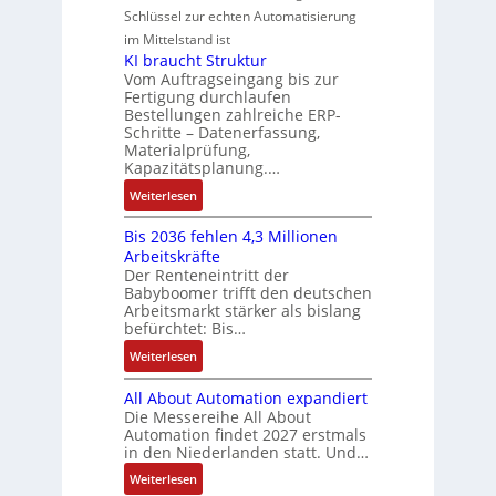
k
g
G
u
M
Schlüssel zur echten Automatisierung
s
a
e
e
o
im Mittelstand ist
t
n
s
r
m
KI braucht Struktur
è
u
c
V
e
Vom Auftragseingang bis zur
m
c
h
Fertigung durchlaufen
e
n
e
C
ä
Bestellungen zahlreiche ERP-
r
t
s
N
Schritte – Datenerfassung,
f
t
a
:
C
Materialprüfung,
t
r
u
Q
Kapazitätsplanung.…
-
s
i
f
2
S
:
f
Weiterlesen
e
n
-
y
K
ü
b
a
E
s
Bis 2036 fehlen 4,3 Millionen
I
h
s
h
r
t
Arbeitskräfte
b
r
-
m
g
e
Der Renteneintritt der
r
e
u
e
Babyboomer trifft den deutschen
e
m
a
r
n
,
Arbeitsmarkt stärker als bislang
b
e
u
z
d
befürchtet: Bis…
g
n
c
u
M
e
i
:
Weiterlesen
h
m
a
p
s
B
t
V
r
r
All About Automation expandiert
s
i
S
o
k
ä
Die Messereihe All About
e
s
t
r
e
Automation findet 2027 erstmals
g
b
2
r
s
in den Niederlanden statt. Und…
t
t
e
0
u
t
i
d
:
Weiterlesen
s
3
k
a
n
u