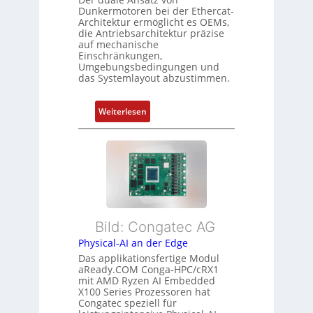
s
Dunkermotoren bei der Ethercat-
p
c
Architektur ermöglicht es OEMs,
u
s
h
die Antriebsarchitektur präzise
n
o
u
auf mechanische
g
r
Einschränkungen,
n
Umgebungsbedingungen und
u
g
g
das Systemlayout abzustimmen.
n
t
d
f
:
Z
Weiterlesen
ü
F
u
r
l
s
m
e
t
e
x
a
h
i
n
r
b
d
L
l
s
e
Bild: Congatec AG
e
ü
i
Physical-AI an der Edge
E
b
s
Das applikationsfertige Modul
t
e
t
aReady.COM Conga-HPC/cRX1
h
r
u
mit AMD Ryzen AI Embedded
e
w
n
X100 Series Prozessoren hat
r
Congatec speziell für
a
g