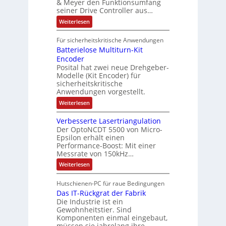
o
& Meyer den Funktionsumfang
0
i
t
t
seiner Drive Controller aus…
m
A
z
e
s
t
a
:
Weiterlesen
r
k
e
S
t
i
t
e
r
i
Für sicherheitskritische Anwendungen
l
n
ä
e
Batterielose Multiturn-Kit
o
s
f
r
o
Encoder
n
h
r
t
Posital hat zwei neue Drehgeber-
g
ä
l
e
Modelle (Kit Encoder) für
l
o
e
sicherheitskritische
t
s
w
S
Anwendungen vorgestellt.
e
ä
c
F
:
Weiterlesen
h
a
h
B
u
n
l
a
t
g
Verbesserte Lasertriangulation
t
t
z
s
Der OptoNCDT 5500 von Micro-
t
l
c
Epsilon erhält einen
e
a
h
Performance-Boost: Mit einer
r
c
a
i
Messrate von 150kHz…
k
l
e
b
t
:
Weiterlesen
l
e
u
V
o
s
n
e
s
c
Hutschienen-PC für raue Bedingungen
g
r
e
h
Das IT-Rückgrat der Fabrik
b
M
i
e
Die Industrie ist ein
u
c
s
l
Gewohnheitstier. Sind
h
s
t
Komponenten einmal eingebaut,
t
e
i
müssen sie jahrelang ihre…
u