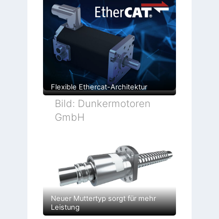
Flexible Ethercat-Architektur
Bild: Dunkermotoren
GmbH
Neuer Muttertyp sorgt für mehr
Leistung