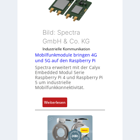
o
t
l
S
l
p
-
e
I
Bild: Spectra
z
n
i
GmbH & Co. KG
d
a
Industrielle Kommunikation
u
l
Mobilfunkmodule bringen 4G
s
m
und 5G auf den Raspberry Pi
t
e
Spectra erweitert mit der Calyx
r
m
Embedded Modul Serie
i
Raspberry Pi 4 und Raspberry Pi
b
5 um industrielle
e
r
Mobilfunkkonnektivität.
-
a
P
n
:
Weiterlesen
C
e
M
l
n
o
ä
b
s
i
s
l
t