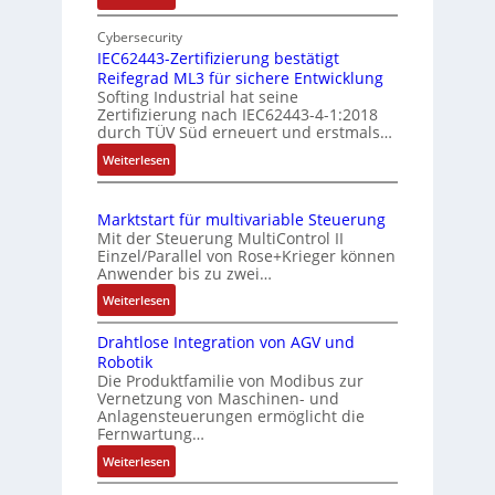
s
E
e
m
i
Cybersecurity
r
e
n
IEC62443-Zertifizierung bestätigt
k
s
Reifegrad ML3 für sichere Entwicklung
f
o
Softing Industrial hat seine
s
a
Zertifizierung nach IEC62443-4-1:2018
m
c
u
durch TÜV Süd erneuert und erstmals…
b
h
n
:
Weiterlesen
i
e
g
I
S
n
u
E
e
i
n
Marktstart für multivariable Steuerung
C
n
e
Mit der Steuerung MultiControl II
d
6
s
r
Einzel/Parallel von Rose+Krieger können
Z
2
o
Anwender bis zu zwei…
t
u
4
r
P
:
Weiterlesen
4
s
-
M
o
3
I
t
Drahtlose Integration von AGV und
a
s
-
n
a
Robotik
r
Z
i
t
n
Die Produktfamilie von Modibus zur
k
e
e
t
Vernetzung von Maschinen- und
d
t
r
g
Anlagensteuerungen ermöglicht die
i
s
s
t
Fernwartung…
r
o
ü
t
i
a
:
Weiterlesen
n
a
b
f
t
D
s
r
e
i