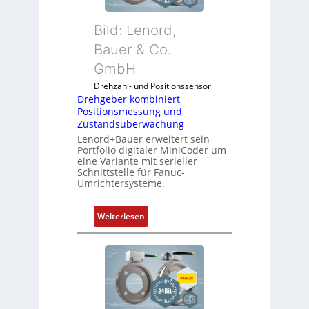
f
s
u
i
Bild: Lenord,
n
c
k
Bauer & Co.
h
m
f
GmbH
o
l
Drehzahl- und Positionssensor
d
e
Drehgeber kombiniert
u
x
Positionsmessung und
l
i
Zustandsüberwachung
e
b
Lenord+Bauer erweitert sein
b
e
Portfolio digitaler MiniCoder um
eine Variante mit serieller
r
l
Schnittstelle für Fanuc-
i
f
Umrichtersysteme.
n
ü
g
r
:
Weiterlesen
e
d
D
n
i
r
4
e
e
G
A
h
u
n
g
n
w
e
d
e