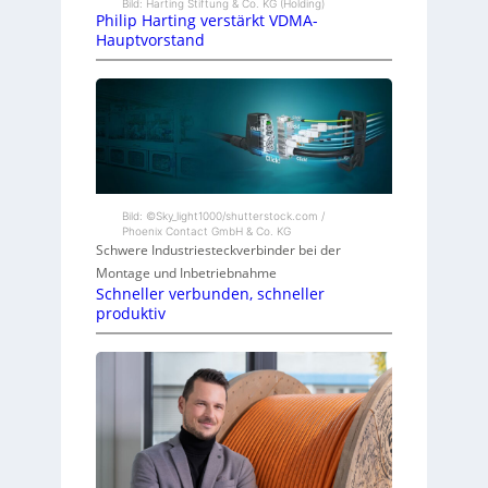
Bild: Harting Stiftung & Co. KG (Holding)
Philip Harting verstärkt VDMA-
Hauptvorstand
Bild: ©Sky_light1000/shutterstock.com /
Phoenix Contact GmbH & Co. KG
Schwere Industriesteckverbinder bei der
Montage und Inbetriebnahme
Schneller verbunden, schneller
produktiv