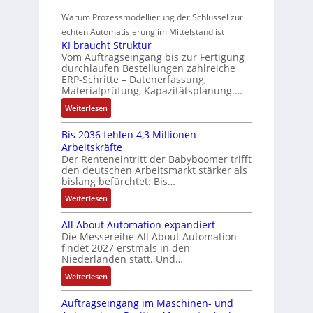
i
r
m
t
r
z
o
Warum Prozessmodellierung der Schlüssel zur
a
f
e
i
w
n
h
echten Automatisierung im Mittelstand ist
ü
s
e
i
a
KI braucht Struktur
t
r
s
r
n
Vom Auftragseingang bis zur Fertigung
c
l
m
u
u
durchlaufen Bestellungen zahlreiche
F
o
h
u
ERP-Schritte – Datenerfassung,
n
a
n
s
u
l
Materialprüfung, Kapazitätsplanung.…
g
n
g
e
n
t
b
u
:
Weiterlesen
I
u
i
g
e
c
K
n
n
v
s
Bis 2036 fehlen 4,3 Millionen
C
I
t
d
a
Arbeitskräfte
t
N
b
e
Z
r
Der Renteneintritt der Babyboomer trifft
ä
C
r
g
i
den deutschen Arbeitsmarkt stärker als
u
t
-
a
r
bislang befürchtet: Bis…
a
s
i
S
u
a
b
:
Weiterlesen
g
t
y
c
t
l
B
t
s
a
h
i
e
All About Automation expandiert
i
R
t
t
n
o
S
Die Messereihe All About Automation
s
e
e
S
d
n
findet 2027 erstmals in den
t
2
i
m
t
v
s
Niederlanden statt. Und…
e
0
f
e
r
o
ü
u
:
Weiterlesen
3
e
u
n
b
e
A
6
g
k
A
r
Auftragseingang im Maschinen- und
e
l
f
r
t
G