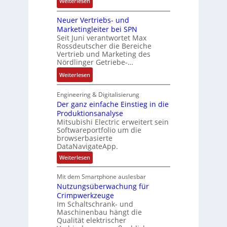
:
t
Weiterlesen
e
o
a
D
i
m
s
b
Neuer Vertriebs- und
a
o
t
i
r
Marketingleiter bei SPN
s
n
e
t
Seit Juni verantwortet Max
i
s
c
Rossdeutscher die Bereiche
i
k
a
h
Vertrieb und Marketing des
v
u
Nördlinger Getriebe-…
n
e
l
i
:
Weiterlesen
M
t
k
N
o
S
-
e
m
Engineering & Digitalisierung
y
G
u
Der ganz einfache Einstieg in die
e
s
e
Produktionsanalyse
e
n
t
s
Mitsubishi Electric erweitert sein
r
t
è
Softwareportfolio um die
c
V
a
m
browserbasierte
h
e
u
e
DataNavigateApp.
ä
r
f
s
:
Weiterlesen
f
t
n
D
:
t
r
e
a
Q
Mit dem Smartphone auslesbar
s
r
i
h
2
Nutzungsüberwachung für
g
f
e
m
a
-
Crimpwerkzeuge
ü
b
n
e
E
Im Schaltschrank- und
h
z
s
,
Maschinenbau hängt die
r
e
r
-
Qualität elektrischer
g
i
g
e