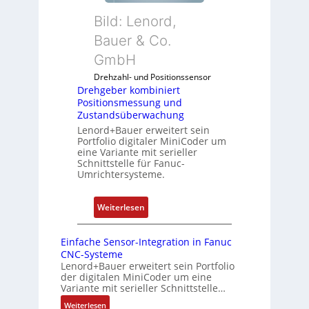
b
5
n
Bild: Lenord,
e
G
d
r
Bauer & Co.
a
u
k
u
GmbH
n
o
f
g
Drehzahl- und Positionssensor
m
d
k
Drehgeber kombiniert
b
e
o
Positionsmessung und
i
n
Zustandsüberwachung
n
n
R
Lenord+Bauer erweitert sein
f
i
Portfolio digitaler MiniCoder um
a
i
eine Variante mit serieller
e
s
g
Schnittstelle für Fanuc-
r
p
Umrichtersysteme.
u
t
b
r
P
e
i
:
Weiterlesen
o
r
e
D
s
r
r
r
i
Einfache Sensor-Integration in Fanuc
y
e
e
CNC-Systeme
t
P
n
h
Lenord+Bauer erweitert sein Portfolio
i
i
der digitalen MiniCoder um eine
g
o
Variante mit serieller Schnittstelle…
e
n
:
Weiterlesen
b