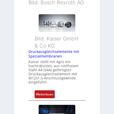
Bild: Bosch Rexroth AG
Bild: Kaiser GmbH
& Co KG
Druckausgleichselemente mit
Spezialmembranen
Kaiser stellt mit Agro ein
hochrobustes, aus rostfreiem
Stahl A4 (V4A) gefertigtes
Druckausgleichselement mit
M12x1.5-Anschlussgewinde
eingeführt.
:
Weiterlesen
D
r
u