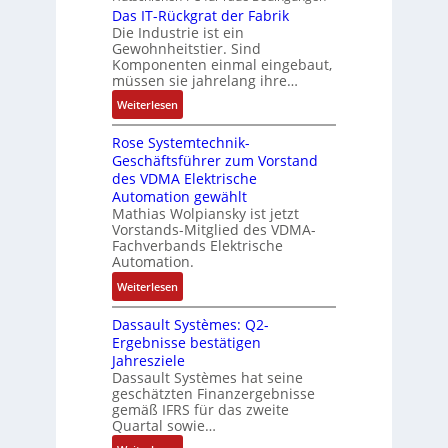
a
r
r
Das IT-Rückgrat der Fabrik
k
n
o
s
Die Industrie ist ein
t
b
r
g
s
c
Gewohnheitstier. Sind
e
ä
e
Komponenten einmal eingebaut,
h
s
f
M
müssen sie jahrelang ihre…
i
s
t
u
n
:
Weiterlesen
e
e
l
e
D
r
t
n
Rose Systemtechnik-
a
t
i
Geschäftsführer zum Vorstand
-
s
e
t
des VDMA Elektrische
u
I
L
u
Automation gewählt
n
T
a
r
Mathias Wolpiansky ist jetzt
d
-
s
n
Vorstands-Mitglied des VDMA-
A
R
e
Fachverbands Elektrische
-
n
ü
r
Automation.
K
l
c
t
i
:
Weiterlesen
a
k
r
t
R
g
g
i
Dassault Systèmes: Q2-
E
o
e
r
a
Ergebnisse bestätigen
n
s
n
a
n
Jahresziele
c
e
b
t
g
Dassault Systèmes hat seine
o
S
a
d
geschätzten Finanzergebnisse
u
d
y
u
gemäß IFRS für das zweite
e
l
e
s
Quartal sowie…
:
r
a
r
t
P
F