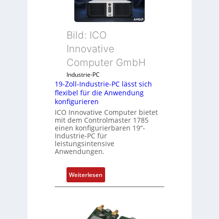
c
k
a
Bild: ICO
u
s
Innovative
g
Computer GmbH
l
e
Industrie-PC
19-Zoll-Industrie-PC lässt sich
i
flexibel für die Anwendung
c
konfigurieren
h
ICO Innovative Computer bietet
s
mit dem Controlmaster 1785
e
einen konfigurierbaren 19“-
Industrie-PC für
l
leistungsintensive
e
Anwendungen.
m
e
:
Weiterlesen
n
1
t
9
e
-
m
Z
i