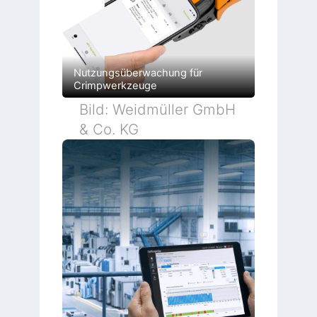
Nutzungsüberwachung für
Crimpwerkzeuge
Bild: Weidmüller GmbH
& Co. KG