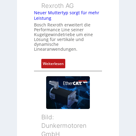
m
Rexroth AG
r
e
k
Neuer Muttertyp sorgt für mehr
s
Leistung
o
s
m
Bosch Rexroth erweitert die
u
Performance Line seiner
b
n
Kugelgewindetriebe um eine
i
g
Lösung für vertikale und
n
dynamische
u
Linearanwendungen.
i
n
e
d
r
:
Weiterlesen
Z
t
N
u
P
e
s
o
u
t
s
e
a
i
r
n
t
M
d
i
u
s
o
t
ü
Bild:
n
t
b
Dunkermotoren
s
e
e
m
GmbH
r
r