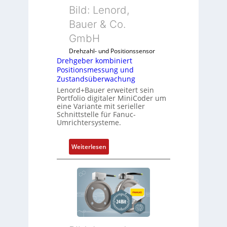
Bild: Lenord,
Bauer & Co.
GmbH
Drehzahl- und Positionssensor
Drehgeber kombiniert
Positionsmessung und
Zustandsüberwachung
Lenord+Bauer erweitert sein
Portfolio digitaler MiniCoder um
eine Variante mit serieller
Schnittstelle für Fanuc-
Umrichtersysteme.
:
Weiterlesen
D
r
e
h
g
e
b