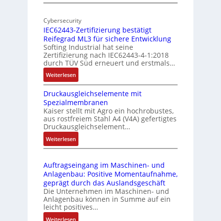
M
I
E
o
n
d
Cybersecurity
b
d
g
IEC62443-Zertifizierung bestätigt
i
u
e
Reifegrad ML3 für sichere Entwicklung
l
s
Softing Industrial hat seine
f
t
Zertifizierung nach IEC62443-4-1:2018
u
r
durch TÜV Süd erneuert und erstmals…
n
i
:
Weiterlesen
k
e
I
m
-
Druckausgleichselemente mit
E
o
P
Spezialmembranen
C
d
C
Kaiser stellt mit Agro ein hochrobustes,
6
u
l
aus rostfreiem Stahl A4 (V4A) gefertigtes
2
l
ä
Druckausgleichselement…
4
e
s
:
Weiterlesen
4
b
s
D
3
r
t
r
-
i
s
Auftragseingang im Maschinen- und
u
Z
n
i
Anlagenbau: Positive Momentaufnahme,
c
e
g
c
geprägt durch das Auslandsgeschäft
k
r
e
h
Die Unternehmen im Maschinen- und
a
t
Anlagenbau können in Summe auf ein
n
f
u
i
leicht positives…
4
l
s
f
G
e
:
Weiterlesen