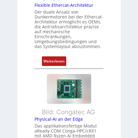
e
t
Flexible Ethercat-Architektur
w
s
y
a
Der duale Ansatz von
s
Dunkermotoren bei der Ethercat-
p
c
Architektur ermöglicht es OEMs,
u
s
h
die Antriebsarchitektur präzise
n
o
u
auf mechanische
g
r
Einschränkungen,
n
Umgebungsbedingungen und
u
g
g
das Systemlayout abzustimmen.
n
t
d
f
:
Z
Weiterlesen
ü
F
u
r
l
s
m
e
t
e
x
a
h
i
n
r
b
d
L
l
s
e
Bild: Congatec AG
e
ü
i
Physical-AI an der Edge
E
b
s
Das applikationsfertige Modul
t
e
t
aReady.COM Conga-HPC/cRX1
h
r
u
mit AMD Ryzen AI Embedded