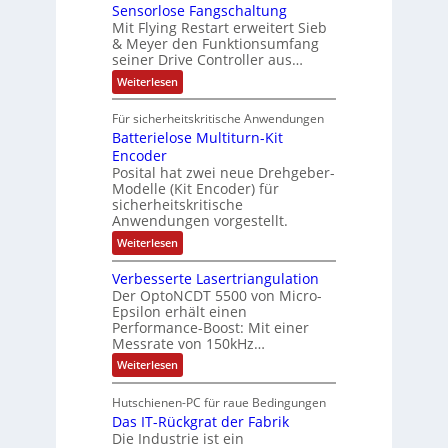
u
n
t
Sensorlose Fangschaltung
-
n
e
d
t
N
Mit Flying Restart erweitert Sieb
d
i
4
e
o
& Meyer den Funktionsumfang
0
i
t
t
seiner Drive Controller aus…
m
A
z
e
s
t
a
:
Weiterlesen
r
k
e
S
t
i
t
e
r
i
Für sicherheitskritische Anwendungen
l
n
ä
e
Batterielose Multiturn-Kit
o
s
f
r
o
Encoder
n
h
r
t
Posital hat zwei neue Drehgeber-
g
ä
l
e
Modelle (Kit Encoder) für
l
o
e
sicherheitskritische
t
s
w
S
Anwendungen vorgestellt.
e
ä
c
F
:
Weiterlesen
h
a
h
B
u
n
l
a
t
g
Verbesserte Lasertriangulation
t
t
z
s
Der OptoNCDT 5500 von Micro-
t
l
c
Epsilon erhält einen
e
a
h
Performance-Boost: Mit einer
r
c
a
i
Messrate von 150kHz…
k
l
e
b
t
:
Weiterlesen
l
e
u
V
o
s
n
e
s
c
Hutschienen-PC für raue Bedingungen
g
r
e
h
Das IT-Rückgrat der Fabrik
b
M
i
e
Die Industrie ist ein
u
c
s