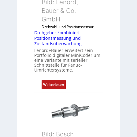
Bild: Lenord,
e
r
Bauer & Co.
k
GmbH
o
Drehzahl- und Positionssensor
m
Drehgeber kombiniert
b
Positionsmessung und
i
Zustandsüberwachung
n
Lenord+Bauer erweitert sein
i
Portfolio digitaler MiniCoder um
eine Variante mit serieller
e
Schnittstelle für Fanuc-
r
Umrichtersysteme.
t
P
:
Weiterlesen
o
D
s
r
i
e
t
h
i
g
o
e
n
b
s
Bild: Bosch
e