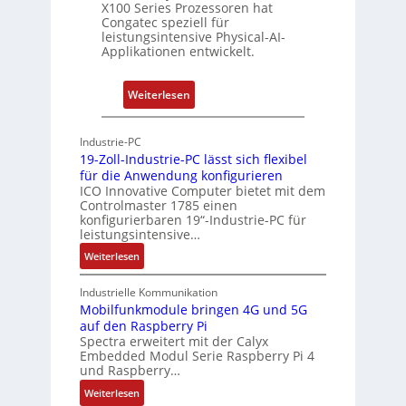
e
w
n
X100 Series Prozessoren hat
r
Congatec speziell für
a
g
leistungsintensive Physical-AI-
c
c
Applikationen entwickelt.
a
h
t
u
:
Weiterlesen
-
n
P
A
g
h
r
Industrie-PC
y
c
19-Zoll-Industrie-PC lässt sich flexibel
s
h
für die Anwendung konfigurieren
i
ICO Innovative Computer bietet mit dem
i
Controlmaster 1785 einen
c
t
konfigurierbaren 19“-Industrie-PC für
a
e
leistungsintensive…
l
k
:
Weiterlesen
-
t
1
A
u
9
Industrielle Kommunikation
I
r
-
Mobilfunkmodule bringen 4G und 5G
a
auf den Raspberry Pi
Z
Spectra erweitert mit der Calyx
n
o
Embedded Modul Serie Raspberry Pi 4
l
d
und Raspberry…
l
e
:
Weiterlesen
-
r