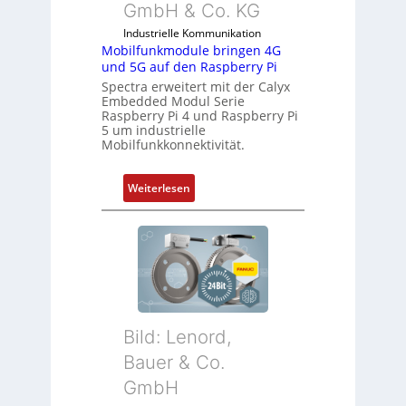
i
GmbH & Co. KG
d
a
Industrielle Kommunikation
u
l
Mobilfunkmodule bringen 4G
s
m
und 5G auf den Raspberry Pi
t
e
Spectra erweitert mit der Calyx
r
m
Embedded Modul Serie
i
Raspberry Pi 4 und Raspberry Pi
b
5 um industrielle
e
r
Mobilfunkkonnektivität.
-
a
P
n
:
Weiterlesen
C
e
M
l
n
o
ä
b
s
i
s
l
t
f
s
u
i
Bild: Lenord,
n
c
k
Bauer & Co.
h
m
f
GmbH
o
l