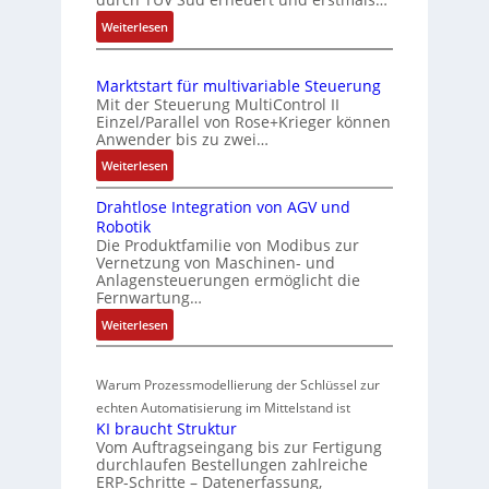
b
h
n
:
Weiterlesen
i
e
g
I
S
n
u
E
e
i
n
Marktstart für multivariable Steuerung
C
n
e
Mit der Steuerung MultiControl II
d
6
s
r
Einzel/Parallel von Rose+Krieger können
Z
2
o
Anwender bis zu zwei…
t
u
4
r
P
:
Weiterlesen
4
s
-
M
o
3
I
t
Drahtlose Integration von AGV und
a
s
-
n
a
Robotik
r
Z
i
t
n
Die Produktfamilie von Modibus zur
k
e
e
t
Vernetzung von Maschinen- und
d
t
r
g
Anlagensteuerungen ermöglicht die
i
s
s
t
Fernwartung…
r
o
ü
t
i
a
:
Weiterlesen
n
a
b
f
t
D
s
r
e
i
i
r
m
t
r
z
o
Warum Prozessmodellierung der Schlüssel zur
a
f
e
i
w
n
h
echten Automatisierung im Mittelstand ist
ü
s
e
i
a
KI braucht Struktur
t
r
s
r
n
Vom Auftragseingang bis zur Fertigung
c
l
m
u
u
durchlaufen Bestellungen zahlreiche
F
o
h
u
ERP-Schritte – Datenerfassung,
n
a
n