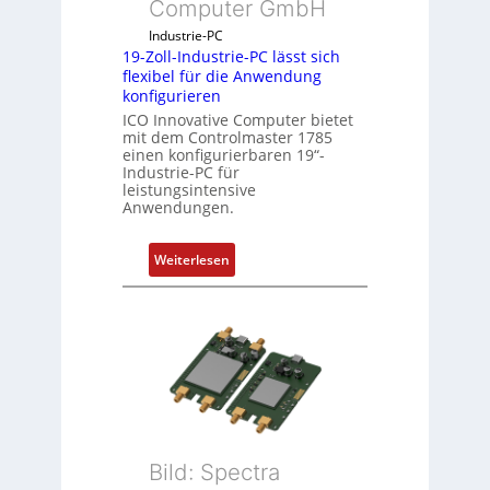
Computer GmbH
l
e
Industrie-PC
19-Zoll-Industrie-PC lässt sich
i
flexibel für die Anwendung
c
konfigurieren
h
ICO Innovative Computer bietet
s
mit dem Controlmaster 1785
e
einen konfigurierbaren 19“-
Industrie-PC für
l
leistungsintensive
e
Anwendungen.
m
e
:
Weiterlesen
n
1
t
9
e
-
m
Z
i
o
t
l
S
l
p
-
e
I
Bild: Spectra
z
n