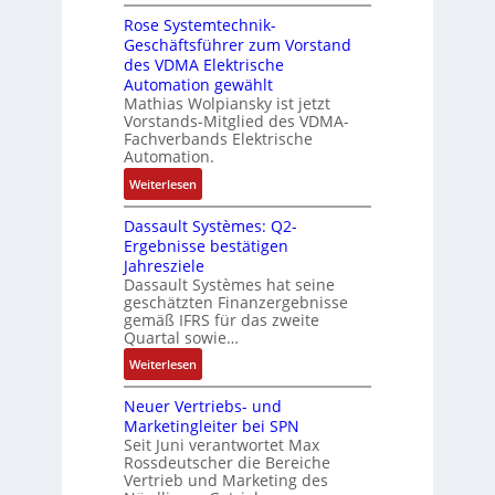
e
D
r
t
n
Rose Systemtechnik-
a
t
i
Geschäftsführer zum Vorstand
-
s
e
t
des VDMA Elektrische
u
I
L
u
Automation gewählt
n
T
a
r
Mathias Wolpiansky ist jetzt
d
-
s
n
Vorstands-Mitglied des VDMA-
A
R
e
Fachverbands Elektrische
-
n
ü
r
Automation.
K
l
c
t
i
:
Weiterlesen
a
k
r
t
R
g
g
i
Dassault Systèmes: Q2-
E
o
e
r
a
Ergebnisse bestätigen
n
s
n
a
n
Jahresziele
c
e
b
t
g
Dassault Systèmes hat seine
o
S
a
d
geschätzten Finanzergebnisse
u
d
y
u
gemäß IFRS für das zweite
e
l
e
s
Quartal sowie…
:
r
a
r
t
P
F
:
t
Weiterlesen
e
o
a
D
i
m
s
b
Neuer Vertriebs- und
a
o
t
i
r
Marketingleiter bei SPN
s
n
e
t
Seit Juni verantwortet Max
i
s
c
Rossdeutscher die Bereiche
i
k
a
h
Vertrieb und Marketing des
v
u