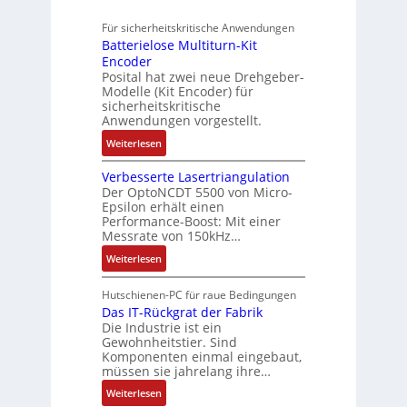
ü
b
n
u
u
3
r
o
Für sicherheitskritische Anwendungen
f
g
t
M
s
t
Batterielose Multiturn-Kit
t
o
i
i
i
Encoder
r
m
l
c
Posital hat zwei neue Drehgeber-
k
a
a
l
h
Modelle (Kit Encoder) für
g
t
i
sicherheitskritische
e
s
i
Anwendungen vorgestellt.
o
r
e
o
n
e
:
Weiterlesen
i
n
e
E
B
n
e
n
n
Verbesserte Lasertriangulation
a
g
x
A
Der OptoNCDT 5500 von Micro-
t
t
a
p
Epsilon erhält einen
r
w
t
n
Performance-Boost: Mit einer
a
b
i
e
Messrate von 150kHz…
g
n
e
c
r
i
d
:
Weiterlesen
i
k
i
m
i
V
t
l
e
M
e
e
s
Hutschienen-PC für raue Bedingungen
u
l
a
r
r
Das IT-Rückgrat der Fabrik
k
n
o
s
Die Industrie ist ein
t
b
r
g
s
c
Gewohnheitstier. Sind
e
ä
e
Komponenten einmal eingebaut,
h
s
f
M
müssen sie jahrelang ihre…
i
s
t
u
n
:
Weiterlesen
e
e
l