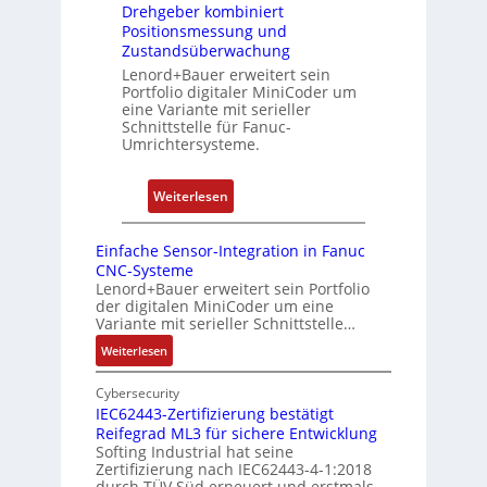
d
k
Drehgeber kombiniert
b
e
o
Positionsmessung und
i
n
Zustandsüberwachung
n
n
R
Lenord+Bauer erweitert sein
f
i
Portfolio digitaler MiniCoder um
a
i
eine Variante mit serieller
e
s
g
Schnittstelle für Fanuc-
r
p
Umrichtersysteme.
u
t
b
r
P
e
i
:
Weiterlesen
o
r
e
D
s
r
r
r
i
Einfache Sensor-Integration in Fanuc
y
e
e
CNC-Systeme
t
P
n
h
Lenord+Bauer erweitert sein Portfolio
i
i
der digitalen MiniCoder um eine
g
o
Variante mit serieller Schnittstelle…
e
n
:
Weiterlesen
b
s
E
e
m
i
Cybersecurity
r
e
n
IEC62443-Zertifizierung bestätigt
k
s
Reifegrad ML3 für sichere Entwicklung
f
o
Softing Industrial hat seine
s
a
Zertifizierung nach IEC62443-4-1:2018
m
c
u
durch TÜV Süd erneuert und erstmals…