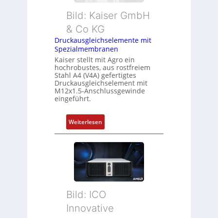
Bild: Kaiser GmbH
& Co KG
Druckausgleichselemente mit
Spezialmembranen
Kaiser stellt mit Agro ein
hochrobustes, aus rostfreiem
Stahl A4 (V4A) gefertigtes
Druckausgleichselement mit
M12x1.5-Anschlussgewinde
eingeführt.
:
Weiterlesen
D
r
u
c
k
a
Bild: ICO
u
s
Innovative
g