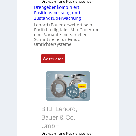
Drehzahl- und Positionssensor
d
e
Drehgeber kombiniert
u
x
Positionsmessung und
l
i
Zustandsüberwachung
e
b
Lenord+Bauer erweitert sein
b
e
Portfolio digitaler MiniCoder um
eine Variante mit serieller
r
l
Schnittstelle für Fanuc-
i
f
Umrichtersysteme.
n
ü
g
r
:
Weiterlesen
e
d
D
n
i
r
4
e
e
G
A
h
u
n
g
n
w
e
d
e
b
5
n
Bild: Lenord,
e
G
d
r
Bauer & Co.
a
u
k
u
GmbH
n
o
f
g
Drehzahl- und Positionssensor
m