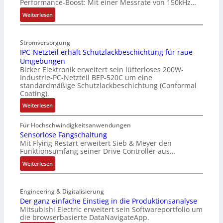
Performance-Boost: Mit einer Messrate von 150kHz…
t
e
:
Weiterlesen
r
V
i
e
Stromversorgung
e
r
IPC-Netzteil erhält Schutzlackbeschichtung für raue
l
b
Umgebungen
o
e
Bicker Elektronik erweitert sein lüfterloses 200W-
s
s
Industrie-PC-Netzteil BEP-520C um eine
e
s
standardmäßige Schutzlackbeschichtung (Conformal
M
e
Coating).
u
r
:
Weiterlesen
l
t
I
t
e
P
Für Hochschwindigkeitsanwendungen
i
L
C
Sensorlose Fangschaltung
t
a
Mit Flying Restart erweitert Sieb & Meyer den
-
u
s
Funktionsumfang seiner Drive Controller aus…
N
r
e
e
:
Weiterlesen
n
r
t
S
-
t
z
e
K
r
t
Engineering & Digitalisierung
n
i
i
e
Der ganz einfache Einstieg in die Produktionsanalyse
s
t
a
Mitsubishi Electric erweitert sein Softwareportfolio um
i
o
E
n
die browserbasierte DataNavigateApp.
l
r
n
g