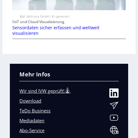
Bild: Motrona GmbH / KI-generiert
IIoT und Cloud-Visualisierung
Sensordaten sicher erfassen und weltweit
visualisieren
Mehr Infos
Wir sind IVW geprüft!
Download
TeDo Business
Mediadaten
Abo-Service