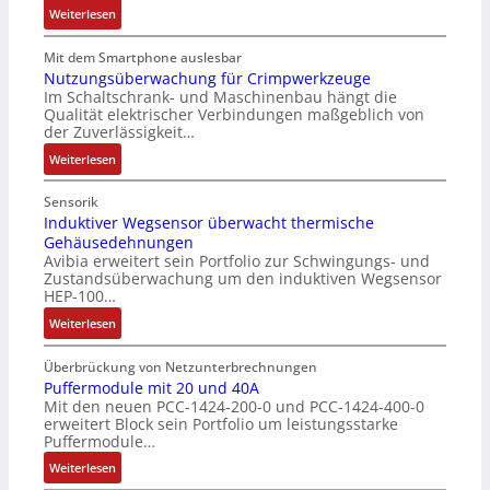
e
:
l
Weiterlesen
c
u
r
D
o
o
l
h
e
s
Mit dem Smartphone auslesbar
d
a
ä
r
e
Nutzungsüberwachung für Crimpwerkzeuge
e
t
l
Im Schaltschrank- und Maschinenbau hängt die
g
F
r
i
Qualität elektrischer Verbindungen maßgeblich von
t
a
a
o
der Zuverlässigkeit…
S
n
n
n
c
:
z
Weiterlesen
g
h
N
e
s
u
u
i
c
Sensorik
t
t
n
Induktiver Wegsensor überwacht thermische
h
z
Gehäusedehnungen
z
f
a
Avibia erweitert sein Portfolio zur Schwingungs- und
l
u
a
l
Zustandsüberwachung um den induktiven Wegsensor
a
n
c
t
HEP-100…
c
g
h
u
:
k
Weiterlesen
s
e
n
I
b
ü
E
g
n
e
b
Überbrückung von Netzunterbrechnungen
i
d
s
Puffermodule mit 20 und 40A
e
n
Mit den neuen PCC-1424-200-0 und PCC-1424-400-0
u
c
r
s
erweitert Block sein Portfolio um leistungsstarke
k
h
w
t
Puffermodule…
t
i
a
i
:
i
Weiterlesen
c
c
e
P
v
h