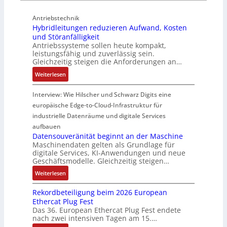
h
g
u
e
t
u
i
Antriebstechnik
f
r
u
n
n
Hybridleitungen reduzieren Aufwand, Kosten
f
W
n
g
d
und Störanfälligkeit
e
e
g
f
i
Antriebssysteme sollen heute kompakt,
r
g
f
ü
e
leistungsfähig und zuverlässig sein.
m
s
ü
r
P
Gleichzeitig steigen die Anforderungen an…
o
e
r
C
r
:
Weiterlesen
d
n
r
r
o
H
u
s
a
i
d
y
Interview: Wie Hilscher und Schwarz Digits eine
l
o
u
m
u
b
europäische Edge-to-Cloud-Infrastruktur für
e
r
e
p
k
r
m
ü
U
industrielle Datenräume und digitale Services
w
t
i
i
b
m
e
i
aufbauen
d
t
e
g
Datensouveränität beginnt an der Maschine
r
o
l
2
Maschinendaten gelten als Grundlage für
r
e
k
n
e
digitale Services, KI-Anwendungen und neue
0
w
b
z
s
Geschäftsmodelle. Gleichzeitig steigen…
i
u
a
u
e
a
t
n
c
:
n
Weiterlesen
u
n
u
d
h
D
g
g
a
n
Rekordbeteiligung beim 2026 European
4
t
a
e
e
l
g
Ethercat Plug Fest
0
t
t
n
y
e
Das 36. European Ethercat Plug Fest endete
A
h
e
s
nach zwei intensiven Tagen am 15.…
n
e
n
e