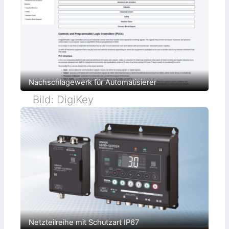
y
Nachschlagewerk für Automatisierer
Bild: DigiKey
Netzteilreihe mit Schutzart IP67