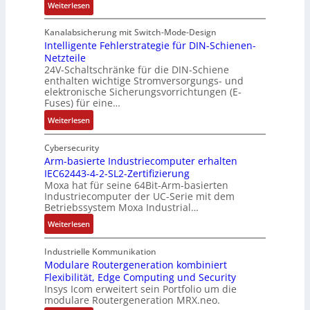
r
:
r
s
Weiterlesen
e
R
m
o
d
e
i
u
Kanalabsicherung mit Switch-Mode-Design
u
k
s
v
Intelligente Fehlerstrategie für DIN-Schienen-
z
Netzteile
o
c
e
i
24V-Schaltschränke für die DIN-Schiene
r
h
r
enthalten wichtige Stromversorgungs- und
e
d
e
ä
elektronische Sicherungsvorrichtungen (E-
r
b
G
n
Fuses) für eine…
e
e
e
i
n
:
Weiterlesen
t
h
t
A
I
e
ä
ä
u
n
Cybersecurity
i
u
t
f
t
Arm-basierte Industriecomputer erhalten
l
s
b
IEC62443-4-2-SL2-Zertifizierung
w
e
i
e
e
Moxa hat für seine 64Bit-Arm-basierten
a
l
g
d
g
Industriecomputer der UC-Serie mit dem
n
l
u
e
i
Betriebssystem Moxa Industrial…
d
i
n
h
n
:
Weiterlesen
,
g
g
n
n
A
K
e
b
u
t
r
o
n
Industrielle Kommunikation
e
n
a
m
Modulare Routergeneration kombiniert
s
t
i
g
n
Flexibilität, Edge Computing und Security
-
t
e
m
e
d
Insys Icom erweitert sein Portfolio um die
b
e
F
2
n
e
modulare Routergeneration MRX.neo.
a
n
e
0
r