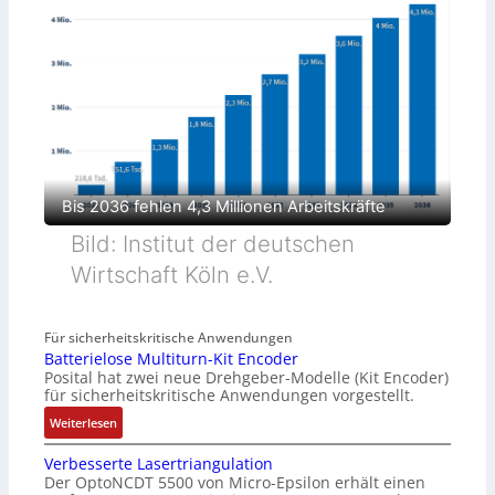
Bis 2036 fehlen 4,3 Millionen Arbeitskräfte
Bild: Institut der deutschen
Wirtschaft Köln e.V.
Für sicherheitskritische Anwendungen
Batterielose Multiturn-Kit Encoder
Posital hat zwei neue Drehgeber-Modelle (Kit Encoder)
für sicherheitskritische Anwendungen vorgestellt.
:
Weiterlesen
B
Verbesserte Lasertriangulation
a
Der OptoNCDT 5500 von Micro-Epsilon erhält einen
t