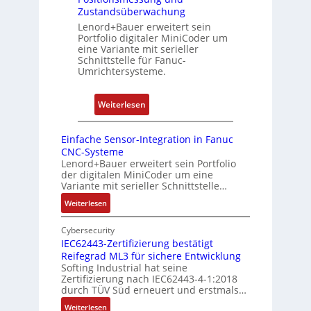
i
n
Zustandsüberwachung
n
n
R
Lenord+Bauer erweitert sein
f
i
Portfolio digitaler MiniCoder um
a
i
eine Variante mit serieller
e
s
g
Schnittstelle für Fanuc-
r
p
Umrichtersysteme.
u
t
b
r
P
e
i
:
Weiterlesen
o
r
e
D
s
r
r
r
i
Einfache Sensor-Integration in Fanuc
y
e
e
CNC-Systeme
t
P
n
h
Lenord+Bauer erweitert sein Portfolio
i
i
der digitalen MiniCoder um eine
g
o
Variante mit serieller Schnittstelle…
e
n
:
Weiterlesen
b
s
E
e
m
i
Cybersecurity
r
e
n
IEC62443-Zertifizierung bestätigt
k
s
Reifegrad ML3 für sichere Entwicklung
f
o
Softing Industrial hat seine
s
a
Zertifizierung nach IEC62443-4-1:2018
m
c
u
durch TÜV Süd erneuert und erstmals…
b
h
n
:
Weiterlesen
i
e