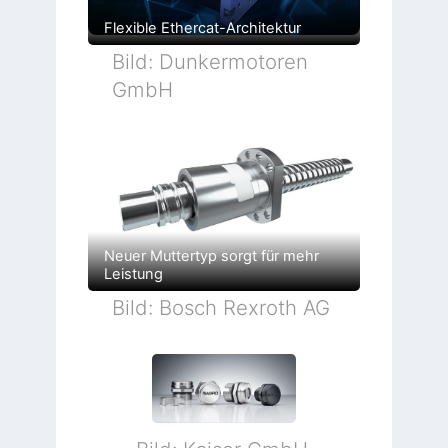
Flexible Ethercat-Architektur
Bild: Dunkermotoren
GmbH
Neuer Muttertyp sorgt für mehr
Leistung
Bild: Bosch Rexroth AG