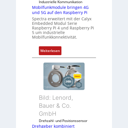
Industrielle Kommunikation
u
l
Mobilfunkmodule bringen 4G
s
m
und 5G auf den Raspberry Pi
t
e
Spectra erweitert mit der Calyx
r
m
Embedded Modul Serie
i
Raspberry Pi 4 und Raspberry Pi
b
5 um industrielle
e
r
Mobilfunkkonnektivität.
-
a
P
n
:
Weiterlesen
C
e
M
l
n
o
ä
b
s
i
s
l
t
f
s
u
i
Bild: Lenord,
n
c
k
Bauer & Co.
h
m
f
GmbH
o
l
Drehzahl- und Positionssensor
d
e
Drehgeber kombiniert