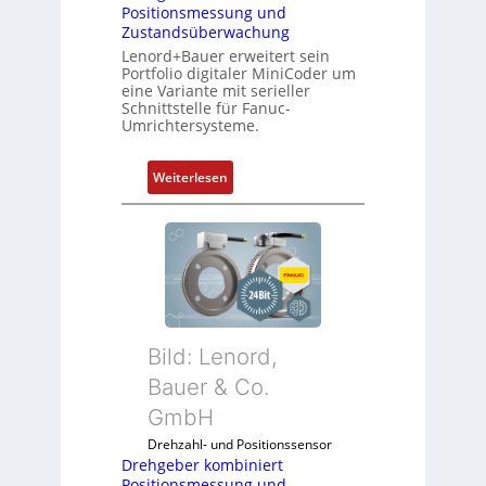
u
x
Positionsmessung und
l
i
Zustandsüberwachung
e
b
Lenord+Bauer erweitert sein
b
e
Portfolio digitaler MiniCoder um
eine Variante mit serieller
r
l
Schnittstelle für Fanuc-
i
f
Umrichtersysteme.
n
ü
g
r
:
Weiterlesen
e
d
D
n
i
r
4
e
e
G
A
h
u
n
g
n
w
e
d
e
b
5
n
Bild: Lenord,
e
G
d
r
Bauer & Co.
a
u
k
u
GmbH
n
o
f
g
Drehzahl- und Positionssensor
m
d
k
Drehgeber kombiniert
b
e
o
Positionsmessung und