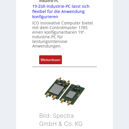
e
Industrie-PC
19-Zoll-Industrie-PC lässt sich
i
flexibel für die Anwendung
c
konfigurieren
h
ICO Innovative Computer bietet
s
mit dem Controlmaster 1785
e
einen konfigurierbaren 19“-
Industrie-PC für
l
leistungsintensive
e
Anwendungen.
m
e
:
Weiterlesen
n
1
t
9
e
-
m
Z
i
o
t
l
S
l
p
-
e
I
Bild: Spectra
z
n
i
GmbH & Co. KG
d
a