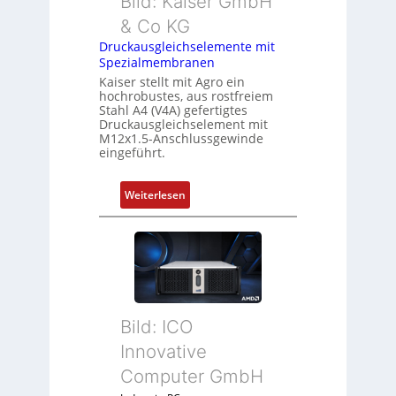
Bild: Kaiser GmbH
& Co KG
Druckausgleichselemente mit
Spezialmembranen
Kaiser stellt mit Agro ein
hochrobustes, aus rostfreiem
Stahl A4 (V4A) gefertigtes
Druckausgleichselement mit
M12x1.5-Anschlussgewinde
eingeführt.
:
Weiterlesen
D
r
u
c
k
a
Bild: ICO
u
s
Innovative
g
Computer GmbH
l