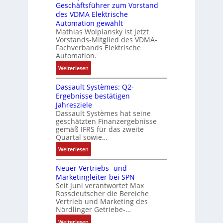
i
Geschäftsführer zum Vorstand
-
s
e
t
des VDMA Elektrische
u
I
L
u
Automation gewählt
n
T
a
r
Mathias Wolpiansky ist jetzt
d
-
s
n
Vorstands-Mitglied des VDMA-
A
R
e
Fachverbands Elektrische
-
n
ü
r
Automation.
K
l
c
t
i
:
Weiterlesen
a
k
r
t
R
g
g
i
Dassault Systèmes: Q2-
E
o
e
r
a
Ergebnisse bestätigen
n
s
n
a
n
Jahresziele
c
e
b
t
g
Dassault Systèmes hat seine
o
S
a
d
geschätzten Finanzergebnisse
u
d
y
u
gemäß IFRS für das zweite
e
l
e
s
Quartal sowie…
:
r
a
r
t
P
F
:
t
Weiterlesen
e
o
a
D
i
m
s
b
Neuer Vertriebs- und
a
o
t
i
r
Marketingleiter bei SPN
s
n
e
t
Seit Juni verantwortet Max
i
s
c
Rossdeutscher die Bereiche
i
k
a
h
Vertrieb und Marketing des
v
u
Nördlinger Getriebe-…
n
e
l
i
:
Weiterlesen
M