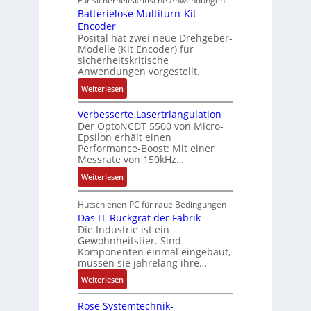
Für sicherheitskritische Anwendungen
f
g
t
M
s
t
Batterielose Multiturn-Kit
t
o
i
i
i
Encoder
r
m
l
c
Posital hat zwei neue Drehgeber-
k
a
a
l
h
Modelle (Kit Encoder) für
g
t
i
sicherheitskritische
e
s
i
Anwendungen vorgestellt.
o
r
e
o
n
e
:
Weiterlesen
i
n
e
E
B
n
e
n
n
Verbesserte Lasertriangulation
a
g
x
A
Der OptoNCDT 5500 von Micro-
t
t
a
p
Epsilon erhält einen
r
w
t
n
Performance-Boost: Mit einer
a
b
i
e
Messrate von 150kHz…
g
n
e
c
r
i
d
:
Weiterlesen
i
k
i
m
i
V
t
l
e
M
e
e
s
Hutschienen-PC für raue Bedingungen
u
l
a
r
r
Das IT-Rückgrat der Fabrik
k
n
o
s
Die Industrie ist ein
t
b
r
g
s
c
Gewohnheitstier. Sind
e
ä
e
Komponenten einmal eingebaut,
h
s
f
M
müssen sie jahrelang ihre…
i
s
t
u
n
:
Weiterlesen
e
e
l
e
D
r
t
n
Rose Systemtechnik-
a
t