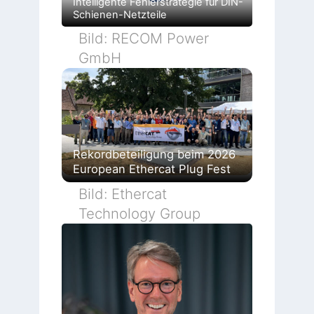
Intelligente Fehlerstrategie für DIN-
Schienen-Netzteile
Bild: RECOM Power
GmbH
Rekordbeteiligung beim 2026
European Ethercat Plug Fest
Bild: Ethercat
Technology Group