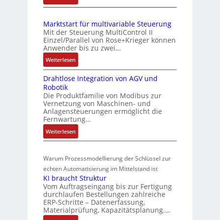
g
I
S
n
u
E
e
i
n
Marktstart für multivariable Steuerung
C
n
e
Mit der Steuerung MultiControl II
d
6
s
r
Einzel/Parallel von Rose+Krieger können
Z
2
o
Anwender bis zu zwei…
t
u
4
r
P
:
Weiterlesen
4
s
-
M
o
3
I
t
Drahtlose Integration von AGV und
a
s
-
n
a
Robotik
r
Z
i
t
n
Die Produktfamilie von Modibus zur
k
e
e
t
Vernetzung von Maschinen- und
d
t
r
g
Anlagensteuerungen ermöglicht die
i
s
s
t
Fernwartung…
r
o
ü
t
i
a
:
Weiterlesen
n
a
b
f
t
D
s
r
e
i
i
r
m
t
r
z
o
Warum Prozessmodellierung der Schlüssel zur
a
f
e
i
w
n
h
echten Automatisierung im Mittelstand ist
ü
s
e
i
a
KI braucht Struktur
t
r
s
r
n
Vom Auftragseingang bis zur Fertigung
c
l
m
u
u
durchlaufen Bestellungen zahlreiche
F
o
h
u
ERP-Schritte – Datenerfassung,
n
a
n
s
u
l
Materialprüfung, Kapazitätsplanung.…
g
n
g
e
n
t