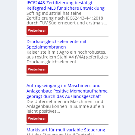
g
IEC62443-Zertifizierung bestätigt
i
u
e
Reifegrad ML3 für sichere Entwicklung
l
s
Softing Industrial hat seine
f
t
Zertifizierung nach IEC62443-4-1:2018
u
r
durch TÜV Süd erneuert und erstmals…
n
i
:
Weiterlesen
k
e
I
m
-
Druckausgleichselemente mit
E
o
P
Spezialmembranen
C
d
C
Kaiser stellt mit Agro ein hochrobustes,
6
u
l
aus rostfreiem Stahl A4 (V4A) gefertigtes
2
l
ä
Druckausgleichselement…
4
e
s
:
Weiterlesen
4
b
s
D
3
r
t
r
-
i
s
Auftragseingang im Maschinen- und
u
Z
n
i
Anlagenbau: Positive Momentaufnahme,
c
e
g
c
geprägt durch das Auslandsgeschäft
k
r
e
h
Die Unternehmen im Maschinen- und
a
t
Anlagenbau können in Summe auf ein
n
f
u
i
leicht positives…
4
l
s
f
G
e
:
Weiterlesen
g
i
u
x
A
l
z
n
i
Marktstart für multivariable Steuerung
u
e
i
Mit der Steuerung MultiControl II
d
b