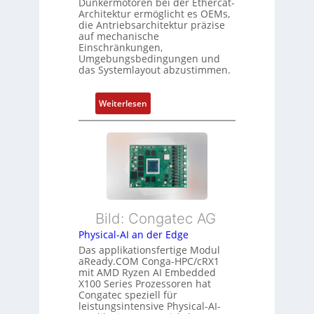
Dunkermotoren bei der Ethercat-
p
c
Architektur ermöglicht es OEMs,
u
s
h
die Antriebsarchitektur präzise
n
o
u
auf mechanische
g
r
Einschränkungen,
n
Umgebungsbedingungen und
u
g
g
das Systemlayout abzustimmen.
n
t
d
f
:
Z
Weiterlesen
ü
F
u
r
l
s
m
e
t
e
x
a
h
i
n
r
b
d
L
l
s
e
Bild: Congatec AG
e
ü
i
Physical-AI an der Edge
E
b
s
Das applikationsfertige Modul
t
e
t
aReady.COM Conga-HPC/cRX1
h
r
u
mit AMD Ryzen AI Embedded
e
w
n
X100 Series Prozessoren hat
r
Congatec speziell für
a
g
leistungsintensive Physical-AI-
c
c