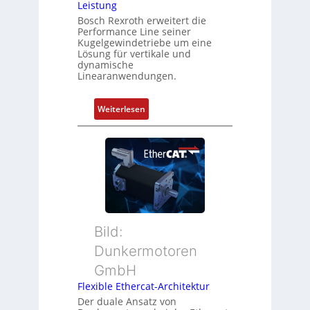
Leistung
o
s
m
Bosch Rexroth erweitert die
u
Performance Line seiner
b
n
Kugelgewindetriebe um eine
i
g
Lösung für vertikale und
n
dynamische
u
Linearanwendungen.
i
n
e
d
r
:
Weiterlesen
Z
t
N
u
P
e
s
o
u
t
s
e
a
i
r
n
t
M
d
i
u
s
o
t
ü
Bild:
n
t
b
Dunkermotoren
s
e
e
m
GmbH
r
r
e
t
Flexible Ethercat-Architektur
w
s
y
a
Der duale Ansatz von
s