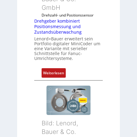
GmbH
Drehzahl- und Positionssensor
Drehgeber kombiniert
Positionsmessung und
Zustandsüberwachung
Lenord+Bauer erweitert sein
Portfolio digitaler MiniCoder um
eine Variante mit serieller
Schnittstelle für Fanuc-
Umrichtersysteme.
:
Weiterlesen
D
r
e
h
g
e
b
Bild: Lenord,
e
r
Bauer & Co.
k