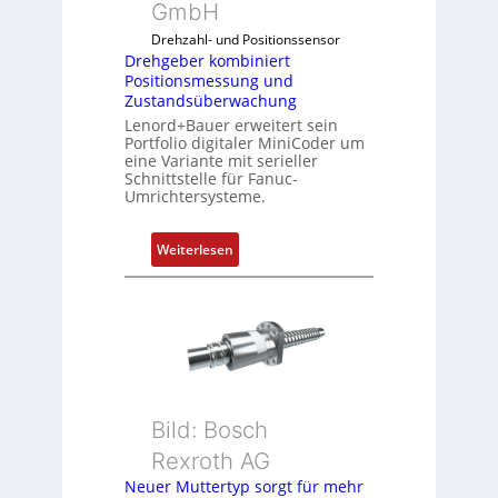
GmbH
o
Drehzahl- und Positionssensor
m
Drehgeber kombiniert
b
Positionsmessung und
i
Zustandsüberwachung
n
Lenord+Bauer erweitert sein
i
Portfolio digitaler MiniCoder um
eine Variante mit serieller
e
Schnittstelle für Fanuc-
r
Umrichtersysteme.
t
P
:
Weiterlesen
o
D
s
r
i
e
t
h
i
g
o
e
n
b
s
Bild: Bosch
e
m
Rexroth AG
r
e
k
Neuer Muttertyp sorgt für mehr
s