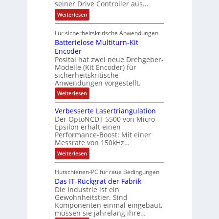
t
seiner Drive Controller aus…
m
A
z
e
s
t
a
:
Weiterlesen
r
k
e
S
t
i
t
e
r
i
Für sicherheitskritische Anwendungen
l
n
ä
e
Batterielose Multiturn-Kit
o
s
f
r
o
Encoder
n
h
r
t
Posital hat zwei neue Drehgeber-
g
ä
l
e
Modelle (Kit Encoder) für
l
o
e
sicherheitskritische
t
s
w
S
Anwendungen vorgestellt.
e
ä
c
F
:
Weiterlesen
h
a
h
B
u
n
l
a
t
g
Verbesserte Lasertriangulation
t
t
z
s
Der OptoNCDT 5500 von Micro-
t
l
c
Epsilon erhält einen
e
a
h
Performance-Boost: Mit einer
r
c
a
i
Messrate von 150kHz…
k
l
e
b
t
:
Weiterlesen
l
e
u
V
o
s
n
e
s
c
Hutschienen-PC für raue Bedingungen
g
r
e
h
Das IT-Rückgrat der Fabrik
b
M
i
e
Die Industrie ist ein
u
c
s
l
Gewohnheitstier. Sind
h
s
t
Komponenten einmal eingebaut,
t
e
i
müssen sie jahrelang ihre…
u
r
t
n