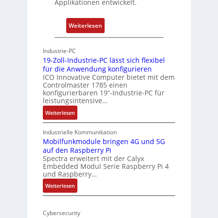
Applikationen entwickelt.
a
h
t
u
:
Weiterlesen
-
n
P
A
g
h
r
Industrie-PC
y
c
19-Zoll-Industrie-PC lässt sich flexibel
s
h
für die Anwendung konfigurieren
i
ICO Innovative Computer bietet mit dem
i
Controlmaster 1785 einen
c
t
konfigurierbaren 19“-Industrie-PC für
a
e
leistungsintensive…
l
k
:
Weiterlesen
-
t
1
A
u
9
Industrielle Kommunikation
I
r
-
Mobilfunkmodule bringen 4G und 5G
a
auf den Raspberry Pi
Z
Spectra erweitert mit der Calyx
n
o
Embedded Modul Serie Raspberry Pi 4
l
d
und Raspberry…
l
e
:
Weiterlesen
-
r
M
I
E
o
n
d
Cybersecurity
b
d