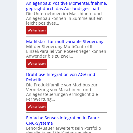
n
i
Anlagenbau: Positive Momentaufnahme,
c
e
g
c
geprägt durch das Auslandsgeschäft
k
r
e
h
Die Unternehmen im Maschinen- und
a
t
Anlagenbau können in Summe auf ein
n
f
u
i
leicht positives…
4
l
s
f
G
e
:
Weiterlesen
g
i
u
x
A
l
z
n
i
Marktstart für multivariable Steuerung
u
e
i
Mit der Steuerung MultiControl II
d
b
f
i
e
Einzel/Parallel von Rose+Krieger können
5
e
t
c
Anwender bis zu zwei…
r
G
l
r
h
u
a
:
Weiterlesen
f
a
s
n
u
M
ü
g
e
g
Drahtlose Integration von AGV und
f
a
r
s
l
b
Robotik
d
r
d
e
e
e
Die Produktfamilie von Modibus zur
e
k
i
i
m
Vernetzung von Maschinen- und
s
n
t
e
n
Anlagensteuerungen ermöglicht die
e
t
R
s
A
g
Fernwartung…
n
ä
a
t
n
a
t
:
Weiterlesen
t
s
a
w
n
e
D
i
p
r
e
g
m
Einfache Sensor-Integration in Fanuc
r
g
b
t
n
i
CNC-Systeme
i
a
t
e
f
d
m
Lenord+Bauer erweitert sein Portfolio
t
h
R
r
ü
u
M
der digitalen MiniCoder um eine