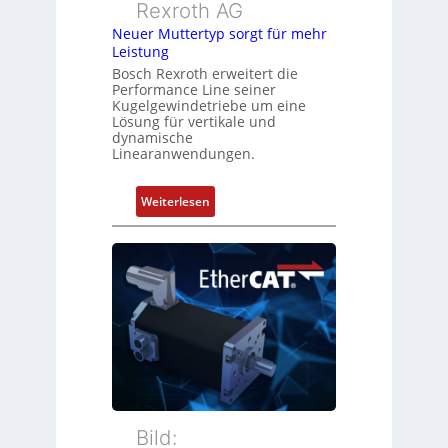
Rexroth AG
g
m
Neuer Muttertyp sorgt für mehr
u
b
Leistung
n
i
Bosch Rexroth erweitert die
d
n
Performance Line seiner
Z
i
Kugelgewindetriebe um eine
u
Lösung für vertikale und
e
dynamische
s
r
Linearanwendungen.
t
t
a
P
:
Weiterlesen
n
o
N
d
s
e
s
i
u
ü
t
e
b
i
r
e
o
M
r
n
u
w
s
t
a
m
t
c
e
e
h
s
r
Bild:
u
s