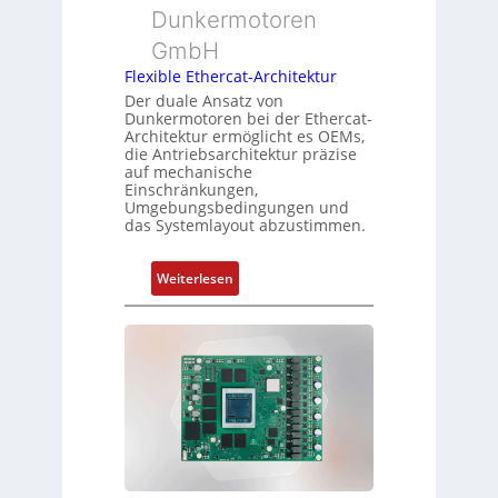
t
n
u
Dunkermotoren
y
g
n
GmbH
p
g
s
Flexible Ethercat-Architektur
u
o
Der duale Ansatz von
n
Dunkermotoren bei der Ethercat-
r
d
Architektur ermöglicht es OEMs,
g
die Antriebsarchitektur präzise
Z
t
auf mechanische
u
Einschränkungen,
f
s
Umgebungsbedingungen und
ü
das Systemlayout abzustimmen.
t
r
a
m
n
:
Weiterlesen
e
d
F
h
s
l
r
ü
e
L
b
x
e
e
i
i
r
b
s
w
l
t
a
e
u
c
E
n