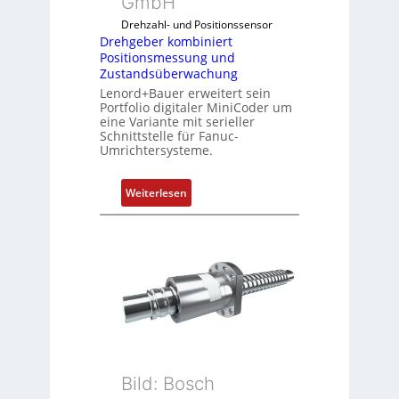
GmbH
b
i
Drehzahl- und Positionssensor
n
Drehgeber kombiniert
Positionsmessung und
i
Zustandsüberwachung
e
Lenord+Bauer erweitert sein
r
Portfolio digitaler MiniCoder um
t
eine Variante mit serieller
P
Schnittstelle für Fanuc-
Umrichtersysteme.
o
s
i
:
Weiterlesen
t
D
i
r
o
e
n
h
s
g
m
e
e
b
s
e
s
r
u
k
Bild: Bosch
n
o