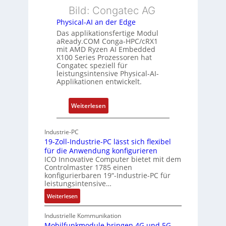
h
t
Bild: Congatec AG
g
u
h
Physical-AI an der Edge
n
e
Das applikationsfertige Modul
g
r
aReady.COM Conga-HPC/cRX1
c
mit AMD Ryzen AI Embedded
X100 Series Prozessoren hat
a
Congatec speziell für
t
leistungsintensive Physical-AI-
-
Applikationen entwickelt.
A
r
:
Weiterlesen
c
P
h
h
Industrie-PC
i
y
19-Zoll-Industrie-PC lässt sich flexibel
t
s
für die Anwendung konfigurieren
e
i
ICO Innovative Computer bietet mit dem
k
Controlmaster 1785 einen
c
konfigurierbaren 19“-Industrie-PC für
t
a
leistungsintensive…
u
l
:
Weiterlesen
r
-
1
A
9
Industrielle Kommunikation
I
-
Mobilfunkmodule bringen 4G und 5G