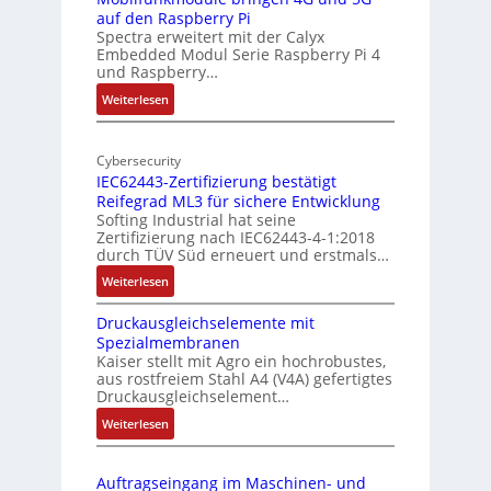
a
auf den Raspberry Pi
Z
Spectra erweitert mit der Calyx
n
o
Embedded Modul Serie Raspberry Pi 4
l
d
und Raspberry…
l
e
:
Weiterlesen
-
r
M
I
E
o
n
d
Cybersecurity
b
d
g
IEC62443-Zertifizierung bestätigt
i
u
e
Reifegrad ML3 für sichere Entwicklung
l
s
Softing Industrial hat seine
f
t
Zertifizierung nach IEC62443-4-1:2018
u
r
durch TÜV Süd erneuert und erstmals…
n
i
:
Weiterlesen
k
e
I
m
-
Druckausgleichselemente mit
E
o
P
Spezialmembranen
C
d
C
Kaiser stellt mit Agro ein hochrobustes,
6
u
l
aus rostfreiem Stahl A4 (V4A) gefertigtes
2
l
ä
Druckausgleichselement…
4
e
s
:
Weiterlesen
4
b
s
D
3
r
t
r
-
i
s
Auftragseingang im Maschinen- und
u
Z