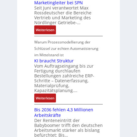
P
Marketingleiter bei SPN
s
a
d
w
e
o
Seit Juni verantwortet Max
s
t
R
i
c
Rossdeutscher die Bereiche
s
a
i
o
c
h
Vertrieb und Marketing des
i
u
o
b
k
Nördlinger Getriebe-…
n
t
l
n
o
l
i
:
i
Weiterlesen
t
i
t
u
k
N
v
S
n
i
n
-
e
e
Warum Prozessmodellierung der
y
F
k
g
G
u
M
Schlüssel zur echten Automatisierung
s
a
e
e
o
im Mittelstand ist
t
n
s
r
m
KI braucht Struktur
è
u
c
V
e
Vom Auftragseingang bis zur
m
c
h
Fertigung durchlaufen
e
n
e
C
ä
Bestellungen zahlreiche ERP-
r
t
s
N
Schritte – Datenerfassung,
f
t
a
:
C
Materialprüfung,
t
r
u
Q
Kapazitätsplanung.…
-
s
i
f
2
S
:
f
Weiterlesen
e
n
-
y
K
ü
b
a
E
s
Bis 2036 fehlen 4,3 Millionen
I
h
s
h
r
t
Arbeitskräfte
b
r
-
m
g
e
Der Renteneintritt der
r
e
u
e
Babyboomer trifft den deutschen
e
m
a
r
n
,
Arbeitsmarkt stärker als bislang
b
e
u
z
d
befürchtet: Bis…
g
n