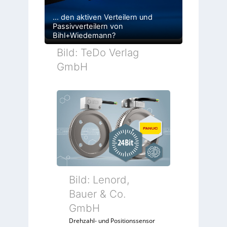
… den aktiven Verteilern und
Passivverteilern von
Bihl+Wiedemann?
Bild: TeDo Verlag
GmbH
Bild: Lenord,
Bauer & Co.
GmbH
Drehzahl- und Positionssensor