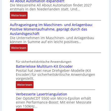
All About Automation expandiert
i
h
i
b
i
S
Die Messereihe All About Automation findet 2027
s
t
o
l
g
erstmals in den Niederlanden statt. Und…
y
2
S
n
e
t
s
0
:
Weiterlesen
t
v
S
R
t
3
A
r
o
t
e
e
Auftragseingang im Maschinen- und Anlagenbau:
6
l
u
n
e
i
m
Positive Momentaufnahme, geprägt durch das
f
l
k
A
u
f
e
Auslandsgeschäft
e
A
t
G
e
e
Die Unternehmen im Maschinen- und Anlagenbau
h
b
u
V
r
können in Summe auf ein leicht positives…
g
l
o
r
u
u
r
:
Weiterlesen
e
u
n
n
a
A
n
t
d
g
d
u
4
A
R
M
Für sicherheitskritische Anwendungen
f
,
u
o
L
Batterielose Multiturn-Kit Encoder
t
3
t
b
3
Posital hat zwei neue Drehgeber-Modelle (Kit
r
M
o
o
Encoder) für sicherheitskritische Anwendungen
f
a
i
m
t
vorgestellt.
ü
g
l
a
i
r
:
Weiterlesen
s
l
t
k
s
B
e
i
i
i
Verbesserte Lasertriangulation
a
i
o
o
Der OptoNCDT 5500 von Micro-Epsilon erhält
c
t
n
n
n
einen Performance-Boost: Mit einer Messrate
h
t
g
e
e
von 150kHz…
e
e
a
n
x