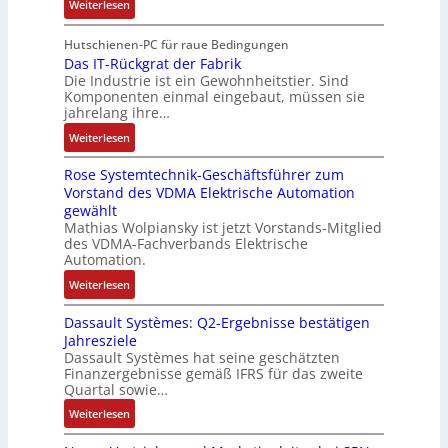
:
r
Weiterlesen
r
n
A
p
V
e
i
g
r
a
e
E
Hutschienen-PC für raue Bedingungen
e
i
b
n
r
Das IT-Rückgrat der Fabrik
n
l
m
e
d
Die Industrie ist ein Gewohnheitstier. Sind
b
t
o
M
i
i
Komponenten einmal eingebaut, müssen sie
e
w
s
a
t
e
jahrelang ihre…
s
i
e
s
s
r
:
s
Weiterlesen
c
M
c
k
t
D
e
k
u
h
r
Rose Systemtechnik-Geschäftsführer zum
a
r
l
l
i
ä
Vorstand des VDMA Elektrische Automation
s
t
u
t
n
f
gewählt
I
e
n
i
e
t
Mathias Wolpiansky ist jetzt Vorstands-Mitglied
T
L
g
t
n
e
des VDMA-Fachverbands Elektrische
-
a
u
-
Automation.
R
s
r
u
:
Weiterlesen
ü
e
n
n
R
c
r
-
d
Dassault Systèmes: Q2-Ergebnisse bestätigen
o
k
t
K
A
Jahresziele
s
g
r
i
n
Dassault Systèmes hat seine geschätzten
e
r
i
t
l
Finanzergebnisse gemäß IFRS für das zweite
S
a
a
E
Quartal sowie…
a
y
t
n
n
g
:
Weiterlesen
s
d
g
c
e
D
t
e
u
o
n