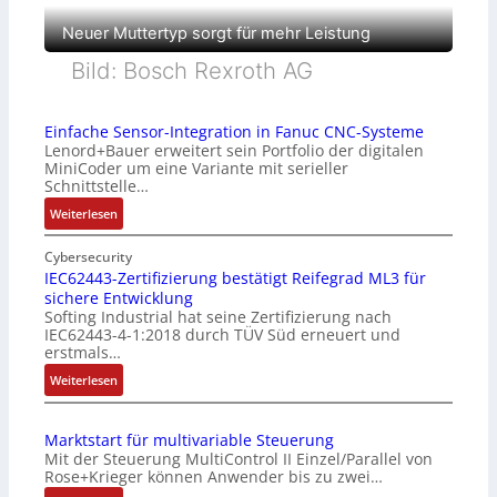
Neuer Muttertyp sorgt für mehr Leistung
Bild: Bosch Rexroth AG
Einfache Sensor-Integration in Fanuc CNC-Systeme
Lenord+Bauer erweitert sein Portfolio der digitalen
MiniCoder um eine Variante mit serieller
Schnittstelle…
:
Weiterlesen
E
i
Cybersecurity
n
IEC62443-Zertifizierung bestätigt Reifegrad ML3 für
sichere Entwicklung
f
Softing Industrial hat seine Zertifizierung nach
a
IEC62443-4-1:2018 durch TÜV Süd erneuert und
c
erstmals…
h
:
Weiterlesen
e
I
S
E
e
Marktstart für multivariable Steuerung
C
n
Mit der Steuerung MultiControl II Einzel/Parallel von
6
s
Rose+Krieger können Anwender bis zu zwei…
2
o