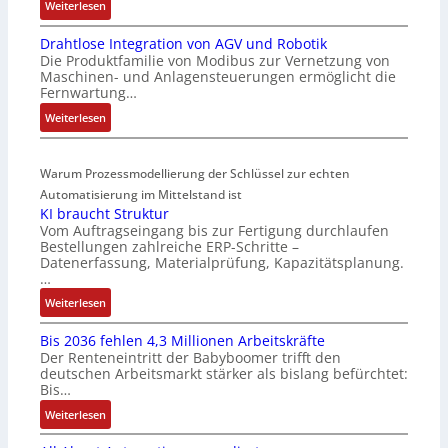
:
Weiterlesen
4
r
M
4
-
Drahtlose Integration von AGV und Robotik
a
3
I
Die Produktfamilie von Modibus zur Vernetzung von
r
-
n
Maschinen- und Anlagensteuerungen ermöglicht die
k
Z
t
Fernwartung…
t
e
e
:
Weiterlesen
s
r
g
D
t
t
r
r
a
i
a
Warum Prozessmodellierung der Schlüssel zur echten
a
r
f
t
h
Automatisierung im Mittelstand ist
t
i
i
KI braucht Struktur
t
f
z
o
Vom Auftragseingang bis zur Fertigung durchlaufen
l
ü
i
n
Bestellungen zahlreiche ERP-Schritte –
o
r
e
i
Datenerfassung, Materialprüfung, Kapazitätsplanung.
s
m
r
n
…
e
u
u
F
:
Weiterlesen
I
l
n
a
K
n
t
g
n
Bis 2036 fehlen 4,3 Millionen Arbeitskräfte
I
t
i
b
u
Der Renteneintritt der Babyboomer trifft den
b
e
v
e
c
deutschen Arbeitsmarkt stärker als bislang befürchtet:
r
g
a
Bis…
s
C
a
r
r
t
N
:
Weiterlesen
u
a
i
ä
C
B
c
t
a
t
-