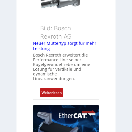
m
e
e
b
s
e
s
r
u
k
Bild: Bosch
n
o
Rexroth AG
g
m
Neuer Muttertyp sorgt für mehr
u
b
Leistung
n
i
Bosch Rexroth erweitert die
d
n
Performance Line seiner
Z
i
Kugelgewindetriebe um eine
u
Lösung für vertikale und
e
dynamische
s
r
Linearanwendungen.
t
t
a
P
:
Weiterlesen
n
o
N
d
s
e
s
i
u
ü
t
e
b
i
r
e
o
M
r