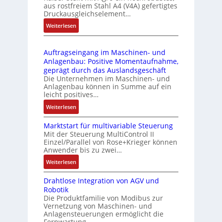
u
l
aus rostfreiem Stahl A4 (V4A) gefertigtes
2
l
ä
Druckausgleichselement…
4
e
s
:
Weiterlesen
4
b
s
D
3
r
t
r
-
i
s
Auftragseingang im Maschinen- und
u
Z
n
i
Anlagenbau: Positive Momentaufnahme,
c
e
g
c
geprägt durch das Auslandsgeschäft
k
r
e
h
Die Unternehmen im Maschinen- und
a
t
Anlagenbau können in Summe auf ein
n
f
u
i
leicht positives…
4
l
s
f
G
e
:
Weiterlesen
g
i
u
x
A
l
z
n
i
Marktstart für multivariable Steuerung
u
e
i
Mit der Steuerung MultiControl II
d
b
f
i
e
Einzel/Parallel von Rose+Krieger können
5
e
t
c
Anwender bis zu zwei…
r
G
l
r
h
u
a
:
Weiterlesen
f
a
s
n
u
M
ü
g
e
g
Drahtlose Integration von AGV und
f
a
r
s
l
b
Robotik
d
r
d
e
e
e
Die Produktfamilie von Modibus zur
e
k
i
i
m
Vernetzung von Maschinen- und
s
n
t
e
n
Anlagensteuerungen ermöglicht die
e
t
R
s
A
g
Fernwartung…