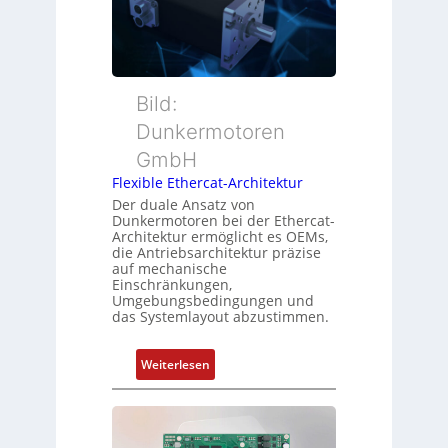
n
u
w
s
t
a
m
t
c
e
e
h
s
r
Bild:
u
s
t
n
u
Dunkermotoren
y
g
n
GmbH
p
g
s
Flexible Ethercat-Architektur
u
o
Der duale Ansatz von
n
Dunkermotoren bei der Ethercat-
r
d
Architektur ermöglicht es OEMs,
g
die Antriebsarchitektur präzise
Z
t
auf mechanische
u
Einschränkungen,
f
s
Umgebungsbedingungen und
ü
das Systemlayout abzustimmen.
t
r
a
m
n
:
Weiterlesen
e
d
F
h
s
l
r
ü
e
L
b
x