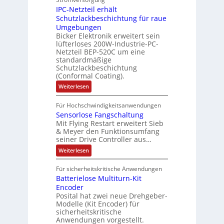
f
t
r
M
l
IPC-Netzteil erhält
f
S
a
o
e
i
e
e
Schutzlackbeschichtung für raue
P
n
m
s
l
r
k
Umgebungen
N
d
m
a
z
l
Bicker Elektronik erweitert sein
t
o
s
t
i
i
lüfterloses 200W-Industrie-PC-
d
r
g
i
u
e
o
Netzteil BEP-520C um eine
i
e
l
o
standardmäßige
l
n
s
e
s
Schutzlackbeschichtung
n
e
e
m
c
(Conformal Coating).
c
e
i
n
h
t
h
:
Weiterlesen
x
A
e
2
I
ä
p
r
0
P
A
f
Für Hochschwindigkeitsanwendungen
a
u
C
b
u
n
t
Sensorlose Fangschaltung
-
n
e
d
t
N
Mit Flying Restart erweitert Sieb
d
i
4
e
o
& Meyer den Funktionsumfang
0
i
t
t
seiner Drive Controller aus…
m
A
z
e
s
t
a
:
Weiterlesen
r
k
e
S
t
i
t
e
r
i
Für sicherheitskritische Anwendungen
l
n
ä
e
Batterielose Multiturn-Kit
o
s
f
r
o
Encoder
n
h
r
t
Posital hat zwei neue Drehgeber-
g
ä
l
e
Modelle (Kit Encoder) für
l
o
e
sicherheitskritische
t
s
w
S
Anwendungen vorgestellt.
e