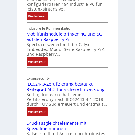
c
konfigurierbaren 19“-Industrie-PC für
t
a
leistungsintensive…
u
l
:
Weiterlesen
r
-
1
A
9
Industrielle Kommunikation
I
-
Mobilfunkmodule bringen 4G und 5G
a
auf den Raspberry Pi
Z
Spectra erweitert mit der Calyx
n
o
Embedded Modul Serie Raspberry Pi 4
l
d
und Raspberry…
l
e
:
Weiterlesen
-
r
M
I
E
o
n
d
Cybersecurity
b
d
g
IEC62443-Zertifizierung bestätigt
i
u
e
Reifegrad ML3 für sichere Entwicklung
l
s
Softing Industrial hat seine
f
t
Zertifizierung nach IEC62443-4-1:2018
u
r
durch TÜV Süd erneuert und erstmals…
n
i
:
Weiterlesen
k
e
I
m
-
Druckausgleichselemente mit
E
o
P
Spezialmembranen
C
d
C
Kaiser stellt mit Agro ein hochrobustes,
6