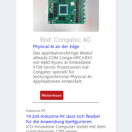
e
e
i
i
r
b
s
w
l
t
a
e
u
c
E
n
h
t
Bild: Congatec AG
g
u
h
Physical-AI an der Edge
n
e
Das applikationsfertige Modul
g
r
aReady.COM Conga-HPC/cRX1
c
mit AMD Ryzen AI Embedded
X100 Series Prozessoren hat
a
Congatec speziell für
t
leistungsintensive Physical-AI-
-
Applikationen entwickelt.
A
r
:
Weiterlesen
c
P
h
h
Industrie-PC
i
y
19-Zoll-Industrie-PC lässt sich flexibel
t
s
für die Anwendung konfigurieren
e
i
ICO Innovative Computer bietet mit dem
k
Controlmaster 1785 einen