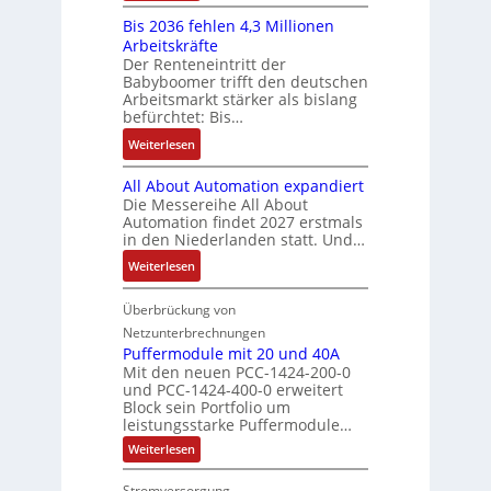
K
ü
b
a
E
s
Bis 2036 fehlen 4,3 Millionen
I
h
s
h
r
t
Arbeitskräfte
b
r
-
m
g
e
Der Renteneintritt der
r
e
u
e
Babyboomer trifft den deutschen
e
m
a
r
n
,
Arbeitsmarkt stärker als bislang
b
e
u
z
d
befürchtet: Bis…
g
n
c
u
M
e
i
:
Weiterlesen
h
m
a
p
s
B
t
V
r
r
All About Automation expandiert
s
i
S
o
k
ä
Die Messereihe All About
e
s
t
r
e
Automation findet 2027 erstmals
g
b
2
r
s
in den Niederlanden statt. Und…
t
t
e
0
u
t
i
d
:
Weiterlesen
s
3
k
a
n
u
A
t
6
t
n
g
r
l
Überbrückung von
ä
f
u
d
l
c
l
t
e
Netzunterbrechnungen
r
d
e
h
A
i
h
Puffermodule mit 20 und 40A
e
i
d
b
Mit den neuen PCC-1424-200-0
g
l
s
t
a
und PCC-1424-400-0 erweitert
o
e
e
V
Block sein Portfolio um
e
s
u
n
n
D
leistungsstarke Puffermodule…
r
A
t
J
4
M
:
b
Weiterlesen
u
A
a
,
P
A
e
s
u
h
3
u
E
Stromversorgung
i
l