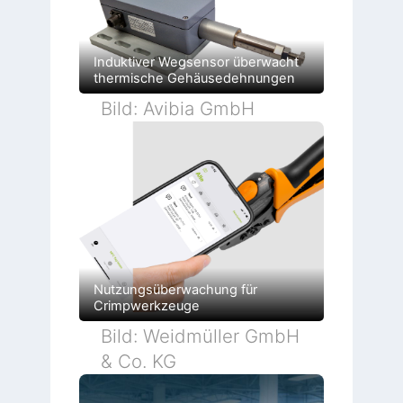
b
u
a
r
u
l
t
n
a
d
g
t
e
e
i
Induktiver Wegsensor überwacht
r
n
o
F
thermische Gehäusedehnungen
n
a
b
Bild: Avibia GmbH
r
i
k
Nutzungsüberwachung für
Crimpwerkzeuge
Bild: Weidmüller GmbH
& Co. KG