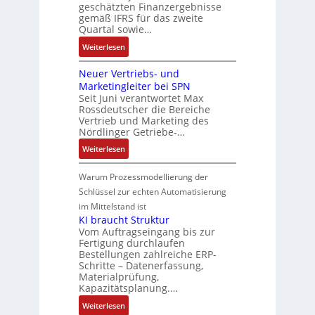
e
geschätzten Finanzergebnisse
I
n
e
y
e
n
gemäß IFRS für das zweite
n
A
r
s
r
Quartal sowie…
b
t
G
e
t
u
a
:
e
Weiterlesen
V
E
e
n
u
D
g
u
n
m
g
:
Neuer Vertriebs- und
a
r
n
t
t
P
Marketingleiter bei SPN
s
a
d
w
e
o
Seit Juni verantwortet Max
s
t
R
i
c
Rossdeutscher die Bereiche
s
a
i
o
c
h
Vertrieb und Marketing des
i
u
o
b
k
Nördlinger Getriebe-…
n
t
l
n
o
l
i
:
i
Weiterlesen
t
i
t
u
k
N
v
S
n
i
n
-
e
e
Warum Prozessmodellierung der
y
F
k
g
G
u
M
Schlüssel zur echten Automatisierung
s
a
e
e
o
im Mittelstand ist
t
n
s
r
m
KI braucht Struktur
è
u
c
V
e
Vom Auftragseingang bis zur
m
c
h
Fertigung durchlaufen
e
n
e
C
ä
Bestellungen zahlreiche ERP-
r
t
s
N
Schritte – Datenerfassung,
f
t
a
:
C
Materialprüfung,
t
r
u
Q
Kapazitätsplanung.…
-
s
i
f
2
S
:
f
Weiterlesen
e
n
-
y