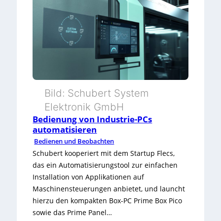
o
d
u
l
a
Bild: Schubert System
r
Elektronik GmbH
e
Bedienung von Industrie-PCs
automatisieren
r
Bedienen und Beobachten
I
Schubert kooperiert mit dem Startup Flecs,
das ein Automatisierungstool zur einfachen
n
Installation von Applikationen auf
d
Maschinensteuerungen anbietet, und launcht
hierzu den kompakten Box-PC Prime Box Pico
u
sowie das Prime Panel…