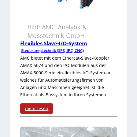
s
g
r
o
e
e
r
n
n
Bild: AMC Analytik &
u
B
Messtechnik GmbH
n
Flexibles Slave-I/O-System
a
Steuerungstechnik (SPS, IPC, CNC)
d
u
AMC bietet mit dem Ethercat-Slave-Koppler
C
r
AMAX-5074 und den I/O-Modulen aus der
AMAX-5000-Serie ein-flexibles I/O-System-an,
l
a
welches für Automatisierungsfirmen von
o
u
Anlagen und Maschinen geeignet ist, die
Ethercat als Bussystem in Ihren Systemen…
u
m
d
mehr lesen
-
:
P
F