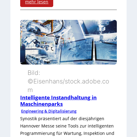
mehr lesen
u
n
:
s
g
F
t
e
r
l
i
d
e
d
-
Bild:
a
©Eisenhans/stock.adobe.co
P
t
m
a
e
Intelligente Instandhaltung in
n
Maschinenparks
n
Engineering & Digitalisierung
e
m
Synostik präsentiert auf der diesjährigen
l
Hannover Messe seine Tools zur intelligenten
i
Programmierung für Wartung, Inspektion und
-