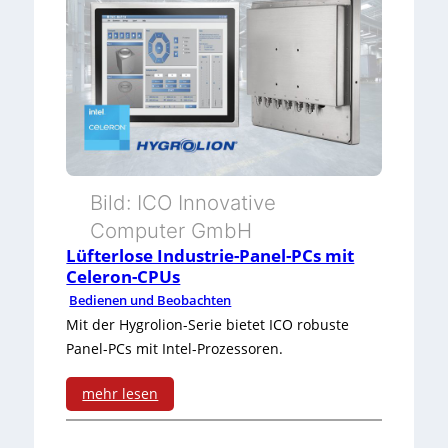
l
l
a
e
t
x
t
i
f
b
o
l
Bild: ICO Innovative
r
e
Computer GmbH
m
s
Lüfterlose Industrie-Panel-PCs mit
Celeron-CPUs
z
S
Bedienen und Beobachten
u
l
Mit der Hygrolion-Serie bietet ICO robuste
Panel-PCs mit Intel-Prozessoren.
r
a
F
v
mehr lesen
:
ü
e