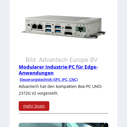
Bild: Advantech Europe BV
Modularer Industrie-PC für Edge-
Anwendungen
Steuerungstechnik (SPS, IPC, CNC)
Advantech hat den kompakten Box-PC UNO-
2372G V2 vorgestellt.
mehr lesen
:
M