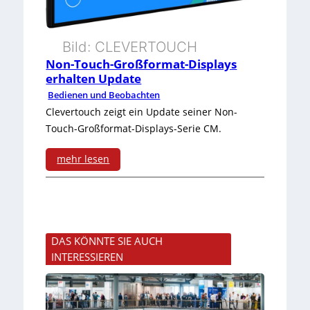
n
r
e
-
S
n
Bild: CLEVERTOUCH
C
o
Non-Touch-Großformat-Displays
t
P
erhalten Update
f
e
U
Bedienen und Beobachten
t
Clevertouch zeigt ein Update seiner Non-
I
s
Touch-Großformat-Displays-Serie CM.
w
n
a
mehr lesen
s
:
r
t
N
e
a
o
v
n
DAS KÖNNTE SIE AUCH
n
e
INTERESSIEREN
d
-
r
h
T
a