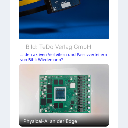
r
h
a
l
t
Bild: TeDo Verlag GmbH
e
… den aktiven Verteilern und Passivverteilern
von Bihl+Wiedemann?
n
U
p
d
a
t
e
Physical-AI an der Edge