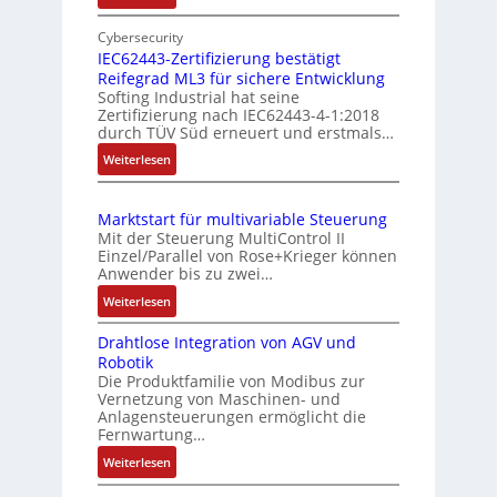
E
s
e
i
Cybersecurity
s
r
n
IEC62443-Zertifizierung bestätigt
u
k
Reifegrad ML3 für sichere Entwicklung
f
n
o
Softing Industrial hat seine
a
g
Zertifizierung nach IEC62443-4-1:2018
m
c
durch TÜV Süd erneuert und erstmals…
u
b
h
n
:
Weiterlesen
i
e
d
I
S
n
E
Z
e
i
Marktstart für multivariable Steuerung
C
n
u
e
Mit der Steuerung MultiControl II
6
s
s
r
Einzel/Parallel von Rose+Krieger können
2
o
t
Anwender bis zu zwei…
t
4
r
a
P
:
Weiterlesen
4
-
n
M
o
3
I
d
Drahtlose Integration von AGV und
a
s
-
n
Robotik
r
s
Z
i
t
Die Produktfamilie von Modibus zur
k
ü
e
e
t
Vernetzung von Maschinen- und
t
b
r
g
Anlagensteuerungen ermöglicht die
i
s
t
Fernwartung…
e
r
o
t
i
a
r
:
Weiterlesen
n
a
f
t
w
D
s
r
i