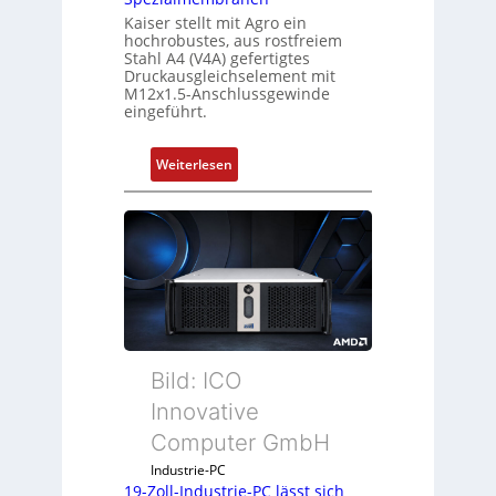
Kaiser stellt mit Agro ein
hochrobustes, aus rostfreiem
Stahl A4 (V4A) gefertigtes
Druckausgleichselement mit
M12x1.5-Anschlussgewinde
eingeführt.
:
Weiterlesen
D
r
u
c
k
a
u
s
g
Bild: ICO
l
Innovative
e
Computer GmbH
i
c
Industrie-PC
h
19-Zoll-Industrie-PC lässt sich