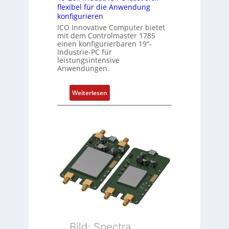
flexibel für die Anwendung
s
konfigurieren
e
ICO Innovative Computer bietet
l
mit dem Controlmaster 1785
e
einen konfigurierbaren 19“-
m
Industrie-PC für
leistungsintensive
e
Anwendungen.
n
t
:
Weiterlesen
e
1
m
9
i
-
t
Z
S
o
p
l
e
l
z
-
i
I
a
n
l
d
m
u
e
Bild: Spectra