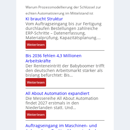
i
r
a
m
t
z
o
Warum Prozessmodellierung der Schlüssel zur
a
c
f
e
i
n
h
echten Automatisierung im Mittelstand ist
h
ü
s
e
i
KI braucht Struktur
t
u
r
s
r
n
Vom Auftragseingang bis zur Fertigung
l
m
n
u
u
durchlaufen Bestellungen zahlreiche
F
o
u
g
ERP-Schritte – Datenerfassung,
n
a
n
s
l
Materialprüfung, Kapazitätsplanung.…
g
n
g
e
t
b
u
:
Weiterlesen
I
u
i
e
c
K
n
n
v
s
Bis 2036 fehlen 4,3 Millionen
C
I
t
d
a
Arbeitskräfte
t
N
b
e
Z
r
Der Renteneintritt der Babyboomer trifft
ä
C
r
g
i
den deutschen Arbeitsmarkt stärker als
u
t
-
a
r
bislang befürchtet: Bis…
a
s
i
S
u
a
b
:
Weiterlesen
g
t
y
c
t
l
B
t
s
a
h
i
e
All About Automation expandiert
i
R
t
t
n
o
S
Die Messereihe All About Automation
s
e
e
S
d
n
findet 2027 erstmals in den
t
2
i
m
t
v
s
Niederlanden statt. Und…
e
0
f
e
r
o
ü
u
:
Weiterlesen
3
e
u
n
b
e
A
6
g
k
A
r
Auftragseingang im Maschinen- und
e
l
f
r
t
G