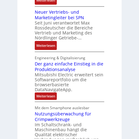
t
Weiterlesen
e
o
a
D
i
m
s
b
Neuer Vertriebs- und
a
o
t
i
r
Marketingleiter bei SPN
s
n
e
t
Seit Juni verantwortet Max
i
s
c
Rossdeutscher die Bereiche
i
k
a
h
Vertrieb und Marketing des
v
u
Nördlinger Getriebe-…
n
e
l
i
:
Weiterlesen
M
t
k
N
o
S
-
e
m
Engineering & Digitalisierung
y
G
u
Der ganz einfache Einstieg in die
e
s
e
Produktionsanalyse
e
n
t
s
Mitsubishi Electric erweitert sein
r
t
è
Softwareportfolio um die
c
V
a
m
browserbasierte
h
e
u
e
DataNavigateApp.
ä
r
f
s
:
Weiterlesen
f
t
n
D
:
t
r
e
a
Q
Mit dem Smartphone auslesbar
s
r
i
h
2
Nutzungsüberwachung für
g
f
e
m
a
-
Crimpwerkzeuge
ü
b
n
e
E
Im Schaltschrank- und
h
z
s
,
Maschinenbau hängt die
r
e
r
-
Qualität elektrischer
g
i
g
e