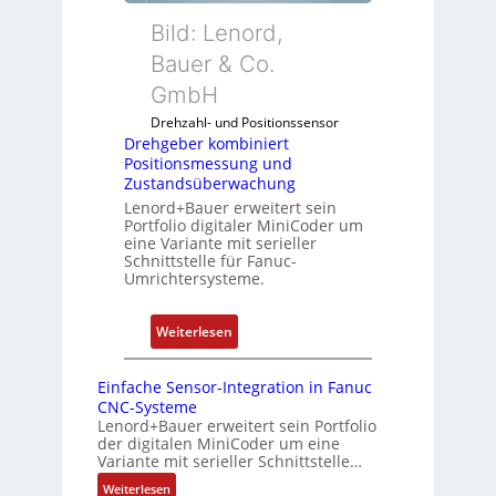
f
d
k
Bild: Lenord,
i
e
o
Bauer & Co.
g
n
m
u
R
GmbH
b
r
a
i
Drehzahl- und Positionssensor
i
s
n
Drehgeber kombiniert
e
p
Positionsmessung und
i
r
b
Zustandsüberwachung
e
e
e
Lenord+Bauer erweitert sein
r
n
Portfolio digitaler MiniCoder um
r
t
eine Variante mit serieller
r
P
Schnittstelle für Fanuc-
y
Umrichtersysteme.
o
P
s
i
i
:
Weiterlesen
t
D
i
r
Einfache Sensor-Integration in Fanuc
o
e
CNC-Systeme
n
h
Lenord+Bauer erweitert sein Portfolio
s
der digitalen MiniCoder um eine
g
Variante mit serieller Schnittstelle…
m
e
e
:
Weiterlesen
b