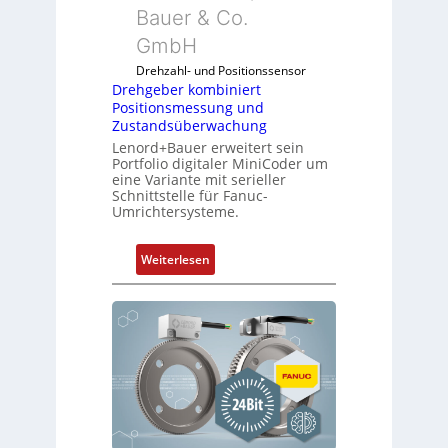
o
Bauer & Co.
b
d
e
GmbH
u
l
l
Drehzahl- und Positionssensor
f
e
Drehgeber kombiniert
ü
Positionsmessung und
b
r
Zustandsüberwachung
r
d
Lenord+Bauer erweitert sein
i
Portfolio digitaler MiniCoder um
i
n
eine Variante mit serieller
e
g
Schnittstelle für Fanuc-
A
Umrichtersysteme.
e
n
n
w
4
:
Weiterlesen
e
G
D
n
u
r
d
n
e
u
d
h
n
5
g
g
G
e
k
a
b
o
u
e
n
f
r