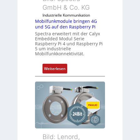
s
m
GmbH & Co. KG
t
b
r
Industrielle Kommunikation
r
Mobilfunkmodule bringen 4G
i
a
und 5G auf den Raspberry Pi
e
n
Spectra erweitert mit der Calyx
-
e
Embedded Modul Serie
P
n
Raspberry Pi 4 und Raspberry Pi
C
5 um industrielle
Mobilfunkkonnektivität.
l
ä
s
:
Weiterlesen
s
M
t
o
s
b
i
i
c
l
h
f
f
u
l
n
e
k
x
m
Bild: Lenord,
i