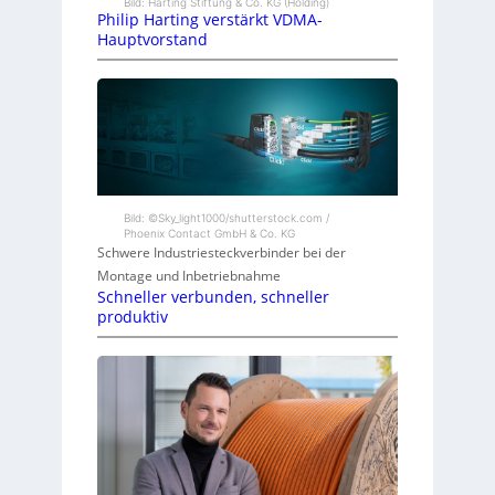
Bild: Harting Stiftung & Co. KG (Holding)
Philip Harting verstärkt VDMA-
Hauptvorstand
Bild: ©Sky_light1000/shutterstock.com /
Phoenix Contact GmbH & Co. KG
Schwere Industriesteckverbinder bei der
Montage und Inbetriebnahme
Schneller verbunden, schneller
produktiv