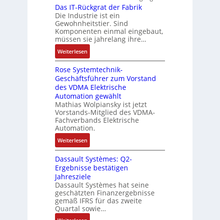
a
r
r
Das IT-Rückgrat der Fabrik
k
n
o
s
Die Industrie ist ein
t
b
r
g
s
c
Gewohnheitstier. Sind
e
ä
e
Komponenten einmal eingebaut,
h
s
f
M
müssen sie jahrelang ihre…
i
s
t
u
n
:
Weiterlesen
e
e
l
e
D
r
t
n
Rose Systemtechnik-
a
t
i
Geschäftsführer zum Vorstand
-
s
e
t
des VDMA Elektrische
u
I
L
u
Automation gewählt
n
T
a
r
Mathias Wolpiansky ist jetzt
d
-
s
n
Vorstands-Mitglied des VDMA-
A
R
e
Fachverbands Elektrische
-
n
ü
r
Automation.
K
l
c
t
i
:
Weiterlesen
a
k
r
t
R
g
g
i
Dassault Systèmes: Q2-
E
o
e
r
a
Ergebnisse bestätigen
n
s
n
a
n
Jahresziele
c
e
b
t
g
Dassault Systèmes hat seine
o
S
a
d
geschätzten Finanzergebnisse
u
d
y
u
gemäß IFRS für das zweite
e
l
e
s
Quartal sowie…
:
r
a
r
t
P
F
: