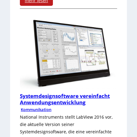
mehr lesen
:
2
1
.
T
e
c
h
n
Systemdesignsoftware vereinfacht
Anwendungsentwicklung
o
Kommunikation
l
National Instruments stellt LabView 2016 vor,
die aktuelle Version seiner
o
Systemdesignsoftware, die eine vereinfachte