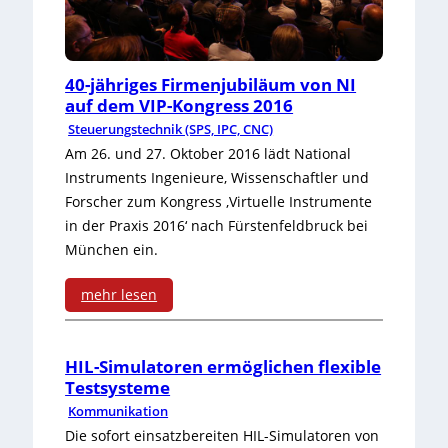
n
a
t
n
p
e
l
a
r
r
e
40-jähriges Firmenjubiläum von NI
e
s
auf dem VIP-Kongress 2016
n
Steuerungstechnik (SPS, IPC, CNC)
i
t
T
Am 26. und 27. Oktober 2016 lädt National
s
e
Instruments Ingenieure, Wissenschaftler und
e
Forscher zum Kongress ‚Virtuelle Instrumente
P
l
s
in der Praxis 2016‘ nach Fürstenfeldbruck bei
r
l
München ein.
t
o
u
v
mehr lesen
d
n
:
o
u
g
4
n
HIL-Simulatoren ermöglichen flexible
k
Testsysteme
0
H
Kommunikation
t
-
a
Die sofort einsatzbereiten HIL-Simulatoren von