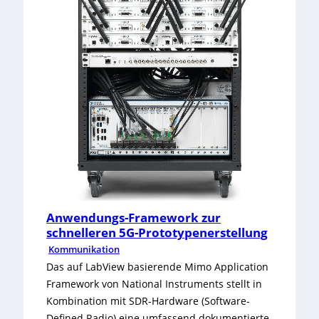
e
r
r
r
t
s
e
u
i
i
e
g
n
l
n
f
l
a
a
e
l
c
I
-
h
n
T
Anwendungs-Framework zur
t
schnelleren 5G-Prototypenerstellung
s
r
Kommunikation
A
t
a
Das auf LabView basierende Mimo Application
n
Framework von National Instruments stellt in
r
n
Kombination mit SDR-Hardware (Software-
w
u
s
Defined Radio) eine umfassend dokumentierte,