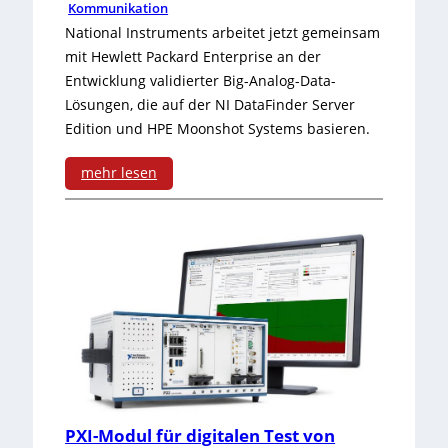
a
p
Kommunikation
g
k
x
National Instruments arbeitet jetzt gemeinsam
r
s
l
mit Hewlett Packard Enterprise an der
i
u
Entwicklung validierter Big-Analog-Data-
-
u
s
Lösungen, die auf der NI DataFinder Server
c
F
n
Edition und HPE Moonshot Systems basieren.
–
h
r
g
V
mehr lesen
s
a
:
I
v
m
V
P
o
e
a
2
l
w
l
0
l
o
i
1
e
r
d
6
R
k
i
F
z
PXI-Modul für digitalen Test von