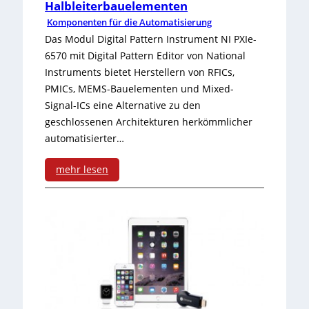
e
Halbleiterbauelementen
-
u
Komponenten für die Automatisierung
r
D
r
Das Modul Digital Pattern Instrument NI PXIe-
t
e
6570 mit Digital Pattern Editor von National
s
Instruments bietet Herstellern von RFICs,
e
s
c
PMICs, MEMS-Bauelementen und Mixed-
L
i
Signal-ICs eine Alternative zu den
h
ö
geschlossenen Architekturen herkömmlicher
g
n
automatisierter…
s
n
e
u
mehr lesen
-
l
:
n
u
l
P
g
n
e
X
e
d
r
I
n
-
e
-
f
P
n