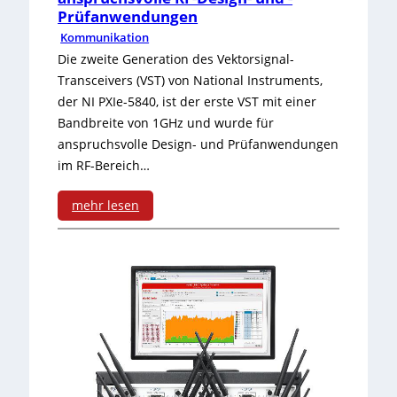
s
e
Prüfanwendungen
i
Kommunikation
r
g
Die zweite Generation des Vektorsignal-
k
Transceivers (VST) von National Instruments,
n
der NI PXIe-5840, ist der erste VST mit einer
o
s
Bandbreite von 1GHz und wurde für
n
anspruchsvolle Design- und Prüfanwendungen
o
g
im RF-Bereich…
f
r
mehr lesen
t
e
:
w
s
V
a
s
e
r
:
k
e
V
t
v
i
o