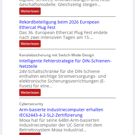
c
u
Geschäftsmodelle. Gleichzeitig steigen…
l
c
e
h
t
o
h
:
Weiterlesen
G
e
D
z
s
a
e
a
A
l
Rekordbeteiligung beim 2026 European
e
l
h
t
u
Ethercat Plug Fest
a
M
t
e
ä
t
Das 36. European Ethercat Plug Fest endete
n
c
u
u
u
s
nach zwei intensiven Tagen am 15.…
o
k
l
n
s
o
m
:
Weiterlesen
b
t
u
g
e
R
a
v
e
i
d
e
e
t
Kanalabsicherung mit Switch-Mode-Design
s
t
k
e
r
i
Intelligente Fehlerstrategie für DIN-Schienen-
o
c
ä
u
h
r
o
n
Netzteile
h
r
n
d
i
24V-Schaltschränke für die DIN-Schiene
n
i
b
n
t
u
enthalten wichtige Stromversorgungs- und
g
e
c
ä
-
n
elektronische Sicherungsvorrichtungen (E-
t
e
t
h
K
Fuses) für eine…
g
e
b
w
t
i
i
e
e
:
Weiterlesen
ä
l
g
u
t
I
n
i
i
h
n
n
E
g
Cybersecurity
n
t
l
u
g
n
n
Arm-basierte Industriecomputer erhalten
e
n
t
t
f
c
l
IEC62443-4-2-SL2-Zertifizierung
g
a
l
ü
o
b
Moxa hat für seine 64Bit-Arm-basierten
n
i
e
r
Industriecomputer der UC-Serie mit dem
d
d
g
i
e
Betriebssystem Moxa Industrial…
r
e
e
m
r
n