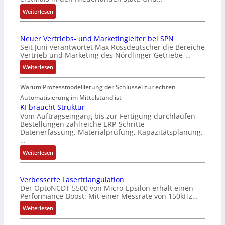
2
0
:
Weiterlesen
3
A
6
l
Neuer Vertriebs- und Marketingleiter bei SPN
f
l
Seit Juni verantwortet Max Rossdeutscher die Bereiche
e
A
Vertrieb und Marketing des Nördlinger Getriebe-…
h
b
:
Weiterlesen
l
o
N
e
u
e
Warum Prozessmodellierung der Schlüssel zur echten
n
t
u
4
A
Automatisierung im Mittelstand ist
e
,
u
KI braucht Struktur
r
Vom Auftragseingang bis zur Fertigung durchlaufen
3
t
Bestellungen zahlreiche ERP-Schritte –
V
M
o
Datenerfassung, Materialprüfung, Kapazitätsplanung.
e
i
m
…
r
l
a
:
Weiterlesen
t
l
t
K
r
i
i
I
i
o
o
Verbesserte Lasertriangulation
b
e
n
n
Der OptoNCDT 5500 von Micro-Epsilon erhält einen
r
b
e
e
Performance-Boost: Mit einer Messrate von 150kHz…
a
s
n
x
:
Weiterlesen
u
-
A
p
V
c
u
r
a