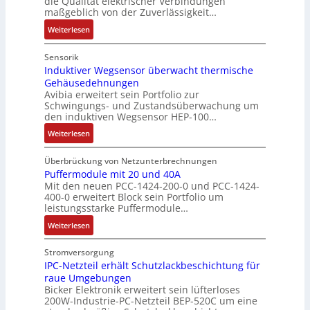
die Qualität elektrischer Verbindungen
u
c
a
t
maßgeblich von der Zuverlässigkeit…
l
h
b
i
:
Weiterlesen
t
n
r
o
N
S
i
i
n
u
Sensorik
y
k
k
t
Induktiver Wegsensor überwacht thermische
s
-
Gehäusedehnungen
z
t
G
Avibia erweitert sein Portfolio zur
u
è
e
Schwingungs- und Zustandsüberwachung um
n
m
s
den induktiven Wegsensor HEP-100…
g
e
c
:
Weiterlesen
s
s
h
I
ü
:
ä
n
b
Überbrückung von Netzunterbrechnungen
Q
f
d
Puffermodule mit 20 und 40A
e
2
t
Mit den neuen PCC-1424-200-0 und PCC-1424-
u
r
-
s
400-0 erweitert Block sein Portfolio um
k
w
E
f
leistungsstarke Puffermodule…
t
a
r
ü
:
i
Weiterlesen
c
g
h
P
v
h
e
r
u
e
Stromversorgung
u
b
e
f
r
IPC-Netzteil erhält Schutzlackbeschichtung für
n
n
r
raue Umgebungen
f
W
g
i
z
Bicker Elektronik erweitert sein lüfterloses
e
e
f
s
u
200W-Industrie-PC-Netzteil BEP-520C um eine
r
g
ü
s
m