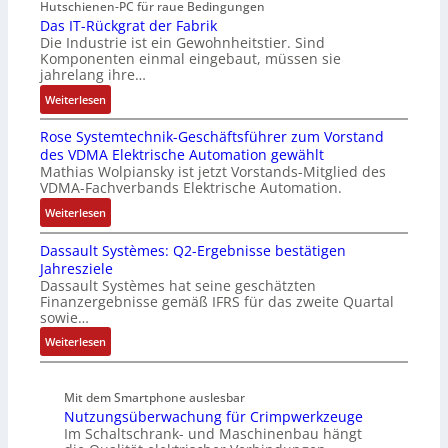
e
Hutschienen-PC für raue Bedingungen
h
n
b
n
r
Das IT-Rückgrat der Fabrik
t
d
e
d
Die Industrie ist ein Gewohnheitstier. Sind
b
S
M
i
i
Komponenten einmal eingebaut, müssen sie
e
t
a
t
e
jahrelang ihre…
s
r
r
s
r
:
s
Weiterlesen
u
k
k
t
D
e
k
e
r
Rose Systemtechnik-Geschäftsführer zum Vorstand
a
r
t
t
ä
des VDMA Elektrische Automation gewählt
s
t
u
i
f
Mathias Wolpiansky ist jetzt Vorstands-Mitglied des
I
e
r
n
t
VDMA-Fachverbands Elektrische Automation.
T
L
g
e
:
-
Weiterlesen
a
l
R
R
s
e
Dassault Systèmes: Q2-Ergebnisse bestätigen
o
ü
e
i
Jahresziele
s
c
r
t
Dassault Systèmes hat seine geschätzten
e
k
t
e
Finanzergebnisse gemäß IFRS für das zweite Quartal
S
g
r
r
sowie…
y
r
i
b
:
Weiterlesen
s
a
a
e
D
t
t
n
i
a
e
d
g
S
Mit dem Smartphone auslesbar
s
m
e
u
P
Nutzungsüberwachung für Crimpwerkzeuge
s
t
r
l
N
Im Schaltschrank- und Maschinenbau hängt
a
e
F
a