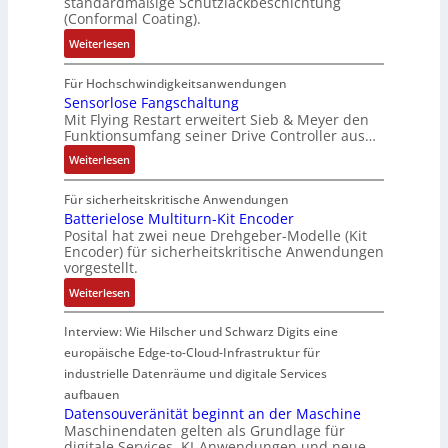
standardmäßige Schutzlackbeschichtung
m
s
r
e
(Conformal Coating).
V
o
e
C
b
o
:
Weiterlesen
d
n
r
e
r
I
u
s
i
s
s
P
Für Hochschwindigkeitsanwendungen
l
o
m
t
t
C
Sensorlose Fangschaltung
e
r
p
ä
a
Mit Flying Restart erweitert Sieb & Meyer den
-
m
ü
w
t
n
Funktionsumfang seiner Drive Controller aus…
N
i
b
e
i
d
e
:
Weiterlesen
t
e
r
g
d
t
S
2
r
k
e
e
z
e
Für sicherheitskritische Anwendungen
0
w
z
n
s
t
n
Batterielose Multiturn-Kit Encoder
u
a
e
J
V
e
Posital hat zwei neue Drehgeber-Modelle (Kit
s
n
c
u
a
D
Encoder) für sicherheitskritische Anwendungen
i
o
d
h
g
h
M
vorgestellt.
l
r
4
t
e
r
A
e
:
l
Weiterlesen
0
t
e
E
r
B
o
A
h
s
l
h
a
s
Interview: Wie Hilscher und Schwarz Digits eine
e
z
e
ä
t
e
r
europäische Edge-to-Cloud-Infrastruktur für
i
k
l
t
F
m
industrielle Datenräume und digitale Services
e
t
t
e
a
i
aufbauen
l
r
S
r
n
s
Datensouveränität beginnt an der Maschine
e
i
c
i
g
c
Maschinendaten gelten als Grundlage für
s
h
e
s
digitale Services, KI-Anwendungen und neue
h