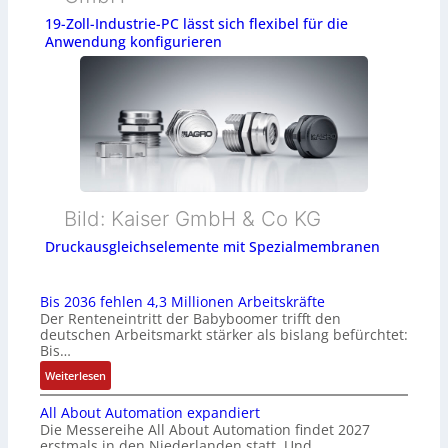
19-Zoll-Industrie-PC lässt sich flexibel für die
Anwendung konfigurieren
Bild: Kaiser GmbH & Co KG
Druckausgleichselemente mit Spezialmembranen
Bis 2036 fehlen 4,3 Millionen Arbeitskräfte
Der Renteneintritt der Babyboomer trifft den
deutschen Arbeitsmarkt stärker als bislang befürchtet:
Bis…
:
Weiterlesen
B
All About Automation expandiert
i
Die Messereihe All About Automation findet 2027
s
erstmals in den Niederlanden statt. Und…