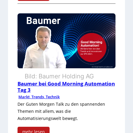
è
:
a
m
W
t
e
e
i
s
n
o
b
g
n
e
l
T
i
o
a
Bild: Baumer Holding AG
G
r
g
Baumer bei Good Morning Automation
o
b
3
Tag 3
Markt, Trends, Technik
o
e
Der Guten Morgen Talk zu den spannenden
d
i
Themen mit allem, was die
M
Automatisierungswelt bewegt.
G
o
o
mehr lesen