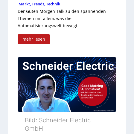
Markt, Trends, Technik
e
a
Der Guten Morgen Talk zu den spannenden
i
Themen mit allem, was die
t
Automatisierungswelt bewegt.
G
i
o
mehr lesen
o
:
o
n
B
d
T
e
M
a
c
o
g
k
r
3
h
n
o
i
Bild: Schneider Electric
f
n
GmbH
f