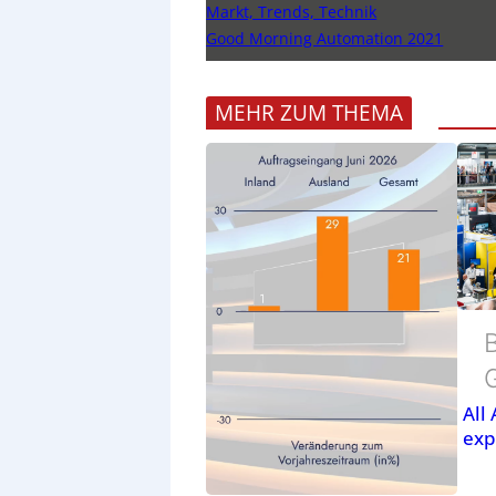
Markt, Trends, Technik
Good Morning Automation 2021
MEHR ZUM THEMA
B
All
exp