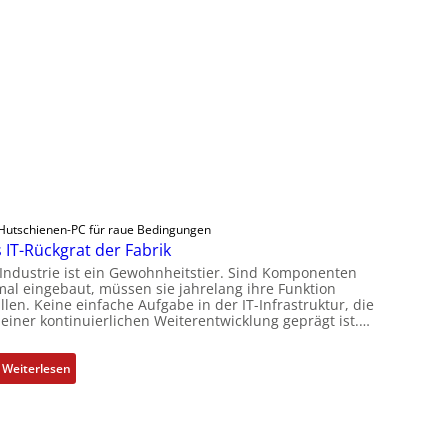
Hutschienen-PC für raue Bedingungen
 IT-Rückgrat der Fabrik
 Industrie ist ein Gewohnheitstier. Sind Komponenten
mal eingebaut, müssen sie jahrelang ihre Funktion
llen. Keine einfache Aufgabe in der IT-Infrastruktur, die
 einer kontinuierlichen Weiterentwicklung geprägt ist.…
:
Weiterlesen
D
a
s