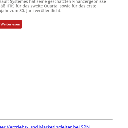
sault Systèmes hat seine geschätzten Finanzergebnisse
h
äß IFRS für das zweite Quartal sowie für das erste
jahr zum 30. Juni veröffentlicht.
n
i
k
:
Weiterlesen
-
D
G
a
e
s
s
s
c
a
h
u
ä
l
f
t
t
S
s
y
f
s
ü
t
h
è
r
m
e
e
r
s
z
:
er Vertriebs- und Marketingleiter bei SPN