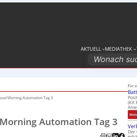
AKTUELL
MEDIATHEK
Search
Für 
Bat
Posi
ood Morning Automation Tag 3
(Kit
Anwe
Weit
Morning Automation Tag 3
Ver
Der 
erhä