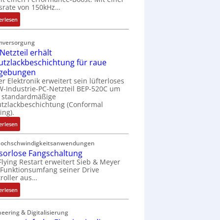
t
srate von 150kHz…
e
:
erlesen
r
V
i
e
e
mversorgung
r
l
Netzteil erhält
b
o
utzlackbeschichtung für raue
e
s
gebungen
s
e
er Elektronik erweitert sein lüfterloses
s
M
-Industrie-PC-Netzteil BEP-520C um
e
u
e standardmäßige
r
tzlackbeschichtung (Conformal
l
ing).
t
t
e
i
:
erlesen
L
t
I
a
u
P
Hochschwindigkeitsanwendungen
s
r
sorlose Fangschaltung
C
e
n
Flying Restart erweitert Sieb & Meyer
-
r
Funktionsumfang seiner Drive
-
N
roller aus…
t
K
e
r
i
t
:
erlesen
i
t
z
S
a
E
t
e
eering & Digitalisierung
n
n
e
n