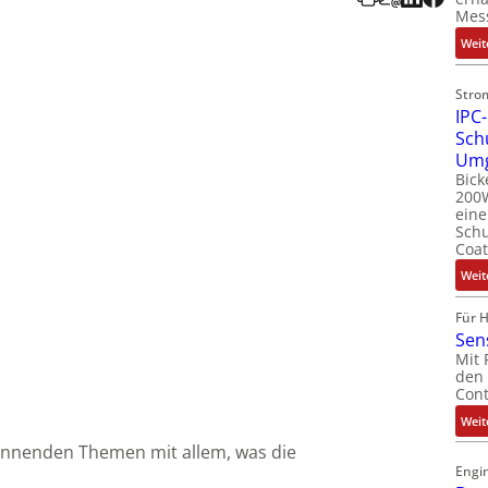
Mes
Weit
Stro
IPC-
Sch
Um
Bick
200W
ein
Schu
Coat
Weit
Für 
Sen
Mit 
den 
Cont
Weit
annenden Themen mit allem, was die
Engin