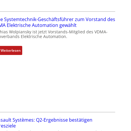
I
T
-
e Systemtechnik-Geschäftsführer zum Vorstand des
R
A Elektrische Automation gewählt
ü
hias Wolpiansky ist jetzt Vorstands-Mitglied des VDMA-
c
hverbands Elektrische Automation.
k
g
:
r
Weiterlesen
R
a
o
t
s
d
e
e
S
r
y
F
s
a
t
b
e
r
m
i
t
k
sault Systèmes: Q2-Ergebnisse bestätigen
e
resziele
c