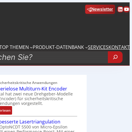
Linke
Yo
Newsletter
TOP THEMEN
PRODUKT-DATENBANK
SERVICES
KONTAKT
sicherheitskritische Anwendungen
terielose Multiturn-Kit Encoder
tal hat zwei neue Drehgeber-Modelle
 Encoder) für sicherheitskritische
ndungen vorgestellt.
:
erlesen
B
besserte Lasertriangulation
a
OptoNCDT 5500 von Micro-Epsilon
t
lt einen Performance-Boost: Mit einer