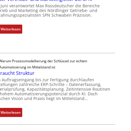
u
Q
t Juni verantwortet Max Rossdeutscher die Bereiche
m
trieb und Marketing des Nördlinger Getriebe- und
2
zahnungsspezialisten SPN Schwaben Präzision.
V
-
o
E
r
r
:
Weiterlesen
s
g
N
t
e
e
a
b
u
n
n
e
d
i
r
Warum Prozessmodellierung der Schlüssel zur echten
d
s
V
Automatisierung im Mittelstand ist
e
s
e
braucht Struktur
s
e
r
 Auftragseingang bis zur Fertigung durchlaufen
V
b
t
tellungen zahlreiche ERP-Schritte – Datenerfassung,
erialprüfung, Kapazitätsplanung. Zeitintensive Routinen
D
e
r
 hohem Automatisierungspotenzial durch KI. Doch
M
s
i
schen Vision und Praxis liegt im Mittelstand…
A
t
e
E
ä
b
:
Weiterlesen
l
t
s
K
e
i
-
I
k
g
u
b