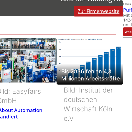
Über
Puf
Zur Firmenwebsite
Mit 
1424
um l
Weit
Bis 2036 fehlen 4,3
Millionen Arbeitskräfte
Bild: Institut der
ild: Easyfairs
deutschen
GmbH
Wirtschaft Köln
 About Automation
andiert
e.V.