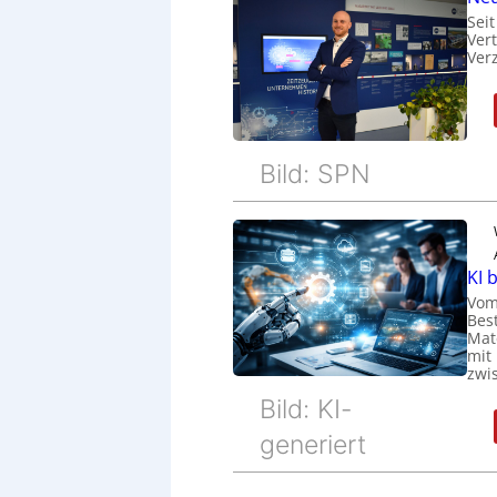
Sei
Ver
Ver
Bild: SPN
KI 
Vom
Bes
Mat
mit
zwi
Bild: KI-
generiert