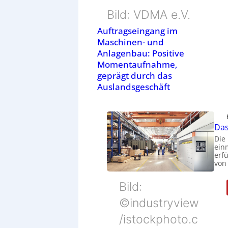
Bild: VDMA e.V.
Auftragseingang im
Maschinen- und
Anlagenbau: Positive
Momentaufnahme,
geprägt durch das
Auslandsgeschäft
Das
Die
ein
erfü
von
Bild:
©industryview
/istockphoto.c