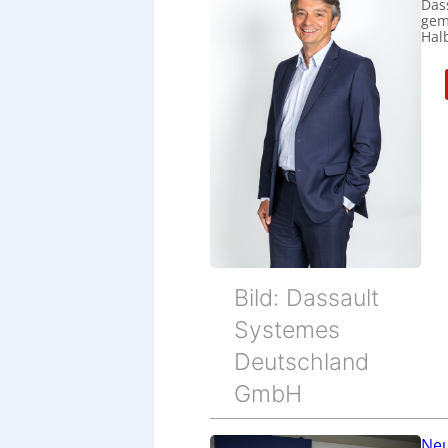
Das
gem
Halb
Bild: Dassault
Systemes
Deutschland
GmbH
Neu