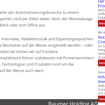
Der 
Pro
Mits
treter der Automatisierungsbranche zu einem
Soft
Dat
xperten sind per Video dabei: Nach der Messeabsage
Weit
erk oder vom Office aus.
Mit 
Nut
 Interviews, Redaktionstalk und Expertengesprächen
Cri
he Neuheiten auf der Messe vorgestellt werden – oder
Im 
häng
Dabei verzichten wir auf trockene
Ver
Zuve
hredakteure führen stattdessen mit Firmenvertretern
Weit
e, Technologien und Produkte rund um die
 auf der Messe auch wäre.
Sens
Ind
the
Avib
Sch
um 
Weit
Baumer Holding AG