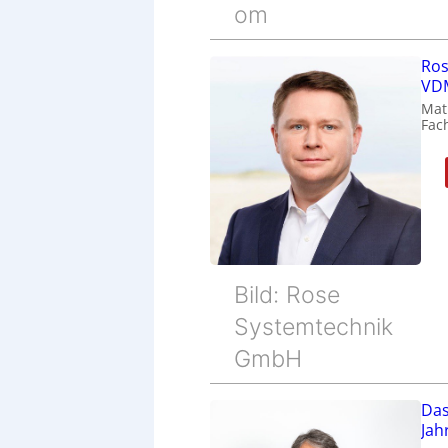
om
Ros
VDM
Mat
Fac
Bild: Rose
Systemtechnik
GmbH
Das
Jah