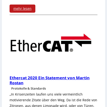
t
l
t
e
mehr lesen
o
w
:
n
g
o
A
g
r
S
e
k
i
r
i
2
f
n
0
ü
g
2
r
–
0
Ethercat 2020 Ein Statement von Martin
d
Z
Rostan
E
i
e
Protokolle & Standards
i
„In Krisenzeiten laufen uns viele vermeintlich
e
i
n
motivierende Zitate über den Weg. Da ist die Rede von
T
t
Zitronen, aus denen Limonade wird, oder von Türen,