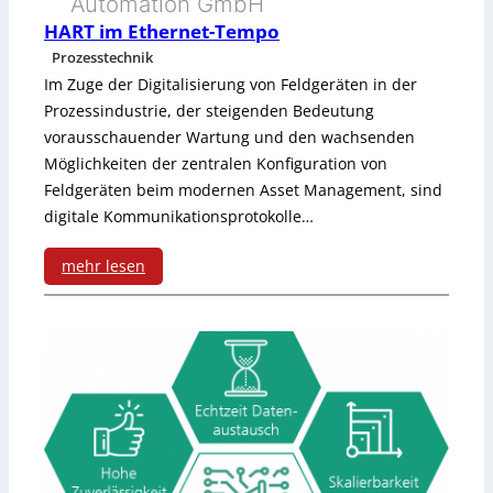
Automation GmbH
n
n
HART im Ethernet-Tempo
t
d
Prozesstechnik
v
Im Zuge der Digitalisierung von Feldgeräten in der
T
Prozessindustrie, der steigenden Bedeutung
o
S
vorausschauender Wartung und den wachsenden
n
Möglichkeiten der zentralen Konfiguration von
N
Feldgeräten beim modernen Asset Management, sind
M
s
digitale Kommunikationsprotokolle…
a
i
mehr lesen
r
n
:
t
d
H
i
E
A
n
n
R
R
a
T
o
b