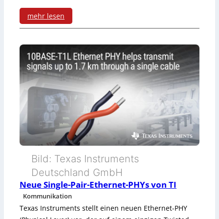
mehr lesen
:
I
O
-
L
i
n
k
Bild: Texas Instruments
-
Deutschland GmbH
Neue Single-Pair-Ethernet-PHYs von TI
R
Kommunikation
e
Texas Instruments stellt einen neuen Ethernet-PHY