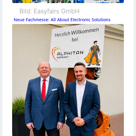
e
Bild: Easyfairs GmbH
-
Neue Fachmesse: All About Electronic Solutions
P
a
i
r
-
E
t
h
e
r