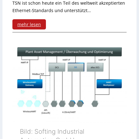
o
TSN ist schon heute ein Teil des weltweit akzeptierten
t
2
Ethernet-Standards und unterstützt…
l
i
0
mehr lesen
f
k
E
:
B
i
P
e
n
r
c
S
o
k
t
f
e
a
i
r
t
n
e
e
m
t
e
Bild: Softing Industrial
u