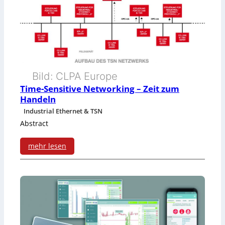
u
s
t
r
Bild: CLPA Europe
i
Time-Sensitive Networking – Zeit zum
a
Handeln
Industrial Ethernet & TSN
l
Abstract
-
mehr lesen
E
:
t
T
h
i
e
m
r