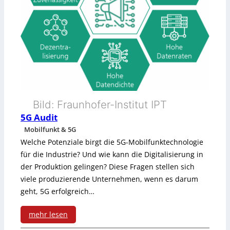
i
s
l
m
t
e
E
a
r
t
n
f
h
ü
e
r
Bild: Fraunhofer-Institut IPT
r
5G Audit
d
n
Mobilfunkt & 5G
i
Welche Potenziale birgt die 5G-Mobilfunktechnologie
e
e
für die Industrie? Und wie kann die Digitalisierung in
t
der Produktion gelingen? Diese Fragen stellen sich
I
viele produzierende Unternehmen, wenn es darum
-
n
geht, 5G erfolgreich…
T
d
mehr lesen
e
u