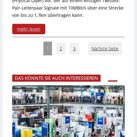
f
(Physical Layer) vor, der auf einem einzigen Twisted-
Pair-Leiterpaar Signale mit 10MBit/s über eine Strecke
e
von bis zu 1,7km übertragen kann.
r
mehr lesen
e
:
n
1
2
3
Nächste Seite
N
z
e
d
u
e
DAS KÖNNTE SIE AUCH INTERESSIEREN
e
s
S
i
i
g
n
n
g
l