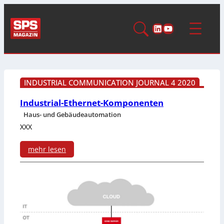
LinkedIn
YouTube
INDUSTRIAL COMMUNICATION JOURNAL 4 2020
Industrial-Ethernet-Komponenten
Haus- und Gebäudeautomation
XXX
mehr lesen
:
I
n
d