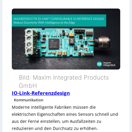
:
m
s
5
p
t
G
o
r
A
i
u
e
d
4
i
.
t
Bild: Maxim Integrated Products
0
GmbH
IO-Link-Referenzdesign
Kommunikation
Moderne intelligente Fabriken müssen die
elektrischen Eigenschaften eines Sensors schnell und
aus der Ferne einstellen, um Ausfallzeiten zu
reduzieren und den Durchsatz zu erhöhen.