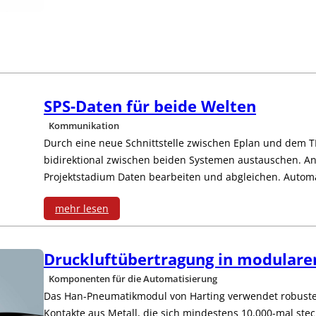
S
e
e
e
-
o
y
s
r
n
T
s
s
z
e
e
t
s
i
r
c
SPS-Daten für beide Welten
e
y
e
J
h
Kommunikation
m
s
l
Durch eine neue Schnittstelle zwischen Eplan und dem TIA
a
n
bidirektional zwischen beiden Systemen austauschen. 
z
t
t
h
i
Projektstadium Daten bearbeiten und abgleichen. Autom
u
e
4
r
k
mehr lesen
r
m
%
e
:
-
d
e
U
Druckluftübertragung in modularen
s
S
I
r
Komponenten für die Automatisierung
m
a
P
n
Das Han-Pneumatikmodul von Harting verwendet robuste,
a
s
Kontakte aus Metall, die sich mindestens 10.000-mal ste