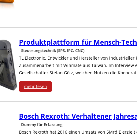
:
E
r
w
Produktplattform für Mensch-Tech
Steuerungstechnik (SPS, IPC, CNC)
e
TL Electronic, Entwickler und Hersteller von industrieller
i
Zusammenarbeit mit Winmate aus Taiwan. Im Interview e
Gesellschafter Stefan Götz, welchen Nutzen die Kooperat
t
mehr lesen
e
:
r
P
t
Bosch Rexroth: Verhaltener Jahres
r
Dummy für Erfassung
e
Bosch Rexroth hat 2016 einen Umsatz von 5Mrd.E erzielt 
o