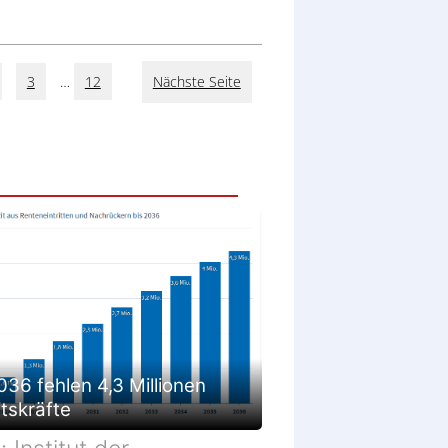
3
…
12
Nächste Seite
036 fehlen 4,3 Millionen
tskräfte