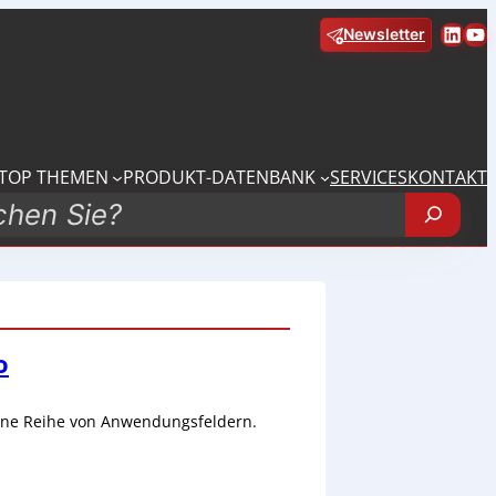
Linke
Yo
Newsletter
TOP THEMEN
PRODUKT-DATENBANK
SERVICES
KONTAKT
o
 eine Reihe von Anwendungsfeldern.