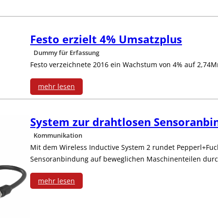
g
o
r
o
e
t
m
r
Festo erzielt 4% Umsatzplus
t
h
f
Dummy für Erfassung
-
r
:
Festo verzeichnete 2016 ein Wachstum von 4% auf 2,74M
ü
P
e
V
r
mehr lesen
o
n
:
e
M
r
System zur drahtlosen Sensoranbi
n
F
r
e
t
Kommunikation
t
e
h
n
Mit dem Wireless Inductive System 2 rundet Pepperl+Fuch
f
e
Sensoranbindung auf beweglichen Maschinenteilen durch
s
a
s
o
n
t
l
mehr lesen
c
l
:
M
o
t
h
i