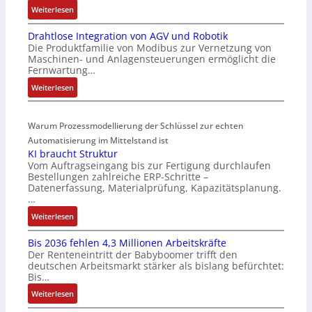
:
Weiterlesen
4
r
M
4
-
Drahtlose Integration von AGV und Robotik
a
3
I
Die Produktfamilie von Modibus zur Vernetzung von
r
-
n
Maschinen- und Anlagensteuerungen ermöglicht die
k
Z
t
Fernwartung…
t
e
e
:
Weiterlesen
s
r
g
D
t
t
r
r
a
i
a
Warum Prozessmodellierung der Schlüssel zur echten
a
r
f
t
h
Automatisierung im Mittelstand ist
t
i
i
KI braucht Struktur
t
f
z
o
Vom Auftragseingang bis zur Fertigung durchlaufen
l
ü
i
n
Bestellungen zahlreiche ERP-Schritte –
o
r
e
i
Datenerfassung, Materialprüfung, Kapazitätsplanung.
s
m
r
n
…
e
u
u
F
:
Weiterlesen
I
l
n
a
K
n
t
g
n
Bis 2036 fehlen 4,3 Millionen Arbeitskräfte
I
t
i
b
u
Der Renteneintritt der Babyboomer trifft den
b
e
v
e
c
deutschen Arbeitsmarkt stärker als bislang befürchtet:
r
g
a
Bis…
s
C
a
r
r
t
N
:
Weiterlesen
u
a
i
ä
C
B
c
t