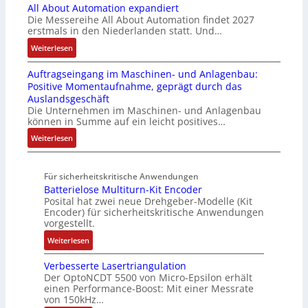
a
t
-
All About Automation expandiert
i
h
i
b
i
S
Die Messereihe All About Automation findet 2027
s
t
o
l
g
erstmals in den Niederlanden statt. Und…
y
2
S
n
e
t
s
0
:
Weiterlesen
t
v
S
R
t
3
A
r
o
t
e
e
Auftragseingang im Maschinen- und Anlagenbau:
6
l
u
n
e
i
m
Positive Momentaufnahme, geprägt durch das
f
l
k
A
u
f
e
Auslandsgeschäft
e
A
t
G
e
e
Die Unternehmen im Maschinen- und Anlagenbau
h
b
u
V
r
können in Summe auf ein leicht positives…
g
l
o
r
u
u
r
:
Weiterlesen
e
u
n
n
a
A
n
t
d
g
d
u
4
A
R
M
Für sicherheitskritische Anwendungen
f
,
u
o
L
Batterielose Multiturn-Kit Encoder
t
3
t
b
3
Posital hat zwei neue Drehgeber-Modelle (Kit
r
M
o
o
Encoder) für sicherheitskritische Anwendungen
f
a
i
m
t
vorgestellt.
ü
g
l
a
i
r
:
Weiterlesen
s
l
t
k
s
B
e
i
i
i
Verbesserte Lasertriangulation
a
i
o
o
Der OptoNCDT 5500 von Micro-Epsilon erhält
c
t
n
n
n
einen Performance-Boost: Mit einer Messrate
h
t
g
e
e
von 150kHz…
e
e
a
n