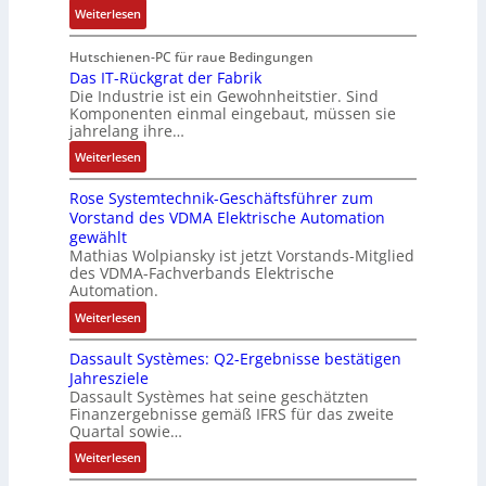
x
:
r
Weiterlesen
r
n
A
p
V
e
i
g
r
a
e
E
Hutschienen-PC für raue Bedingungen
e
i
b
n
r
Das IT-Rückgrat der Fabrik
n
l
m
e
d
Die Industrie ist ein Gewohnheitstier. Sind
b
t
o
M
i
i
Komponenten einmal eingebaut, müssen sie
e
w
s
a
t
e
jahrelang ihre…
s
i
e
s
s
r
:
s
Weiterlesen
c
M
c
k
t
D
e
k
u
h
r
Rose Systemtechnik-Geschäftsführer zum
a
r
l
l
i
ä
Vorstand des VDMA Elektrische Automation
s
t
u
t
n
f
gewählt
I
e
n
i
e
t
Mathias Wolpiansky ist jetzt Vorstands-Mitglied
T
L
g
t
n
e
des VDMA-Fachverbands Elektrische
-
a
u
-
Automation.
R
s
r
u
:
Weiterlesen
ü
e
n
n
R
c
r
-
d
Dassault Systèmes: Q2-Ergebnisse bestätigen
o
k
t
K
A
Jahresziele
s
g
r
i
n
Dassault Systèmes hat seine geschätzten
e
r
i
t
l
Finanzergebnisse gemäß IFRS für das zweite
S
a
a
E
Quartal sowie…
a
y
t
n
n
g
:
Weiterlesen
s
d
g
c
e
D
t
e