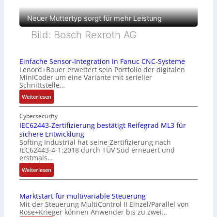
Neuer Muttertyp sorgt für mehr Leistung
Bild: Bosch Rexroth AG
Einfache Sensor-Integration in Fanuc CNC-Systeme
Lenord+Bauer erweitert sein Portfolio der digitalen
MiniCoder um eine Variante mit serieller
Schnittstelle…
:
Weiterlesen
E
i
Cybersecurity
n
IEC62443-Zertifizierung bestätigt Reifegrad ML3 für
sichere Entwicklung
f
Softing Industrial hat seine Zertifizierung nach
a
IEC62443-4-1:2018 durch TÜV Süd erneuert und
c
erstmals…
h
:
Weiterlesen
e
I
S
E
e
Marktstart für multivariable Steuerung
C
n
Mit der Steuerung MultiControl II Einzel/Parallel von
6
s
Rose+Krieger können Anwender bis zu zwei…
2
o