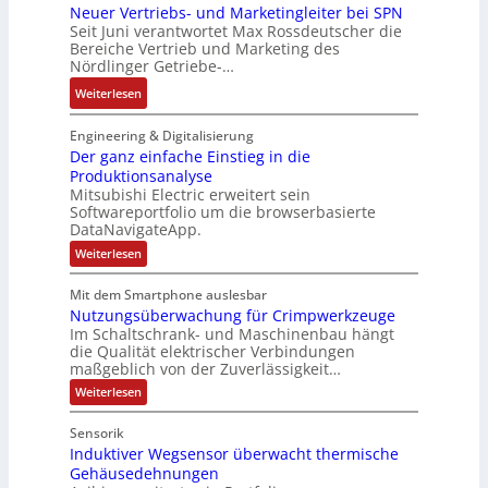
u
o
n
Neuer Vertriebs- und Marketingleiter bei SPN
a
e
r
l
d
b
Seit Juni verantwortet Max Rossdeutscher die
s
m
F
a
e
Bereiche Vertrieb und Marketing des
a
s
t
a
t
Nördlinger Getriebe-…
r
u
a
e
b
i
:
:
Weiterlesen
u
c
r
o
P
N
l
h
i
n
o
e
Engineering & Digitalisierung
t
n
k
s
u
Der ganz einfache Einstieg in die
S
i
i
Produktionsanalyse
e
y
k
Mitsubishi Electric erweitert sein
t
r
s
-
Softwareportfolio um die browserbasierte
i
V
t
G
DataNavigateApp.
v
e
è
e
:
Weiterlesen
e
r
m
s
D
M
t
e
e
c
Mit dem Smartphone auslesbar
o
r
r
s
h
Nutzungsüberwachung für Crimpwerkzeuge
g
m
i
:
ä
a
Im Schaltschrank- und Maschinenbau hängt
e
e
Q
n
f
die Qualität elektrischer Verbindungen
z
n
b
2
maßgeblich von der Zuverlässigkeit…
t
e
t
s
-
s
i
:
Weiterlesen
a
-
n
E
N
f
f
u
u
u
r
ü
Sensorik
a
t
f
n
g
h
c
Induktiver Wegsensor überwacht thermische
z
n
d
h
e
u
r
Gehäusedehnungen
e
n
a
M
b