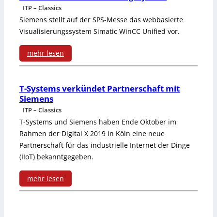
ä
ITP – Classics
M
n
Siemens stellt auf der SPS-Messe das webbasierte
I
Visualisierungssystem Simatic WinCC Unified vor.
g
s
mehr lesen
i
m
:
g
i
W
e
T-Systems verkündet Partnerschaft mit
t
Siemens
e
D
ITP – Classics
k
b
a
T-Systems und Siemens haben Ende Oktober im
a
Rahmen der Digital X 2019 in Köln eine neue
b
t
Partnerschaft für das industrielle Internet der Dinge
p
a
e
(IIoT) bekanntgegeben.
a
s
n
mehr lesen
z
i
i
:
i
e
n
T
t