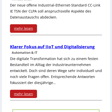
c
e
Der neue offene Industrial-Ethernet-Standard CC-Link
n
h
IE TSN der CLPA soll anspruchsvolle Aspekte des
r
d
Datenaustauschs abdecken.
u
e
mehr lesen
n
t
:
g
P
C
Klarer Fokus auf IIoT und Digitalisierung
s
a
Automation & IT
C
s
Die digitale Transformation hat sich zu einem festen
r
-
y
Bestandteil im Alltag der Industrieunternehmen
t
entwickelt. Doch sind deren Wege sehr individuell und
L
s
noch viele Fragen offen. Entsprechende Antworten
n
i
t
fokussiert der diesjährige…
e
n
e
mehr lesen
r
k
m
:
s
I
K