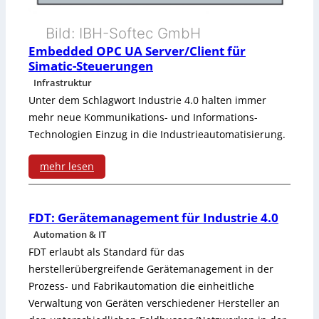
t
u
e
n
Bild: IBH-Softec GmbH
Embedded OPC UA Server/Client für
n
g
Simatic-Steuerungen
z
Infrastruktur
u
Unter dem Schlagwort Industrie 4.0 halten immer
mehr neue Kommunikations- und Informations-
r
Technologien Einzug in die Industrieautomatisierung.
l
mehr lesen
a
:
u
E
FDT: Gerätemanagement für Industrie 4.0
f
Automation & IT
m
f
FDT erlaubt als Standard für das
b
herstellerübergreifende Gerätemanagement in der
ä
Prozess- und Fabrikautomation die einheitliche
e
h
Verwaltung von Geräten verschiedener Hersteller an
d