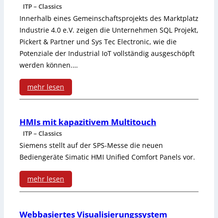
ITP – Classics
Innerhalb eines Gemeinschaftsprojekts des Marktplatz
Industrie 4.0 e.V. zeigen die Unternehmen SQL Projekt,
Pickert & Partner und Sys Tec Electronic, wie die
Potenziale der Industrial IoT vollständig ausgeschöpft
werden können.…
mehr lesen
:
D
HMIs mit kapazitivem Multitouch
ITP – Classics
u
Siemens stellt auf der SPS-Messe die neuen
r
Bediengeräte Simatic HMI Unified Comfort Panels vor.
c
mehr lesen
h
:
g
H
Webbasiertes Visualisierungssystem