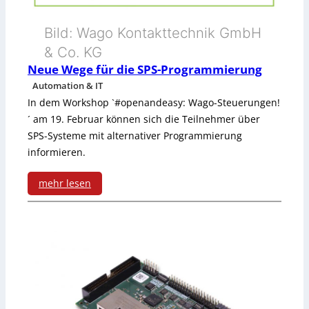
f
n
o
I
s
Bild: Wago Kontakttechnik GmbH
l
I
& Co. KG
o
Neue Wege für die SPS-Programmierung
o
g
Automation & IT
T
In dem Workshop `#openandeasy: Wago-Steuerungen!
i
´ am 19. Februar können sich die Teilnehmer über
u
e
SPS-Systeme mit alternativer Programmierung
n
informieren.
d
mehr lesen
D
:
i
N
g
e
i
u
t
e