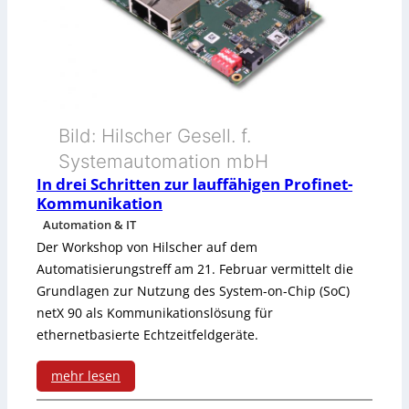
a
W
l
e
i
g
s
e
Bild: Hilscher Gesell. f.
i
f
Systemautomation mbH
e
ü
In drei Schritten zur lauffähigen Profinet-
r
Kommunikation
r
Automation & IT
u
d
Der Workshop von Hilscher auf dem
n
Automatisierungstreff am 21. Februar vermittelt die
i
Grundlagen zur Nutzung des System-on-Chip (SoC)
g
e
netX 90 als Kommunikationslösung für
ethernetbasierte Echtzeitfeldgeräte.
S
P
mehr lesen
:
S