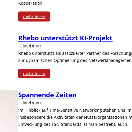
t
n
Kooperation.
r
i
s
,
mehr lesen
n
p
:
s
g
i
Rhebo unterstützt KI-Projekt
K
c
Cloud & IoT
e
o
h
Rhebo unterstützt als assoziierter Partner das Forschungs
l
zur dynamischen Optimierung des Netzwerkmanagement
o
n
p
mehr lesen
e
:
e
l
Spannende Zeiten
R
r
l
Cloud & IoT
h
a
e
Im Hinblick auf Time-Sensitive Networking stehen uns i
Insbesondere die Aktivitäten der Nutzerorganisationen 
e
t
r
Entwicklung des TSN-Standards ist man bestrebt, auch…
b