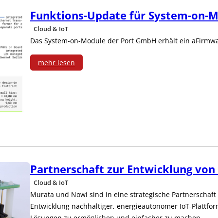
Z
t
Funktions-Update für System-on-
o
e
Cloud & IoT
K
s
i
Das System-on-Module der Port GmbH erhält ein aFirmw
I
s
t
mehr lesen
-
e
:
e
P
n
F
n
r
b
u
o
a
n
j
c
k
Partnerschaft zur Entwicklung von
e
h
t
Cloud & IoT
k
e
i
Murata und Nowi sind in eine strategische Partnerschaft 
Entwicklung nachhaltiger, energieautonomer IoT-Plattfor
t
r
o
Lösungen zu ermöglichen und einfacher zu machen.