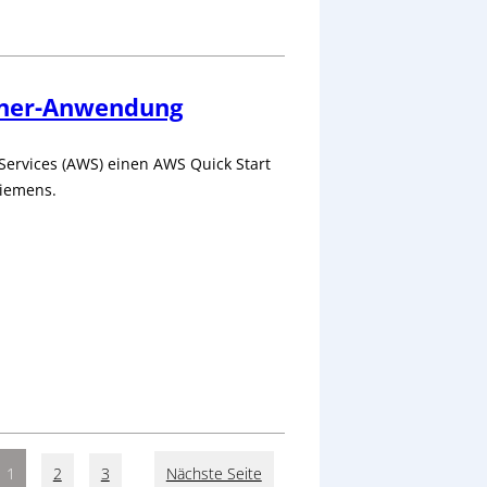
iner-Anwendung
ervices (AWS) einen AWS Quick Start
Siemens.
1
2
3
Nächste Seite