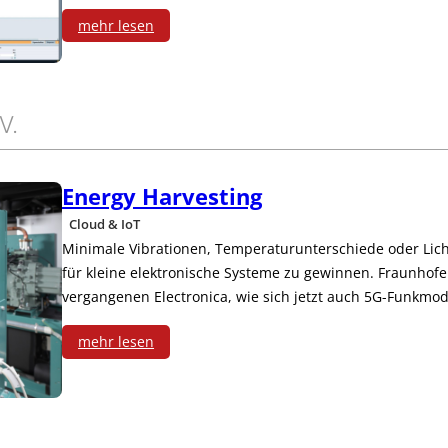
mehr lesen
:
R
V.
e
i
Energy Harvesting
b
Cloud & IoT
Minimale Vibrationen, Temperaturunterschiede oder Lic
u
für kleine elektronische Systeme zu gewinnen. Fraunhofe
n
vergangenen Electronica, wie sich jetzt auch 5G-Funkm
g
mehr lesen
:
s
E
l