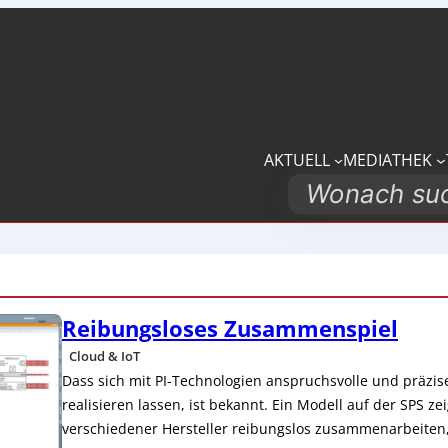
AKTUELL
MEDIATHEK
Search
Reibungsloses Zusammenspiel
Cloud & IoT
Dass sich mit PI-Technologien anspruchsvolle und präzis
realisieren lassen, ist bekannt. Ein Modell auf der SPS zei
verschiedener Hersteller reibungslos zusammenarbeiten