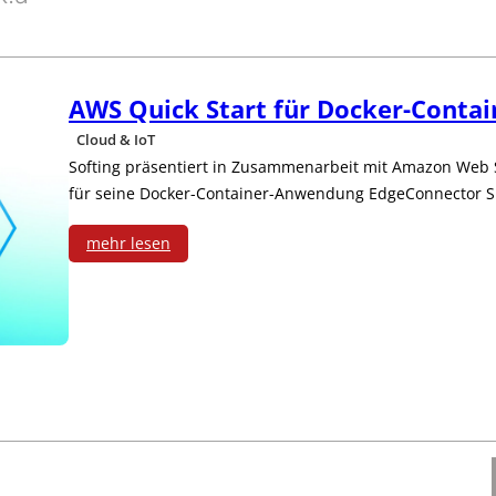
n
r
h
5
S
a
S
AWS Quick Start für Docker-Conta
y
f
Cloud & IoT
c
s
t
Softing präsentiert in Zusammenarbeit mit Amazon Web S
h
für seine Docker-Container-Anwendung EdgeConnector 
t
z
r
mehr lesen
e
u
i
:
m
r
t
A
-
E
t
W
o
n
e
S
n
t
n
Q
-
w