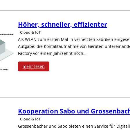
n
o
e
s
Höher, schneller, effizienter
r
e
Cloud & IoT
g
s
Als WLAN zum ersten Mal in vernetzten Fabriken eingeset
Aufgabe: die Kontaktaufnahme von Geräten untereinande
y
Z
Factory vor einem Jahrzehnt noch…
H
u
mehr lesen
a
s
:
r
a
H
v
m
ö
e
m
Kooperation Sabo und Grossenbac
h
s
e
Cloud & IoT
e
Grossenbacher und Sabo bieten einen Service für Digita