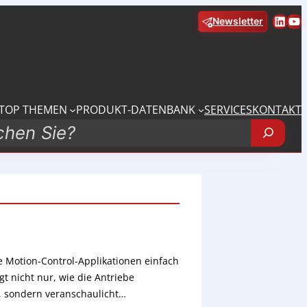
Linke
Yo
Newsletter
TOP THEMEN
PRODUKT-DATENBANK
SERVICES
KONTAKT
e Motion-Control-Applikationen einfach
gt nicht nur, wie die Antriebe
, sondern veranschaulicht…