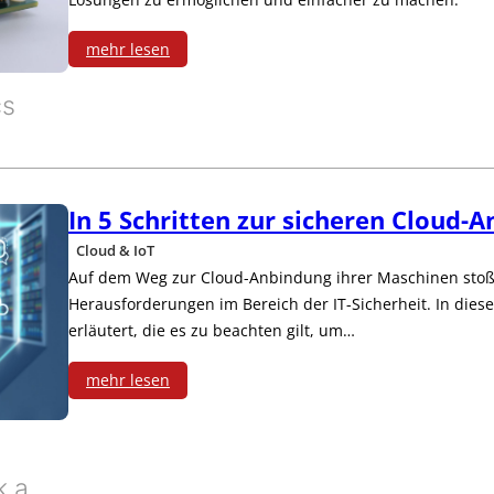
n
mehr lesen
s
:
cs
-
P
U
a
p
In 5 Schritten zur sicheren Cloud-
r
Cloud & IoT
d
t
Auf dem Weg zur Cloud-Anbindung ihrer Maschinen stoß
a
n
Herausforderungen im Bereich der IT-Sicherheit. In dies
erläutert, die es zu beachten gilt, um…
t
e
mehr lesen
e
r
:
f
s
I
ü
c
k.a