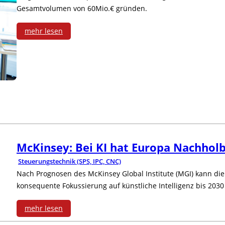
Gesamtvolumen von 60Mio.€ gründen.
h
mehr lesen
r
:
i
F
t
o
t
n
e
d
b
McKinsey: Bei KI hat Europa Nachhol
s
e
Steuerungstechnik (SPS, IPC, CNC)
f
Nach Prognosen des McKinsey Global Institute (MGI) kann die
i
konsequente Fokussierung auf künstliche Intelligenz bis 2030
ü
d
r
mehr lesen
e