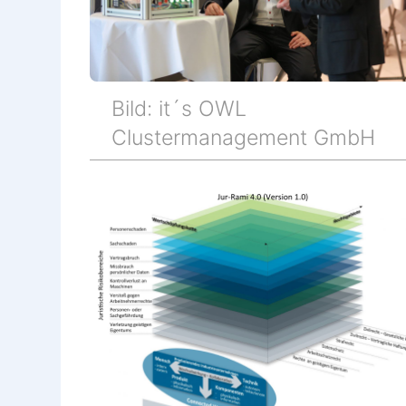
Bild: it´s OWL
Clustermanagement GmbH