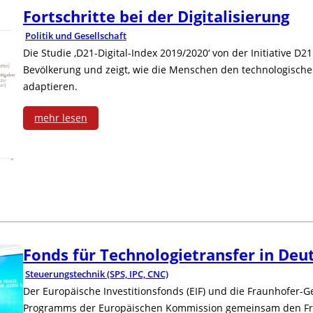
Fortschritte bei der Digitalisierung
Politik und Gesellschaft
Die Studie ‚D21-Digital-Index 2019/2020‘ von der Initiative D
Bevölkerung und zeigt, wie die Menschen den technologischen
adaptieren.
mehr lesen
:
F
o
r
Fonds für Technologietransfer in Deu
t
Steuerungstechnik (SPS, IPC, CNC)
s
Der Europäische Investitionsfonds (EIF) und die Fraunhofer-
c
Programms der Europäischen Kommission gemeinsam den Fra