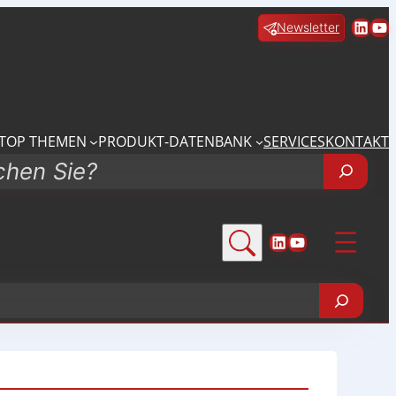
Linke
Yo
Newsletter
TOP THEMEN
PRODUKT-DATENBANK
SERVICES
KONTAKT
LinkedIn
YouTube