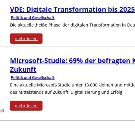
e
r
n
z
VDE: Digitale Transformation bis 202
m
l
m
M
Politik und Gesellschaft
t
i
Die aktuelle ‚heiße Phase‘ der digitalen Transformation in De
l
e
i
e
4
e
s
mehr lesen
t
P
.
:
h
A
t
r
0
Microsoft-Studie: 69% der befragten K
V
e
w
e
o
Zukunft
:
D
r
a
l
Politik und Gesellschaft
d
A
E
Eine aktuelle Microsoft-Studie unter 13.000 kleinen und mitt
R
r
s
u
des Mittelstands auf Zukunft, Digitalisierung und Erfolg.
n
:
i
d
t
k
t
mehr lesen
D
s
2
a
t
:
w
i
i
0
n
i
M
o
g