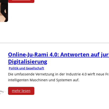
t
g
a
:
u
I
e
N
N
t
n
n
a
e
s
i
z
c
u
c
t
:
h
e
h
i
Online-Ju-Rami 4.0: Antworten auf jur
D
h
T
l
a
Digitalisierung
e
o
e
a
t
Politik und Gesellschaft
u
l
Die umfassende Vernetzung in der Industrie 4.0 wirft neue 
c
n
i
intelligenten Maschinen und Systemen auf.
t
b
h
d
v
mehr lesen
s
e
n
g
e
:
c
d
o
e
f