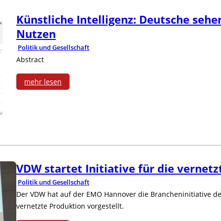
:
T
r
Künstliche Intelligenz: Deutsche sehen
M
e
Nutzen
D
c
c
Politik und Gesellschaft
i
K
Abstract
h
g
i
n
mehr lesen
i
:
n
o
t
K
s
l
a
ü
e
o
l
n
y
g
VDW startet Initiative für die vernet
i
s
:
i
Politik und Gesellschaft
s
Der VDW hat auf der EMO Hannover die Brancheninitiative d
t
B
e
vernetzte Produktion vorgestellt.
i
l
e