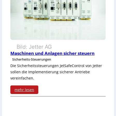
u
m
u
n
i
t
g
t
z
n
Ü
d
a
b
e
c
Bild: Jetter AG
e
r
Maschinen und Anlagen sicher steuern
h
r
g
Sicherheits-Steuerungen
d
Die Sicherheitssteuerungen JetSafeControl von Jetter
w
e
sollen die Implementierung sicherer Antriebe
e
a
s
vereinfachen.
n
c
a
mehr lesen
S
h
m
:
t
u
t
M
a
n
e