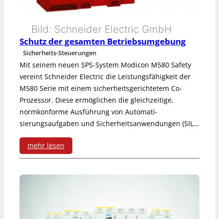
i
-
r
n
P
Bild: Schneider Electric GmbH
h
s
Schutz der gesamten Betriebsumgebung
r
e
Sicherheits-Steuerungen
t
o
i
Mit seinem neuen SPS-System Modicon M580 Safety
e
vereint Schneider Electric die Leistungsfähigkeit der
t
t
M580 Serie mit einem sicherheitsgerichtetem Co-
u
o
s
Prozessor. Diese ermöglichen die gleichzeitige,
e
k
normkonforme Ausführung von Auto­mati­
s
sierungsaufgaben und Sicherheitsanwendungen (SIL…
r
o
t
u
l
mehr lesen
e
n
:
l
u
g
S
e
e
e
c
n
r
n
h