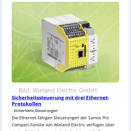
e
S
S
a
i
f
c
e
h
t
e
y
r
-
h
S
e
t
Bild: Wieland Electric GmbH
i
e
Sicherheitssteuerung mit drei Ethernet-
Protokollen
t
u
Sicherheits-Steuerungen
s
e
Die Ethernet-fähigen Steuerungen der Samos Pro
Compact-Familie von Wieland Electric verfügen über
m
r