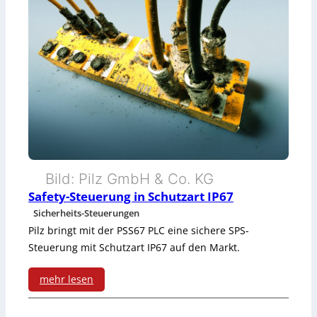
r
o
g
r
a
m
m
i
Bild: Pilz GmbH & Co. KG
Safety-Steuerung in Schutzart IP67
e
Sicherheits-Steuerungen
r
Pilz bringt mit der PSS67 PLC eine sichere SPS-
Steuerung mit Schutzart IP67 auf den Markt.
b
a
mehr lesen
r
: