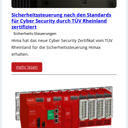
g
t
e
u
d
Sicherheitssteuerung nach den Standards
für Cyber Security durch TÜV Rheinland
r
r
zertifiziert
i
e
Sicherheits-Steuerungen
Hima hat das neue Cyber Security Zertifikat vom TÜV
e
i
Rheinland für die Sicherheitssteuerung Himax
r
E
erhalten.
b
t
mehr lesen
a
h
:
r
e
S
e
r
i
K
n
c
l
e
h
e
t
e