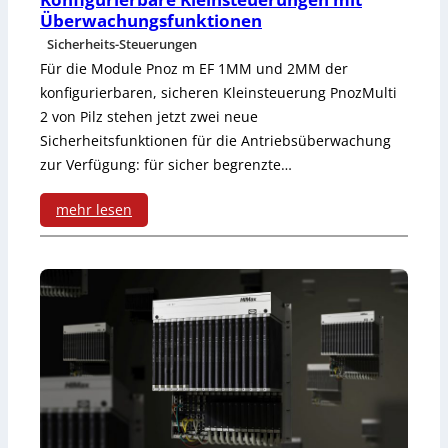
t
Überwachungsfunktionen
a
t
s
Sicherheits-Steuerungen
m
I
Für die Module Pnoz m EF 1MM und 2MM der
s
m
konfigurierbaren, sicheren Kleinsteuerung PnozMulti
P
t
2 von Pilz stehen jetzt zwei neue
i
6
Sicherheitsfunktionen für die Antriebsüberwachung
e
e
zur Verfügung: für sicher begrenzte…
7
u
r
mehr lesen
e
s
:
r
o
K
u
f
o
n
t
n
g
w
f
m
a
i
i
r