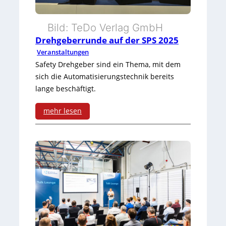
e
i
Bild: TeDo Verlag GmbH
Drehgeberrunde auf der SPS 2025
l
Veranstaltungen
b
Safety Drehgeber sind ein Thema, mit dem
sich die Automatisierungstechnik bereits
r
lange beschäftigt.
o
mehr lesen
n
:
n
D
:
r
B
e
e
h
s
g
u