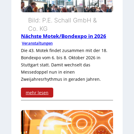
e
k
a
r
L
r
Bild: P.E. Schall GmbH &
S
o
Co. KG
k
Nächste Motek/Bondexpo in 2026
P
u
e
Veranstaltungen
S
n
r
Die 43. Motek findet zusammen mit der 18.
Bondexpo vom 6. bis 8. Oktober 2026 in
2
g
K
Stuttgart statt. Damit wechselt das
0
e
I
Messedoppel nun in einen
2
Zweijahresrhythmus in geraden Jahren.
A
-
5
l
F
mehr lesen
l
:
o
A
N
k
b
ä
u
o