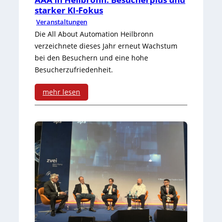
starker KI-Fokus
Veranstaltungen
Die All About Automation Heilbronn
verzeichnete dieses Jahr erneut Wachstum
bei den Besuchern und eine hohe
Besucherzufriedenheit.
mehr lesen
:
A
A
A
i
n
H