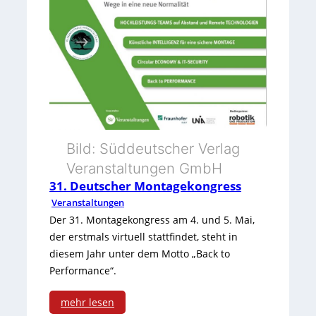
C
n
e
h
d
u
e
e
t
m
x
s
n
p
c
i
o
h
Bild: Süddeutscher Verlag
t
i
e
Veranstaltungen GmbH
z
n
31. Deutscher Montagekongress
M
2
Veranstaltungen
e
Der 31. Montagekongress am 4. und 5. Mai,
0
s
der erstmals virtuell stattfindet, steht in
2
diesem Jahr unter dem Motto „Back to
s
Performance“.
6
e
mehr lesen
s