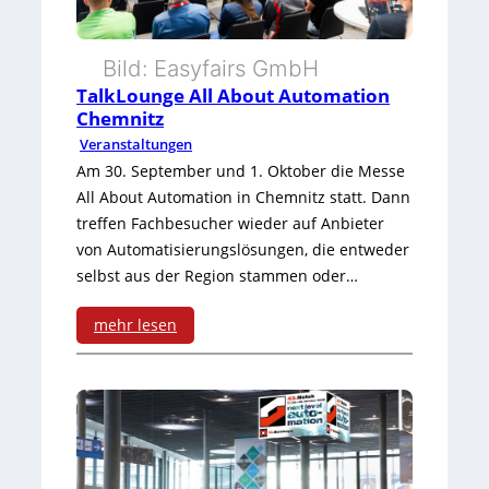
e
c
b
h
Bild: Easyfairs GmbH
e
TalkLounge All About Automation
e
Chemnitz
r
r
Veranstaltungen
r
Am 30. September und 1. Oktober die Messe
p
All About Automation in Chemnitz statt. Dann
u
l
treffen Fachbesucher wieder auf Anbieter
n
von Automatisierungslösungen, die entweder
u
selbst aus der Region stammen oder…
d
s
e
mehr lesen
u
a
:
n
u
T
d
f
a
s
d
l
t