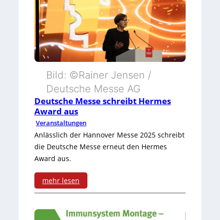
c
s
u
h
t
s
A
t
u
e
Bild: ©Rainer Jensen /
t
M
Deutsche Messe AG
o
Deutsche Messe schreibt Hermes
o
Award aus
m
t
Veranstaltungen
a
Anlässlich der Hannover Messe 2025 schreibt
e
die Deutsche Messe erneut den Hermes
t
k
Award aus.
i
/
mehr lesen
o
B
:
n
o
D