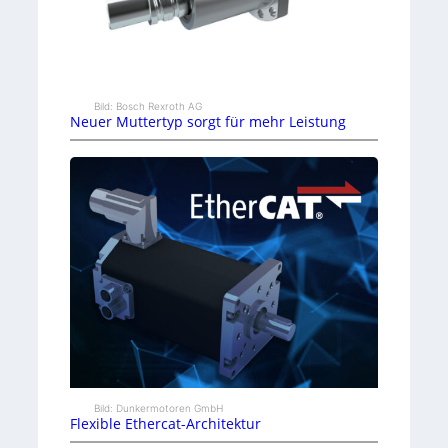
Bild: Bosch Rexroth AG
Neuer Muttertyp sorgt für mehr Leistung
Bild: Dunkermotoren GmbH
Flexible Ethercat-Architektur