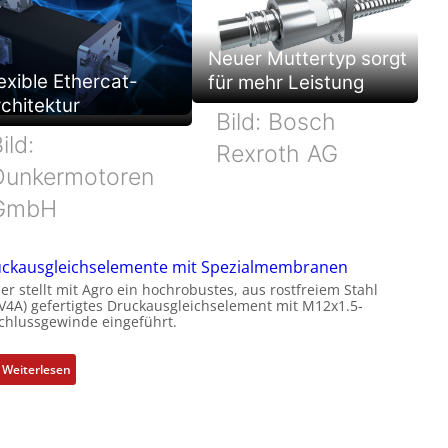
Neuer Muttertyp sorgt
exible Ethercat-
für mehr Leistung
chitektur
Bild: Bosch
ild:
Rexroth AG
Dunkermotoren
GmbH
ckausgleichselemente mit Spezialmembranen
er stellt mit Agro ein hochrobustes, aus rostfreiem Stahl
(V4A) gefertigtes Druckausgleichselement mit M12x1.5-
chlussgewinde eingeführt.
:
Weiterlesen
D
r
u