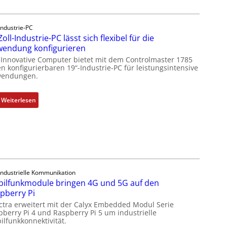
c
k
a
Industrie-PC
u
Zoll-Industrie-PC lässt sich flexibel für die
s
endung konfigurieren
g
 Innovative Computer bietet mit dem Controlmaster 1785
l
n konfigurierbaren 19“-Industrie-PC für leistungsintensive
endungen.
e
i
c
:
Weiterlesen
h
1
s
9
e
-
l
Z
e
o
m
l
Industrielle Kommunikation
e
l
ilfunkmodule bringen 4G und 5G auf den
n
-
pberry Pi
t
I
ctra erweitert mit der Calyx Embedded Modul Serie
e
n
pberry Pi 4 und Raspberry Pi 5 um industrielle
m
d
ilfunkkonnektivität.
i