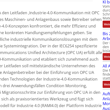
KI 
Vom 
durc
den Leitfaden ‚Industrie-4.0-Kommunikation mit OPC
Schr
Mate
des Maschinen- und Anlagenbaus sowie Betreiber sehen
Weit
e-4.0-Konzepten konfrontiert, die mehr Effizienz und
keine konkreten Handlungsempfehlungen geben. Sie
Bis 
Arb
dliche industrielle Kommunikationslösungen mit dem
Der 
 Systemintegration. Der in der IEC6254 spezifizierte
den 
bisl
munications Unified Architecture (OPC UA) erfüllt alle
Weit
.0-Kommunikation und etabliert sich zunehmend auch
r Leitfaden soll mittelständische Unternehmen des
All
Die 
 Anlagenbetreiber bei der Einführung von OPC UA
find
stat
genden Technologien der Industrie-4.0-Kommunikation
Weit
n drei Anwendungsfällen Condition Monitoring,
 Migrationsschritte zur Einführung von OPC UA in den
Auf
Anl
 sich als praxisorientiertes Werkzeug und fügt sich
Mom
dell für Industrie 4.0 (RAMI4.0) der Plattform Industrie
Aus