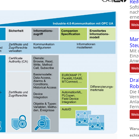
Rei
Soft
nach
erne
Weit
Mar
Ste
Mit 
Einz
Anw
Weit
Dra
Rob
Die 
Ver
Anla
Fer
Weit
Waru
echt