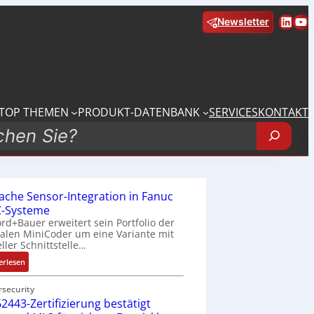
Linke
Yo
Newsletter
TOP THEMEN
PRODUKT-DATENBANK
SERVICES
KONTAKT
fache Sensor-Integration in Fanuc
-Systeme
rd+Bauer erweitert sein Portfolio der
talen MiniCoder um eine Variante mit
eller Schnittstelle…
:
erlesen
E
i
rsecurity
2443-Zertifizierung bestätigt
n