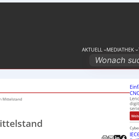
AKTUELL
MEDIATHEK
Search
Ein
CNC
Leno
n Mittelstand
digi
seri
Weit
ttelstand
Cybe
IEC6