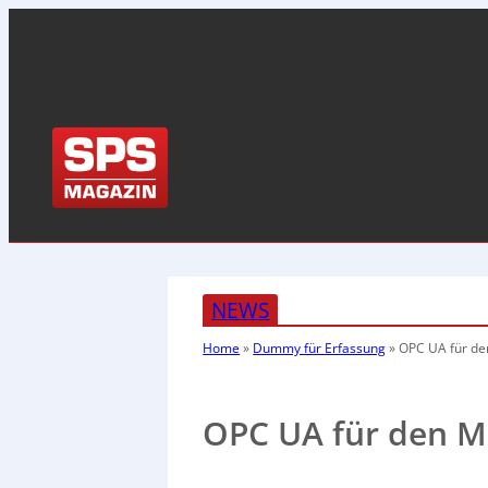
NEWS
Home
»
Dummy für Erfassung
»
OPC UA für de
OPC UA für den Mi