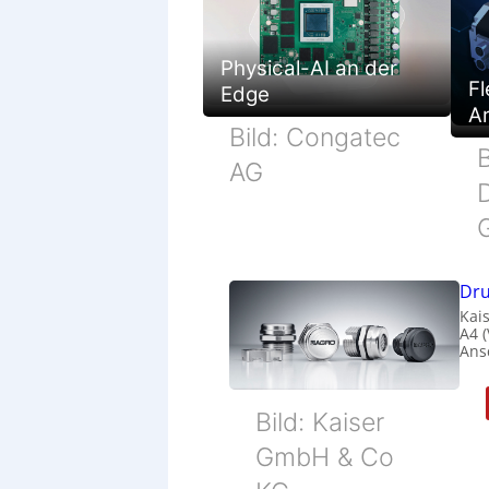
Physical-AI an der
Fl
Edge
Ar
Bild: Congatec
B
AG
Dru
Kais
A4 
Ans
Bild: Kaiser
GmbH & Co