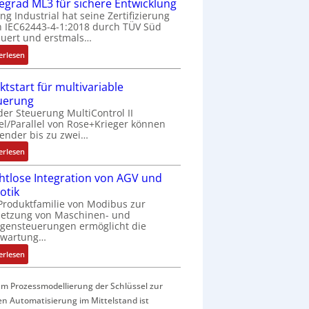
f
fegrad ML3 für sichere Entwicklung
a
ing Industrial hat seine Zertifizierung
 IEC62443-4-1:2018 durch TÜV Süd
c
uert und erstmals…
h
e
:
erlesen
S
I
e
E
ktstart für multivariable
n
C
uerung
s
6
der Steuerung MultiControl II
o
2
el/Parallel von Rose+Krieger können
r
4
ender bis zu zwei…
-
4
:
erlesen
I
3
M
n
-
htlose Integration von AGV und
a
t
Z
otik
r
e
e
Produktfamilie von Modibus zur
k
g
r
netzung von Maschinen- und
t
r
t
gensteuerungen ermöglicht die
s
nwartung…
a
i
t
t
f
:
erlesen
a
i
i
D
r
o
z
r
t
m Prozessmodellierung der Schlüssel zur
n
i
a
f
en Automatisierung im Mittelstand ist
i
e
h
ü