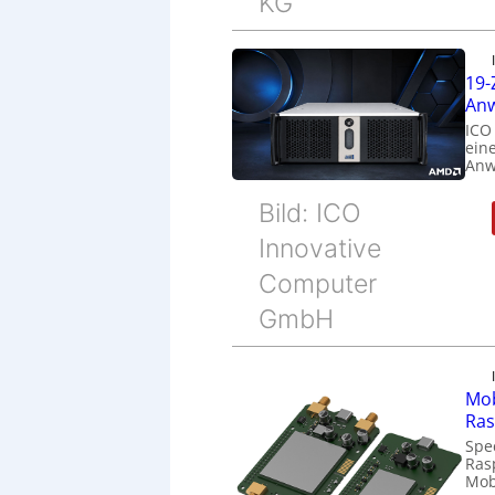
KG
19-
Anw
ICO
eine
Anw
Bild: ICO
Innovative
Computer
GmbH
Mob
Ras
Spe
Ras
Mob