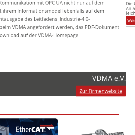
.0- Kommunikation mit OPC UA nicht nur auf dem
Die
Anl
 ihrem Informationsmodell ebenfalls auf dem
leic
ntausgabe des Leitfadens ‚Industrie-4.0-
Weit
 beim VDMA angefordert werden, das PDF-Dokument
ls Download auf der VDMA-Homepage.
VDMA e.V.
Zur Firmenwebsite