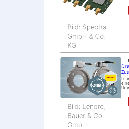
Bild: Spectra
GmbH & Co.
KG
Dre
Zu
Len
eine
Umr
Bild: Lenord,
Bauer & Co.
GmbH