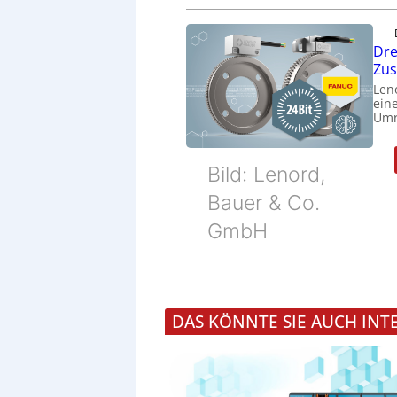
Dre
Zu
Len
eine
Umr
Bild: Lenord,
Bauer & Co.
GmbH
DAS KÖNNTE SIE AUCH INT