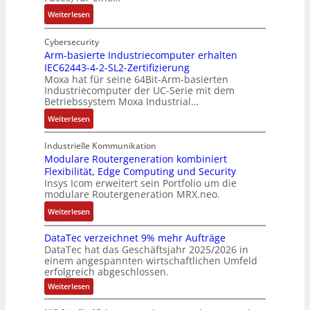
e
e
e
i
n
:
Weiterlesen
t
h
t
A
I
e
ä
ä
u
n
Cybersecurity
i
u
t
f
t
Arm-basierte Industriecomputer erhalten
l
s
b
IEC62443-4-2-SL2-Zertifizierung
w
e
i
e
e
Moxa hat für seine 64Bit-Arm-basierten
a
l
g
d
g
Industriecomputer der UC-Serie mit dem
n
l
u
e
i
Betriebssystem Moxa Industrial…
d
i
n
h
n
:
Weiterlesen
,
g
g
n
n
A
K
e
b
u
t
r
o
n
Industrielle Kommunikation
e
n
a
m
Modulare Routergeneration kombiniert
s
t
i
g
n
Flexibilität, Edge Computing und Security
-
t
e
m
e
d
Insys Icom erweitert sein Portfolio um die
b
e
F
2
n
e
modulare Routergeneration MRX.neo.
a
n
e
0
r
s
:
u
h
Weiterlesen
2
M
i
M
n
l
6
a
e
DataTec verzeichnet 9% mehr Aufträge
o
d
e
E
s
DataTec hat das Geschäftsjahr 2025/2026 in
r
d
S
r
u
c
einem angespannten wirtschaftlichen Umfeld
t
u
t
s
r
h
erfolgreich abgeschlossen.
e
l
ö
t
o
i
:
Weiterlesen
I
a
r
r
p
n
D
n
r
a
a
a
e
e