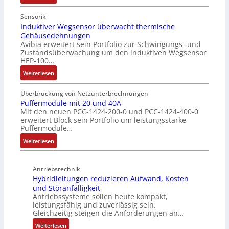
h
N
e
s
u
u
i
c
Sensorik
t
t
n
Induktiver Wegsensor überwacht thermische
h
z
Gehäusedehnungen
z
f
a
Avibia erweitert sein Portfolio zur Schwingungs- und
l
u
a
l
Zustandsüberwachung um den induktiven Wegsensor
a
n
c
t
HEP-100…
c
g
h
u
:
k
Weiterlesen
s
e
n
I
b
ü
E
g
n
e
b
Überbrückung von Netzunterbrechnungen
i
d
s
Puffermodule mit 20 und 40A
e
n
Mit den neuen PCC-1424-200-0 und PCC-1424-400-0
u
c
r
s
erweitert Block sein Portfolio um leistungsstarke
k
h
w
t
Puffermodule…
t
i
a
i
:
i
Weiterlesen
c
c
e
P
v
h
h
g
u
e
t
u
i
Antriebstechnik
f
r
u
n
n
Hybridleitungen reduzieren Aufwand, Kosten
f
W
n
g
d
und Störanfälligkeit
e
e
g
f
i
Antriebssysteme sollen heute kompakt,
r
g
f
ü
e
leistungsfähig und zuverlässig sein.
m
s
ü
r
P
Gleichzeitig steigen die Anforderungen an…
o
e
r
C
r
:
Weiterlesen
d
n
r
r
o