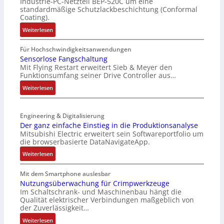
Industrie-PC-Netzteil BEP-520C um eine
e
s
standardmäßige Schutzlackbeschichtung (Conformal
M
e
Coating).
u
r
:
Weiterlesen
l
t
I
t
e
P
Für Hochschwindigkeitsanwendungen
i
L
C
Sensorlose Fangschaltung
t
a
Mit Flying Restart erweitert Sieb & Meyer den
-
u
s
Funktionsumfang seiner Drive Controller aus…
N
r
e
e
:
Weiterlesen
n
r
t
S
-
t
z
e
K
r
t
Engineering & Digitalisierung
n
i
i
e
Der ganz einfache Einstieg in die Produktionsanalyse
s
t
a
Mitsubishi Electric erweitert sein Softwareportfolio um
i
o
E
n
die browserbasierte DataNavigateApp.
l
r
n
g
e
:
l
Weiterlesen
c
u
r
D
o
o
l
h
e
s
Mit dem Smartphone auslesbar
d
a
ä
r
e
Nutzungsüberwachung für Crimpwerkzeuge
e
t
l
Im Schaltschrank- und Maschinenbau hängt die
g
F
r
i
Qualität elektrischer Verbindungen maßgeblich von
t
a
a
o
der Zuverlässigkeit…
S
n
n
n
c
:
z
Weiterlesen
g