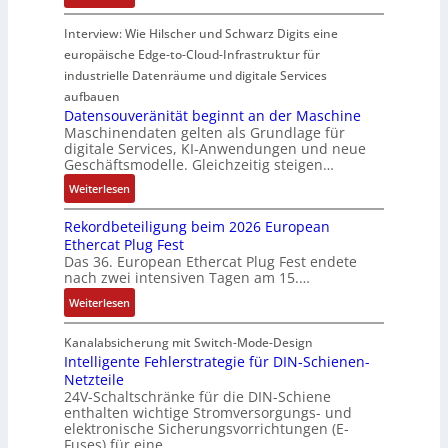
H
u
s
a
i
d
y
Interview: Wie Hilscher und Schwarz Digits eine
l
o
u
m
u
b
europäische Edge-to-Cloud-Infrastruktur für
e
r
e
p
k
r
m
ü
U
industrielle Datenräume und digitale Services
w
t
i
i
b
m
e
i
aufbauen
d
t
e
g
Datensouveränität beginnt an der Maschine
r
o
l
2
Maschinendaten gelten als Grundlage für
r
e
k
n
e
digitale Services, KI-Anwendungen und neue
0
w
b
z
s
Geschäftsmodelle. Gleichzeitig steigen…
i
u
a
u
e
a
t
n
c
:
n
Weiterlesen
u
n
u
d
h
D
g
g
a
n
Rekordbeteiligung beim 2026 European
4
t
a
e
e
l
g
Ethercat Plug Fest
0
t
t
n
y
e
Das 36. European Ethercat Plug Fest endete
A
h
e
s
nach zwei intensiven Tagen am 15.…
n
e
n
e
r
:
r
s
Weiterlesen
e
R
m
o
d
e
i
u
Kanalabsicherung mit Switch-Mode-Design
u
k
s
v
Intelligente Fehlerstrategie für DIN-Schienen-
z
Netzteile
o
c
e
i
24V-Schaltschränke für die DIN-Schiene
r
h
r
enthalten wichtige Stromversorgungs- und
e
d
e
ä
elektronische Sicherungsvorrichtungen (E-
r
b
G
n
Fuses) für eine…