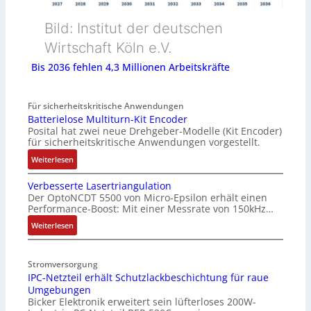
Bild: Institut der deutschen
Wirtschaft Köln e.V.
Bis 2036 fehlen 4,3 Millionen Arbeitskräfte
Für sicherheitskritische Anwendungen
Batterielose Multiturn-Kit Encoder
Posital hat zwei neue Drehgeber-Modelle (Kit Encoder)
für sicherheitskritische Anwendungen vorgestellt.
:
Weiterlesen
B
Verbesserte Lasertriangulation
a
Der OptoNCDT 5500 von Micro-Epsilon erhält einen
t
Performance-Boost: Mit einer Messrate von 150kHz…
t
e
:
Weiterlesen
r
V
i
e
Stromversorgung
e
r
IPC-Netzteil erhält Schutzlackbeschichtung für raue
l
b
Umgebungen
o
e
Bicker Elektronik erweitert sein lüfterloses 200W-
s
s