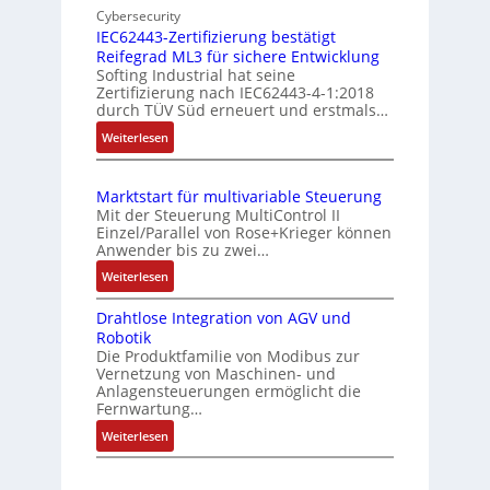
e
m
i
Cybersecurity
r
e
n
IEC62443-Zertifizierung bestätigt
k
s
Reifegrad ML3 für sichere Entwicklung
f
o
Softing Industrial hat seine
s
a
Zertifizierung nach IEC62443-4-1:2018
m
c
u
durch TÜV Süd erneuert und erstmals…
b
h
n
:
Weiterlesen
i
e
g
I
S
n
u
E
e
i
n
Marktstart für multivariable Steuerung
C
n
e
Mit der Steuerung MultiControl II
d
6
s
r
Einzel/Parallel von Rose+Krieger können
Z
2
o
Anwender bis zu zwei…
t
u
4
r
P
:
Weiterlesen
4
s
-
M
o
3
I
t
Drahtlose Integration von AGV und
a
s
-
n
a
Robotik
r
Z
i
t
n
Die Produktfamilie von Modibus zur
k
e
e
t
Vernetzung von Maschinen- und
d
t
r
g
Anlagensteuerungen ermöglicht die
i
s
s
t
Fernwartung…
r
o
ü
t
i
a
:
Weiterlesen
n
a
b
f
t
D
s
r
e
i
i
r
m
t
r
z