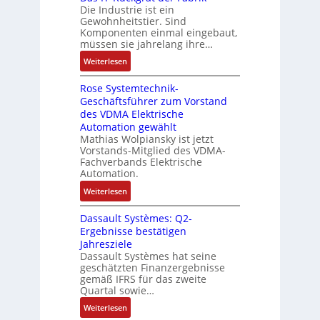
s
Die Industrie ist ein
t
b
r
g
s
c
Gewohnheitstier. Sind
e
ä
e
Komponenten einmal eingebaut,
h
s
f
M
müssen sie jahrelang ihre…
i
s
t
u
n
:
Weiterlesen
e
e
l
e
D
r
t
n
Rose Systemtechnik-
a
t
i
Geschäftsführer zum Vorstand
-
s
e
t
des VDMA Elektrische
u
I
L
u
Automation gewählt
n
T
a
r
Mathias Wolpiansky ist jetzt
d
-
s
n
Vorstands-Mitglied des VDMA-
A
R
e
Fachverbands Elektrische
-
n
ü
r
Automation.
K
l
c
t
i
:
Weiterlesen
a
k
r
t
R
g
g
i
Dassault Systèmes: Q2-
E
o
e
r
a
Ergebnisse bestätigen
n
s
n
a
n
Jahresziele
c
e
b
t
g
Dassault Systèmes hat seine
o
S
a
d
geschätzten Finanzergebnisse
u
d
y
u
gemäß IFRS für das zweite
e
l
e
s
Quartal sowie…
:
r
a
r
t
P
F
:
t
Weiterlesen
e
o
a