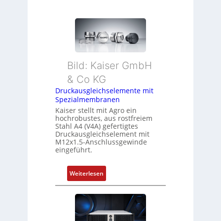
Bild: Kaiser GmbH
& Co KG
Druckausgleichselemente mit
Spezialmembranen
Kaiser stellt mit Agro ein
hochrobustes, aus rostfreiem
Stahl A4 (V4A) gefertigtes
Druckausgleichselement mit
M12x1.5-Anschlussgewinde
eingeführt.
:
Weiterlesen
D
r
u
c