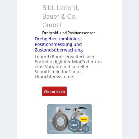
u
i
Bild: Lenord,
n
c
k
Bauer & Co.
h
m
f
GmbH
o
l
Drehzahl- und Positionssensor
d
e
Drehgeber kombiniert
u
x
Positionsmessung und
l
i
Zustandsüberwachung
e
b
Lenord+Bauer erweitert sein
b
e
Portfolio digitaler MiniCoder um
eine Variante mit serieller
r
l
Schnittstelle für Fanuc-
i
f
Umrichtersysteme.
n
ü
g
r
:
Weiterlesen
e
d
D
n
i
r
4
e
e
G
A
h
u
n
g
n
w
e
d
e
b
5