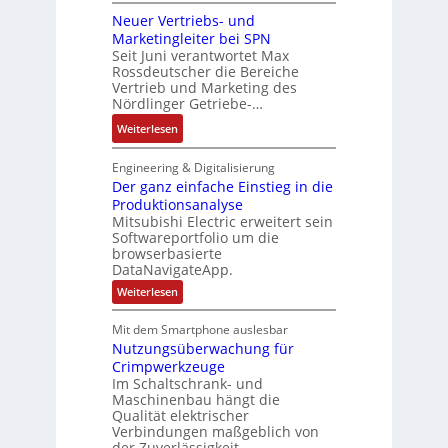
D
i
m
s
b
Neuer Vertriebs- und
a
o
t
i
r
Marketingleiter bei SPN
s
n
e
t
Seit Juni verantwortet Max
i
s
c
Rossdeutscher die Bereiche
i
k
a
h
Vertrieb und Marketing des
v
u
Nördlinger Getriebe-…
n
e
l
i
:
Weiterlesen
M
t
k
N
o
S
-
e
m
Engineering & Digitalisierung
y
G
u
Der ganz einfache Einstieg in die
e
s
e
Produktionsanalyse
e
n
t
s
Mitsubishi Electric erweitert sein
r
t
è
Softwareportfolio um die
c
V
a
m
browserbasierte
h
e
u
e
DataNavigateApp.
ä
r
f
s
:
Weiterlesen
f
t
n
D
:
t
r
e
a
Q
Mit dem Smartphone auslesbar
s
r
i
h
2
Nutzungsüberwachung für
g
f
e
m
a
-
Crimpwerkzeuge
ü
b
n
e
E
Im Schaltschrank- und
h
z
s
,
Maschinenbau hängt die
r
e
r
-
Qualität elektrischer
g
i
g
e
Verbindungen maßgeblich von
n
u
e
e
f
der Zuverlässigkeit…
r