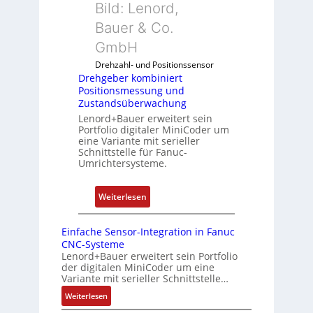
n
Bild: Lenord,
e
G
d
r
Bauer & Co.
a
u
k
u
GmbH
n
o
f
g
Drehzahl- und Positionssensor
m
d
k
Drehgeber kombiniert
b
e
o
Positionsmessung und
i
n
Zustandsüberwachung
n
n
R
Lenord+Bauer erweitert sein
f
i
Portfolio digitaler MiniCoder um
a
i
eine Variante mit serieller
e
s
g
Schnittstelle für Fanuc-
r
p
Umrichtersysteme.
u
t
b
r
P
e
i
:
Weiterlesen
o
r
e
D
s
r
r
r
i
Einfache Sensor-Integration in Fanuc
y
e
e
CNC-Systeme
t
P
n
h
Lenord+Bauer erweitert sein Portfolio
i
i
der digitalen MiniCoder um eine
g
o
Variante mit serieller Schnittstelle…
e
n
:
Weiterlesen
b
s
E