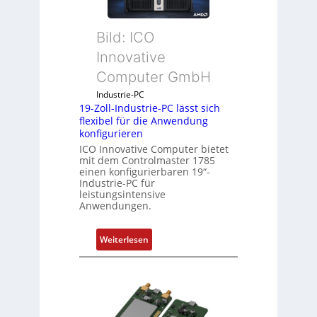
k
a
Bild: ICO
u
s
Innovative
g
Computer GmbH
l
e
Industrie-PC
19-Zoll-Industrie-PC lässt sich
i
flexibel für die Anwendung
c
konfigurieren
h
ICO Innovative Computer bietet
s
mit dem Controlmaster 1785
e
einen konfigurierbaren 19“-
Industrie-PC für
l
leistungsintensive
e
Anwendungen.
m
e
:
Weiterlesen
n
1
t
9
e
-
m
Z
i
o