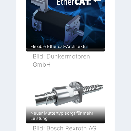
Flexible Ethercat-Architektur
Bild: Dunkermotoren
GmbH
Neuer Muttertyp sorgt für mehr
Leistung
Bild: Bosch Rexroth AG