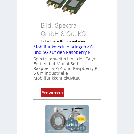
t
l
S
l
p
-
e
I
Bild: Spectra
z
n
i
GmbH & Co. KG
d
a
Industrielle Kommunikation
u
l
Mobilfunkmodule bringen 4G
s
m
und 5G auf den Raspberry Pi
t
e
Spectra erweitert mit der Calyx
r
m
Embedded Modul Serie
i
Raspberry Pi 4 und Raspberry Pi
b
5 um industrielle
e
r
Mobilfunkkonnektivität.
-
a
P
n
:
Weiterlesen
C
e
M
l
n
o
ä
b
s
i
s
l
t
f
s