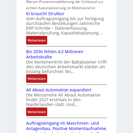
o
Warum Prozessmodellierung der Schlüssel zur
a
f
e
i
w
n
h
echten Automatisierung im Mittelstand ist
ü
s
e
i
a
KI braucht Struktur
t
r
s
r
n
Vom Auftragseingang bis zur Fertigung
c
l
m
u
u
durchlaufen Bestellungen zahlreiche
F
o
h
u
ERP-Schritte – Datenerfassung,
n
a
n
s
u
l
Materialprüfung, Kapazitätsplanung.…
g
n
g
e
n
t
b
u
:
Weiterlesen
I
u
i
g
e
c
K
n
n
v
s
Bis 2036 fehlen 4,3 Millionen
C
I
t
d
a
Arbeitskräfte
t
N
b
e
Z
r
Der Renteneintritt der Babyboomer trifft
ä
C
r
g
i
den deutschen Arbeitsmarkt stärker als
u
t
-
a
r
bislang befürchtet: Bis…
a
s
i
S
u
a
b
:
Weiterlesen
g
t
y
c
t
l
B
t
s
a
h
i
e
All About Automation expandiert
i
R
t
t
n
o
S
Die Messereihe All About Automation
s
e
e
S
d
n
findet 2027 erstmals in den
t
2
i
m
t
v
s
Niederlanden statt. Und…
e
0
f
e
r
o
ü
u
:
Weiterlesen
3
e
u
n
b
e
A
6
g
k
A
r
Auftragseingang im Maschinen- und
e
l
f
r
t
G
Anlagenbau: Positive Momentaufnahme,
u
l
r
e
a
u
V