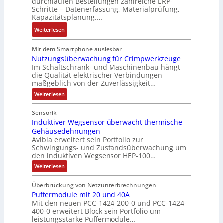
i
durchlaufen Bestellungen zahlreiche ERP-
V
t
G
Schritte – Datenerfassung, Materialprüfung,
t
e
è
e
Kapazitätsplanung.…
i
r
m
s
v
:
Weiterlesen
t
e
c
e
K
r
s
h
M
I
i
Mit dem Smartphone auslesbar
:
ä
o
b
Nutzungsüberwachung für Crimpwerkzeuge
e
Q
f
Im Schaltschrank- und Maschinenbau hängt
m
r
b
2
t
die Qualität elektrischer Verbindungen
e
a
s
-
s
maßgeblich von der Zuverlässigkeit…
n
u
-
E
f
:
Weiterlesen
t
c
u
r
ü
N
a
h
n
g
u
h
Sensorik
u
t
t
d
e
r
Induktiver Wegsensor überwacht thermische
z
f
S
M
b
e
u
Gehäusedehnungen
n
t
a
n
n
r
Avibia erweitert sein Portfolio zur
a
g
r
r
i
z
Schwingungs- und Zustandsüberwachung um
s
h
u
k
s
den induktiven Wegsensor HEP-100…
u
ü
m
k
e
b
s
m
:
Weiterlesen
e
e
t
t
I
e
V
r
n
,
u
i
b
w
o
Überbrückung von Netzunterbrechnungen
d
g
r
n
a
e
Puffermodule mit 20 und 40A
u
r
c
e
g
k
s
Mit den neuen PCC-1424-200-0 und PCC-1424-
s
h
t
p
l
400-0 erweitert Block sein Portfolio um
t
u
t
i
r
leistungsstarke Puffermodule…
n
e
ä
v
a