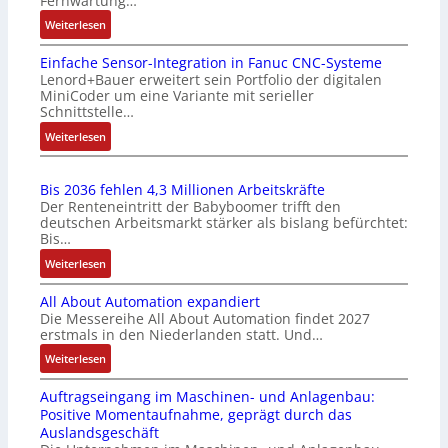
Fernwartung…
e
a
:
Weiterlesen
r
u
D
t
s
Einfache Sensor-Integration in Fanuc CNC-Systeme
r
i
g
Lenord+Bauer erweitert sein Portfolio der digitalen
a
f
l
MiniCoder um eine Variante mit serieller
h
i
e
Schnittstelle…
t
z
i
:
Weiterlesen
l
i
c
E
o
e
h
i
s
r
s
Bis 2036 fehlen 4,3 Millionen Arbeitskräfte
n
e
u
e
Der Renteneintritt der Babyboomer trifft den
f
I
n
l
deutschen Arbeitsmarkt stärker als bislang befürchtet:
a
n
Bis…
g
e
c
t
b
m
:
Weiterlesen
h
e
e
e
B
e
g
s
n
All About Automation expandiert
i
S
r
t
t
Die Messereihe All About Automation findet 2027
s
e
a
erstmals in den Niederlanden statt. Und…
ä
e
2
n
t
t
m
0
:
Weiterlesen
s
i
i
i
3
A
o
o
g
t
Auftragseingang im Maschinen- und Anlagenbau:
6
l
r
n
t
S
Positive Momentaufnahme, geprägt durch das
f
l
-
v
R
p
Auslandsgeschäft
e
A
I
o
e
e