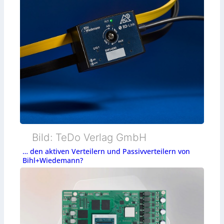
Bild: TeDo Verlag GmbH
… den aktiven Verteilern und Passivverteilern von
Bihl+Wiedemann?