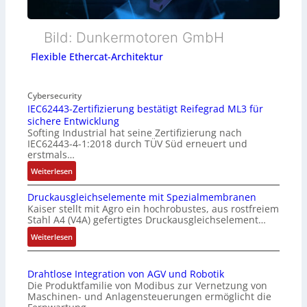
Bild: Dunkermotoren GmbH
Flexible Ethercat-Architektur
Cybersecurity
IEC62443-Zertifizierung bestätigt Reifegrad ML3 für
sichere Entwicklung
Softing Industrial hat seine Zertifizierung nach
IEC62443-4-1:2018 durch TÜV Süd erneuert und
erstmals…
:
Weiterlesen
I
Druckausgleichselemente mit Spezialmembranen
E
Kaiser stellt mit Agro ein hochrobustes, aus rostfreiem
C
Stahl A4 (V4A) gefertigtes Druckausgleichselement…
6
2
:
Weiterlesen
4
D
4
r
Drahtlose Integration von AGV und Robotik
3
u
Die Produktfamilie von Modibus zur Vernetzung von
-
c
Maschinen- und Anlagensteuerungen ermöglicht die
Z
k