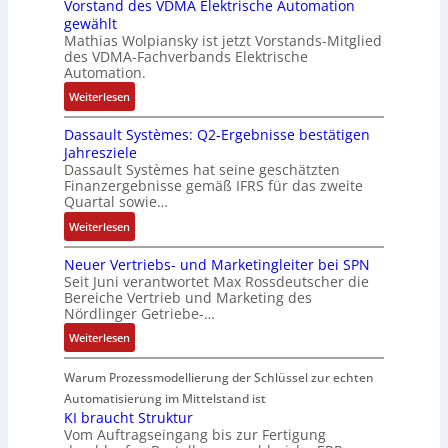
Vorstand des VDMA Elektrische Automation
s
t
w
h
t
r
t
gewählt
I
e
i
i
i
ä
e
Mathias Wolpiansky ist jetzt Vorstands-Mitglied
T
L
c
n
v
f
des VDMA-Fachverbands Elektrische
m
-
a
k
e
a
t
Automation.
e
R
s
l
n
r
e
:
Weiterlesen
ü
e
u
-
i
R
c
r
n
u
a
Dassault Systèmes: Q2-Ergebnisse bestätigen
o
k
t
g
n
b
Jahresziele
s
g
r
d
l
Dassault Systèmes hat seine geschätzten
e
r
i
A
e
Finanzergebnisse gemäß IFRS für das zweite
S
a
a
Quartal sowie…
n
S
y
t
n
l
t
:
Weiterlesen
s
d
g
a
e
D
t
e
u
g
u
Neuer Vertriebs- und Marketingleiter bei SPN
a
e
r
l
e
e
Seit Juni verantwortet Max Rossdeutscher die
s
m
F
a
Bereiche Vertrieb und Marketing des
n
r
s
t
a
t
Nördlinger Getriebe-…
b
u
a
e
b
i
a
n
:
Weiterlesen
u
c
r
o
u
g
N
l
h
i
n
:
e
Warum Prozessmodellierung der Schlüssel zur echten
t
n
k
P
u
S
Automatisierung im Mittelstand ist
i
o
e
y
KI braucht Struktur
k
s
r
Vom Auftragseingang bis zur Fertigung
s
-