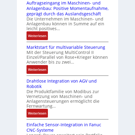
i
s
Auftragseingang im Maschinen- und
u
Z
n
i
Anlagenbau: Positive Momentaufnahme,
c
e
g
c
geprägt durch das Auslandsgeschäft
k
r
e
h
Die Unternehmen im Maschinen- und
a
t
Anlagenbau können in Summe auf ein
n
f
u
i
leicht positives…
4
l
s
f
G
e
:
Weiterlesen
g
i
u
x
A
l
z
n
i
Marktstart für multivariable Steuerung
u
e
i
Mit der Steuerung MultiControl II
d
b
f
i
e
Einzel/Parallel von Rose+Krieger können
5
e
t
c
Anwender bis zu zwei…
r
G
l
r
h
u
a
:
Weiterlesen
f
a
s
n
u
M
ü
g
e
g
Drahtlose Integration von AGV und
f
a
r
s
l
b
Robotik
d
r
d
e
e
e
Die Produktfamilie von Modibus zur
e
k
i
i
m
Vernetzung von Maschinen- und
s
n
t
e
n
Anlagensteuerungen ermöglicht die
e
t
R
s
A
g
Fernwartung…
n
ä
a
t
n
a
t
:
Weiterlesen
t
s
a
w
n
e
D
i
p
r
e
g
m
Einfache Sensor-Integration in Fanuc
r
g
b
t
n
i
CNC-Systeme
i
a
t
e
f
d
m