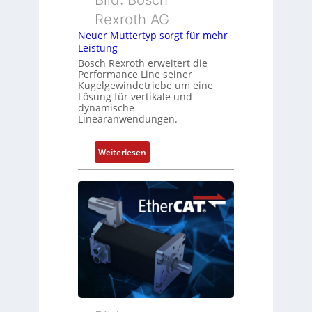
n
o
Rexroth AG
g
m
Neuer Muttertyp sorgt für mehr
u
b
Leistung
n
i
Bosch Rexroth erweitert die
d
n
Performance Line seiner
Z
i
Kugelgewindetriebe um eine
u
Lösung für vertikale und
e
dynamische
s
r
Linearanwendungen.
t
t
a
P
:
Weiterlesen
n
o
N
d
s
e
s
i
u
ü
t
e
b
i
r
e
o
M
r
n
u
w
s
t
a
m
t
c
e
e
h
s