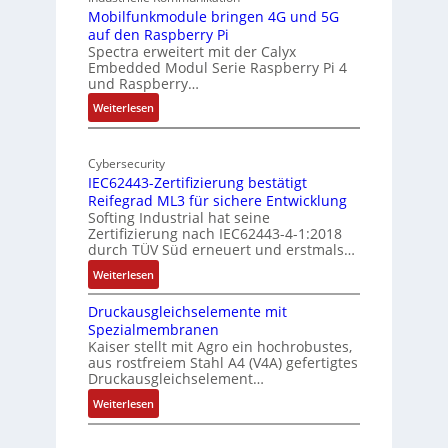
I
-
Mobilfunkmodule bringen 4G und 5G
a
auf den Raspberry Pi
Z
Spectra erweitert mit der Calyx
n
o
Embedded Modul Serie Raspberry Pi 4
l
d
und Raspberry…
l
e
:
Weiterlesen
-
r
M
I
E
o
n
d
Cybersecurity
b
d
g
IEC62443-Zertifizierung bestätigt
i
u
e
Reifegrad ML3 für sichere Entwicklung
l
s
Softing Industrial hat seine
f
t
Zertifizierung nach IEC62443-4-1:2018
u
r
durch TÜV Süd erneuert und erstmals…
n
i
:
Weiterlesen
k
e
I
m
-
Druckausgleichselemente mit
E
o
P
Spezialmembranen
C
d
C
Kaiser stellt mit Agro ein hochrobustes,
6
u
l
aus rostfreiem Stahl A4 (V4A) gefertigtes
2
l
ä
Druckausgleichselement…
4
e
s
:
Weiterlesen
4
b
s
D
3
r
t
r
-