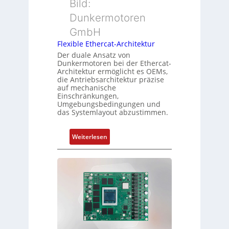
r
Bild:
u
s
t
n
u
Dunkermotoren
y
g
n
GmbH
p
g
s
Flexible Ethercat-Architektur
u
o
Der duale Ansatz von
n
Dunkermotoren bei der Ethercat-
r
d
Architektur ermöglicht es OEMs,
g
die Antriebsarchitektur präzise
Z
t
auf mechanische
u
Einschränkungen,
f
s
Umgebungsbedingungen und
ü
das Systemlayout abzustimmen.
t
r
a
m
n
:
Weiterlesen
e
d
F
h
s
l
r
ü
e
L
b
x
e
e
i
i
r
b
s
w
l
t
a
e
u