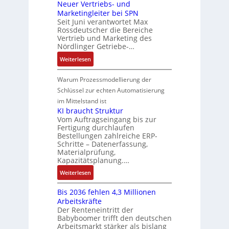
:
Neuer Vertriebs- und
a
r
n
t
t
P
Marketingleiter bei SPN
s
a
d
w
e
o
Seit Juni verantwortet Max
s
t
R
i
c
Rossdeutscher die Bereiche
s
a
i
o
c
h
Vertrieb und Marketing des
i
u
o
b
k
Nördlinger Getriebe-…
n
t
l
n
o
l
i
:
i
Weiterlesen
t
i
t
u
k
N
v
S
n
i
n
-
e
e
Warum Prozessmodellierung der
y
F
k
g
G
u
M
Schlüssel zur echten Automatisierung
s
a
e
e
o
im Mittelstand ist
t
n
s
r
m
KI braucht Struktur
è
u
c
V
e
Vom Auftragseingang bis zur
m
c
h
Fertigung durchlaufen
e
n
e
C
ä
Bestellungen zahlreiche ERP-
r
t
s
N
Schritte – Datenerfassung,
f
t
a
:
C
Materialprüfung,
t
r
u
Q
Kapazitätsplanung.…
-
s
i
f
2
S
:
f
Weiterlesen
e
n
-
y
K
ü
b
a
E
s
Bis 2036 fehlen 4,3 Millionen
I
h
s
h
r
t
Arbeitskräfte
b
r
-
m
g
e
Der Renteneintritt der
r
e
u
e
Babyboomer trifft den deutschen
e
m
a
r
n
,
Arbeitsmarkt stärker als bislang
b
e