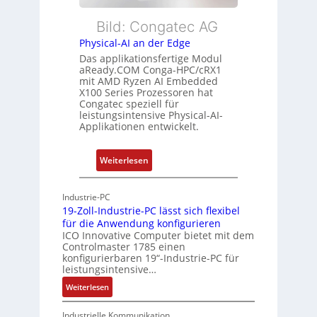
c
E
n
h
t
Bild: Congatec AG
g
u
h
Physical-AI an der Edge
n
e
Das applikationsfertige Modul
g
r
aReady.COM Conga-HPC/cRX1
c
mit AMD Ryzen AI Embedded
X100 Series Prozessoren hat
a
Congatec speziell für
t
leistungsintensive Physical-AI-
-
Applikationen entwickelt.
A
r
:
Weiterlesen
c
P
h
h
Industrie-PC
i
y
19-Zoll-Industrie-PC lässt sich flexibel
t
s
für die Anwendung konfigurieren
e
i
ICO Innovative Computer bietet mit dem
k
Controlmaster 1785 einen
c
konfigurierbaren 19“-Industrie-PC für
t
a
leistungsintensive…
u
l
:
Weiterlesen
r
-
1
A
9
Industrielle Kommunikation