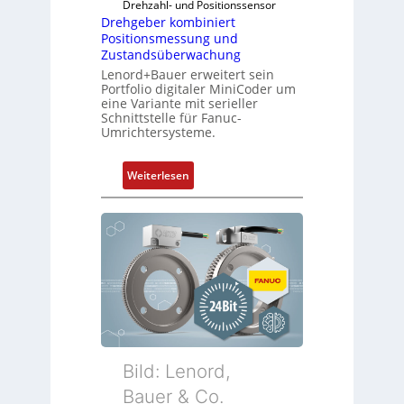
Drehzahl- und Positionssensor
Drehgeber kombiniert
Positionsmessung und
Zustandsüberwachung
Lenord+Bauer erweitert sein
Portfolio digitaler MiniCoder um
eine Variante mit serieller
Schnittstelle für Fanuc-
Umrichtersysteme.
:
Weiterlesen
D
r
e
h
g
e
b
e
r
k
Bild: Lenord,
o
Bauer & Co.
m