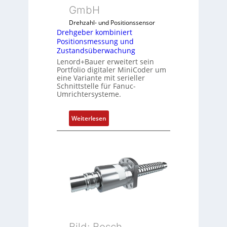
GmbH
b
i
Drehzahl- und Positionssensor
n
Drehgeber kombiniert
Positionsmessung und
i
Zustandsüberwachung
e
Lenord+Bauer erweitert sein
r
Portfolio digitaler MiniCoder um
t
eine Variante mit serieller
P
Schnittstelle für Fanuc-
Umrichtersysteme.
o
s
i
:
Weiterlesen
t
D
i
r
o
e
n
h
s
g
m
e
e
b
s
e
s
r
u
k
Bild: Bosch