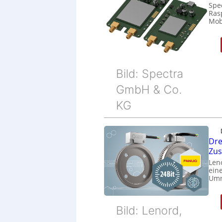
Spe
Ras
Mob
Bild: Spectra
GmbH & Co.
KG
Dre
Zu
Len
eine
Umr
Bild: Lenord,