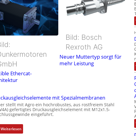
Bild: Bosch
ild:
Rexroth AG
Dunkermotoren
Neuer Muttertyp sorgt für
GmbH
mehr Leistung
ible Ethercat-
hitektur
ckausgleichselemente mit Spezialmembranen
er stellt mit Agro ein hochrobustes, aus rostfreiem Stahl
(V4A) gefertigtes Druckausgleichselement mit M12x1.5-
chlussgewinde eingeführt.
:
Weiterlesen
D