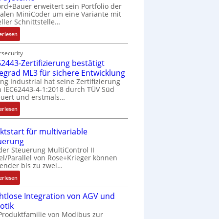
rd+Bauer erweitert sein Portfolio der
talen MiniCoder um eine Variante mit
eller Schnittstelle…
:
erlesen
E
i
security
2443-Zertifizierung bestätigt
n
f
fegrad ML3 für sichere Entwicklung
a
ing Industrial hat seine Zertifizierung
 IEC62443-4-1:2018 durch TÜV Süd
c
uert und erstmals…
h
e
:
erlesen
S
I
e
E
ktstart für multivariable
n
C
uerung
s
6
der Steuerung MultiControl II
o
2
el/Parallel von Rose+Krieger können
r
4
ender bis zu zwei…
-
4
:
erlesen
I
3
M
n
-
htlose Integration von AGV und
a
t
Z
otik
r
e
e
Produktfamilie von Modibus zur
k