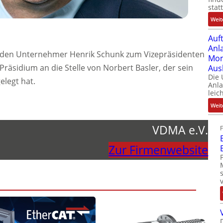
stat
Weit
Auf
Anl
den Unternehmer Henrik Schunk zum Vizepräsidenten
Mom
Präsidium an die Stelle von Norbert Basler, der sein
Aus
Die
legt hat.
Anl
leic
Weit
VDMA e.V.
Zur Firmenwebsite