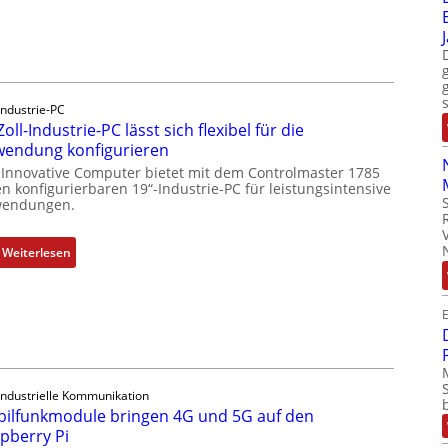
r
u
c
k
a
Industrie-PC
u
Zoll-Industrie-PC lässt sich flexibel für die
s
endung konfigurieren
g
 Innovative Computer bietet mit dem Controlmaster 1785
l
n konfigurierbaren 19“-Industrie-PC für leistungsintensive
endungen.
e
i
c
:
Weiterlesen
h
1
s
9
e
E
-
l
Z
e
o
m
l
Industrielle Kommunikation
e
l
ilfunkmodule bringen 4G und 5G auf den
n
-
pberry Pi
t
I