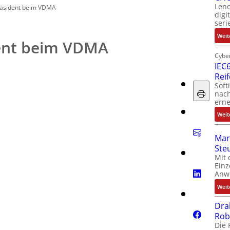
Leno
räsident beim VDMA
digi
seri
Weit
ent beim VDMA
Cyber
IEC6
Rei
Soft
nach
erne
Weit
Mar
Ste
Mit 
Einz
Anw
Weit
Dra
Rob
Die 