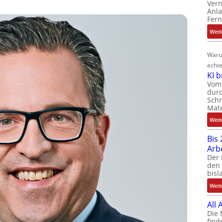
Ver
Anla
Fer
Weit
Waru
echte
KI 
Vom 
durc
Schr
Mate
Weit
Bis 
Arb
Der 
den 
bisl
Weit
All
Die 
find