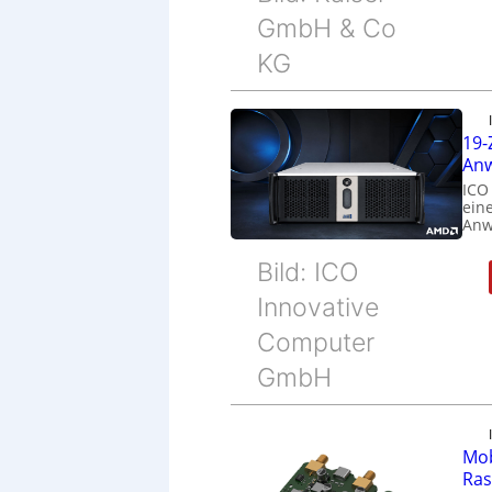
GmbH & Co
KG
19-
Anw
ICO
eine
Anw
Bild: ICO
Innovative
Computer
GmbH
Mob
Ras