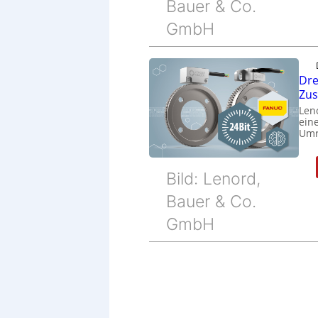
Bauer & Co.
GmbH
Dre
Zu
Len
eine
Umr
Bild: Lenord,
Bauer & Co.
GmbH