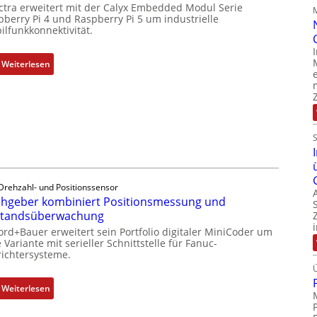
ctra erweitert mit der Calyx Embedded Modul Serie
e
n
pberry Pi 4 und Raspberry Pi 5 um industrielle
m
d
ilfunkkonnektivität.
i
u
t
s
:
Weiterlesen
S
t
M
p
r
o
e
i
b
z
e
i
i
-
l
a
P
f
l
C
u
m
l
n
e
Drehzahl- und Positionssensor
ä
k
hgeber kombiniert Positionsmessung und
m
s
m
standsüberwachung
b
s
o
r
ord+Bauer erweitert sein Portfolio digitaler MiniCoder um
t
d
 Variante mit serieller Schnittstelle für Fanuc-
a
s
ichtersysteme.
u
n
i
l
e
c
e
:
Weiterlesen
n
h
b
D
f
r