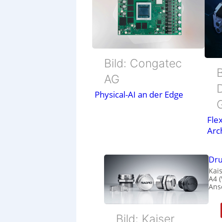
Bild: Congatec
B
AG
Physical-AI an der Edge
Flex
Arc
Dru
Kais
A4 
Ans
Bild: Kaiser