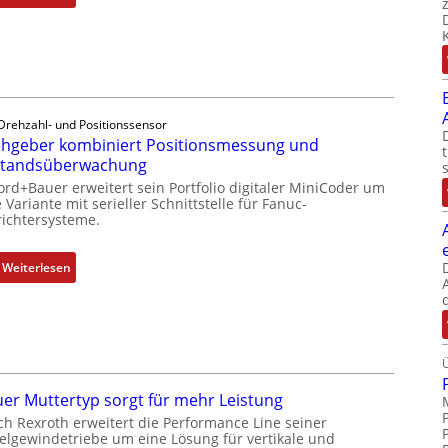
D
r
e
h
g
e
Drehzahl- und Positionssensor
b
hgeber kombiniert Positionsmessung und
e
standsüberwachung
r
ord+Bauer erweitert sein Portfolio digitaler MiniCoder um
k
 Variante mit serieller Schnittstelle für Fanuc-
ichtersysteme.
o
m
b
:
Weiterlesen
i
D
n
r
i
e
e
h
r
g
t
e
er Muttertyp sorgt für mehr Leistung
P
b
ch Rexroth erweitert die Performance Line seiner
o
e
elgewindetriebe um eine Lösung für vertikale und