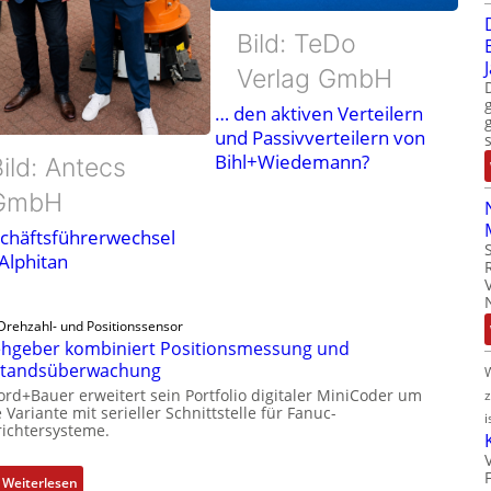
Bild: TeDo
Verlag GmbH
… den aktiven Verteilern
und Passivverteilern von
Bihl+Wiedemann?
ild: Antecs
GmbH
chäftsführerwechsel
 Alphitan
Drehzahl- und Positionssensor
hgeber kombiniert Positionsmessung und
standsüberwachung
ord+Bauer erweitert sein Portfolio digitaler MiniCoder um
 Variante mit serieller Schnittstelle für Fanuc-
i
ichtersysteme.
:
Weiterlesen