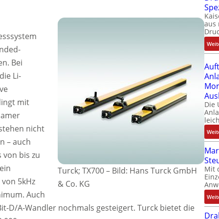
Spe
Kais
aus 
Dru
esssystem
Weit
ended-
n. Bei
Auf
ie Li-
Anl
Mom
ive
Aus
ingt mit
Die
Anl
samer
leic
stehen nicht
Weit
n – auch
Mar
 von bis zu
Ste
ein
Mit 
Turck; TX700
–
Bild: Hans Turck GmbH
Einz
e von 5kHz
& Co. KG
Anw
inimum. Auch
Weit
it-D/A-Wandler nochmals gesteigert. Turck bietet die
Dra