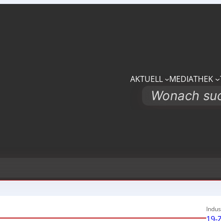
AKTUELL
MEDIATHEK
Search
Indus
19-Z