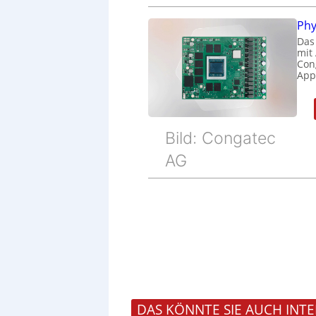
Phy
Das
mit
Cong
Appl
Bild: Congatec
AG
DAS KÖNNTE SIE AUCH INTE