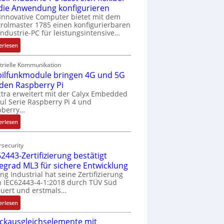
 die Anwendung konfigurieren
Innovative Computer bietet mit dem
rolmaster 1785 einen konfigurierbaren
Industrie-PC für leistungsintensive…
:
erlesen
1
9
trielle Kommunikation
ilfunkmodule bringen 4G und 5G
-
Z
 den Raspberry Pi
o
tra erweitert mit der Calyx Embedded
l Serie Raspberry Pi 4 und
l
pberry…
l
-
:
erlesen
I
M
n
o
security
d
b
2443-Zertifizierung bestätigt
u
i
fegrad ML3 für sichere Entwicklung
s
l
ing Industrial hat seine Zertifizierung
t
f
 IEC62443-4-1:2018 durch TÜV Süd
r
u
uert und erstmals…
i
n
:
erlesen
e
k
I
-
m
ckausgleichselemente mit
E