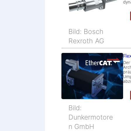
dyn
Bild: Bosch
Rexroth AG
Fle
Der
Arc
prä
Umg
abz
Bild:
Dunkermotore
n GmbH