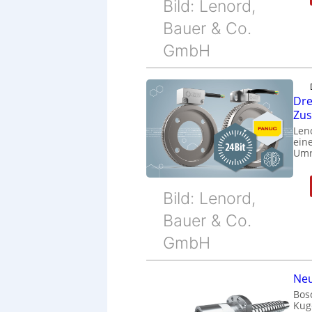
Bild: Lenord,
Bauer & Co.
GmbH
Dre
Zu
Len
eine
Umr
Bild: Lenord,
Bauer & Co.
GmbH
Neu
Bos
Kug