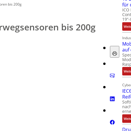
für
oren bis 200g
ICO 
Cont
19“-
arwegsensoren bis 200g
Weit
Indus
Mob
auf
Spec
Modu
Ras
Weit
Cyber
IEC6
Rei
Soft
nach
erne
Weit
Dru