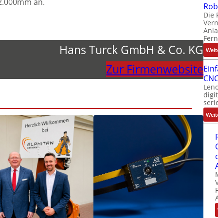
 2.000mm an.
Rob
Die 
Ver
Anla
Fer
Hans Turck GmbH & Co. KG
Weit
Zur Firmenwebsite
Ein
CNC
Leno
digi
seri
Weit