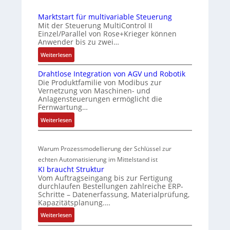
n
n
E
e
i
d
Marktstart für multivariable Steuerung
C
n
e
Z
Mit der Steuerung MultiControl II
6
s
r
u
Einzel/Parallel von Rose+Krieger können
2
o
Anwender bis zu zwei…
t
s
4
r
P
t
:
Weiterlesen
4
-
M
o
a
3
I
Drahtlose Integration von AGV und Robotik
a
s
n
-
n
Die Produktfamilie von Modibus zur
r
Z
i
d
t
Vernetzung von Maschinen- und
k
e
e
t
s
Anlagensteuerungen ermöglicht die
t
r
Fernwartung…
g
i
ü
s
t
r
o
b
:
Weiterlesen
t
i
a
D
n
e
a
f
t
r
s
r
r
i
i
Warum Prozessmodellierung der Schlüssel zur
a
m
w
t
z
o
h
echten Automatisierung im Mittelstand ist
f
e
a
i
n
KI braucht Struktur
t
ü
s
c
e
i
Vom Auftragseingang bis zur Fertigung
l
r
s
h
r
n
durchlaufen Bestellungen zahlreiche ERP-
o
m
Schritte – Datenerfassung, Materialprüfung,
u
u
u
F
s
u
Kapazitätsplanung.…
n
a
n
n
e
l
g
n
:
Weiterlesen
g
g
I
t
b
u
K
u
n
i