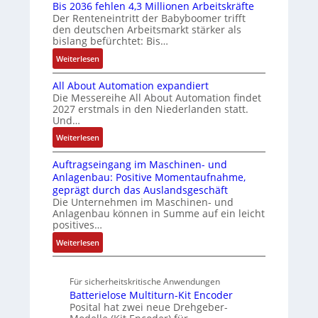
e
c
Bis 2036 fehlen 4,3 Millionen Arbeitskräfte
I
t
n
v
Der Renteneintritt der Babyboomer trifft
s
C
b
e
d
a
den deutschen Arbeitsmarkt stärker als
t
N
r
g
bislang befürchtet: Bis…
Z
r
ä
C
a
r
i
u
t
:
Weiterlesen
-
u
a
a
s
i
B
S
c
t
b
All About Automation expandiert
g
t
i
y
h
i
l
Die Messereihe All About Automation findet
t
s
s
a
t
o
2027 erstmals in den Niederlanden statt.
e
R
2
t
S
n
n
Und…
S
e
0
e
t
d
v
t
:
Weiterlesen
i
3
m
r
o
s
e
A
f
6
e
u
n
ü
u
Auftragseingang im Maschinen- und
l
e
f
k
A
b
e
Anlagenbau: Positive Momentaufnahme,
l
g
e
t
G
r
geprägt durch das Auslandsgeschäft
e
A
r
h
u
V
Die Unternehmen im Maschinen- und
u
r
b
a
l
r
u
Anlagenbau können in Summe auf ein leicht
n
o
w
d
e
positives…
n
g
u
M
n
a
d
:
Weiterlesen
t
L
4
c
R
A
A
3
,
h
o
u
u
f
3
u
b
Für sicherheitskritische Anwendungen
f
t
ü
M
o
n
Batterielose Multiturn-Kit Encoder
t
o
r
i
t
Posital hat zwei neue Drehgeber-
g
r
m
s
l