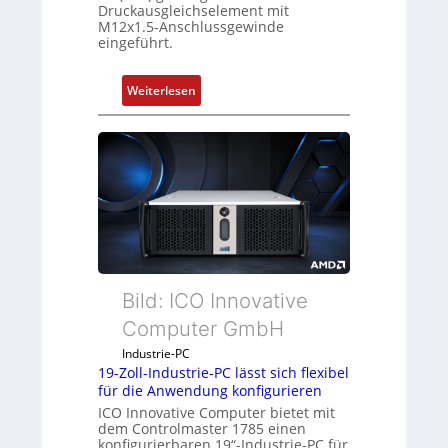
Druckausgleichselement mit
M12x1.5-Anschlussgewinde
eingeführt.
:
Weiterlesen
D
r
u
c
k
a
u
s
g
Bild: ICO Innovative
l
e
Computer GmbH
i
Industrie-PC
c
19-Zoll-Industrie-PC lässt sich flexibel
h
für die Anwendung konfigurieren
s
ICO Innovative Computer bietet mit
e
dem Controlmaster 1785 einen
konfigurierbaren 19“-Industrie-PC für
l