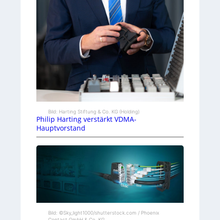
Bild: Harting Stiftung & Co. KG (Holding)
Philip Harting verstärkt VDMA-
Hauptvorstand
Bild: ©Sky_light1000/shutterstock.com / Phoenix
Contact GmbH & Co. KG