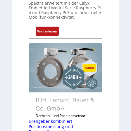
Spectra erweitert mit der Calyx
P
a
Embedded Modul Serie Raspberry Pi
C
n
4 und Raspberry Pi 5 um industrielle
l
e
Mobilfunkkonnektivität.
ä
n
s
:
Weiterlesen
s
M
t
o
s
b
i
i
c
l
h
f
f
u
l
n
e
k
x
m
i
o
Bild: Lenord, Bauer &
b
d
Co. GmbH
e
u
l
Drehzahl- und Positionssensor
l
f
Drehgeber kombiniert
e
ü
Positionsmessung und
b