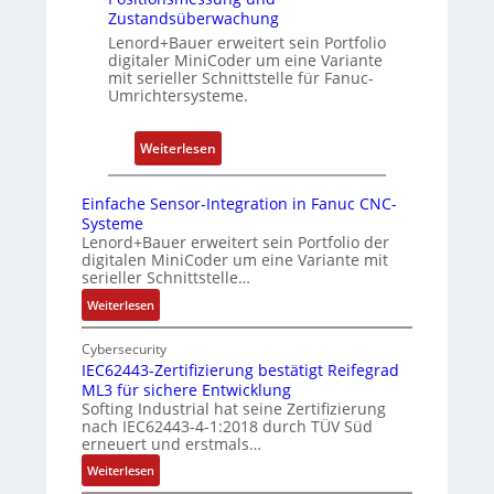
i
s
Zustandsüberwachung
e
e
p
Lenord+Bauer erweitert sein Portfolio
r
r
b
digitaler MiniCoder um eine Variante
e
mit serieller Schnittstelle für Fanuc-
t
e
n
Umrichtersysteme.
P
r
o
r
:
s
y
Weiterlesen
D
i
P
r
t
i
Einfache Sensor-Integration in Fanuc CNC-
e
i
Systeme
h
o
Lenord+Bauer erweitert sein Portfolio der
digitalen MiniCoder um eine Variante mit
g
n
serieller Schnittstelle…
e
s
:
Weiterlesen
b
m
E
e
e
i
Cybersecurity
r
s
n
IEC62443-Zertifizierung bestätigt Reifegrad
k
s
ML3 für sichere Entwicklung
f
o
u
Softing Industrial hat seine Zertifizierung
a
nach IEC62443-4-1:2018 durch TÜV Süd
m
n
c
erneuert und erstmals…
b
g
h
:
Weiterlesen
i
u
e
I
S