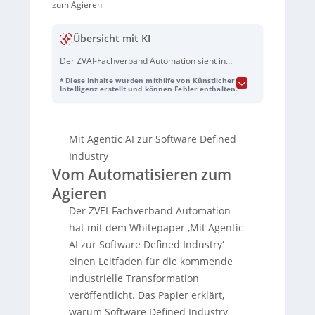
zum Agieren
Übersicht mit KI
Der ZVAI-Fachverband Automation sieht in
„Agentic AI“ und der
SDI
den nächsten
* Diese Inhalte wurden mithilfe von Künstlicher
Entwicklungsschritt der industriellen
Intelligenz erstellt und können Fehler enthalten.
Automatisierung: weg vom starren
Abarbeiten programmierter Abläufe hin zu
Produktionssystemen, die situativ
Mit Agentic AI zur Software Defined
reagieren, Abweichungen erkennen und
innerhalb definierter Leitplanken
Industry
eigenständig Lösungsvorschläge ableiten.
Vom Automatisieren zum
Laut ZVAI-Umfrage nutzt bereits rund ein
Agieren
Fünftel der verarbeitenden Unternehmen
Industrial AI produktiv – mit messbaren
Der ZVEI-Fachverband Automation
Effekten wie stabileren Prozessen, weniger
hat mit dem Whitepaper ‚Mit Agentic
Ausschuss und schnellerer Anpassung an
AI zur Software Defined Industry‘
Varianten; viele planen hohe Investitionen.
einen Leitfaden für die kommende
Im Whitepaper wird beschrieben, wie
SDI
strukturell funktioniert: stärkere Trennung
industrielle Transformation
von Hardware und Steuerungslogik,
veröffentlicht. Das Papier erklärt,
softwarebasierte Orchestrierung von
warum Software Defined Industry
Funktionen, standardisierte „Skills“ für