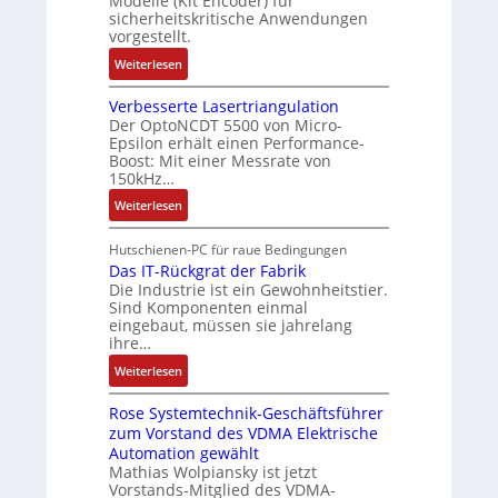
Modelle (Kit Encoder) für
i
a
a
i
l
sicherheitskritische Anwendungen
k
g
t
vorgestellt.
c
i
s
i
h
o
:
Weiterlesen
e
o
e
n
B
i
n
r
e
Verbesserte Lasertriangulation
a
n
e
e
n
Der OptoNCDT 5500 von Micro-
t
g
x
Epsilon erhält einen Performance-
E
A
t
a
Boost: Mit einer Messrate von
p
n
r
e
n
150kHz…
a
t
b
r
g
n
w
:
e
Weiterlesen
i
i
d
i
V
i
e
m
i
c
e
t
Hutschienen-PC für raue Bedingungen
l
M
e
k
r
s
Das IT-Rückgrat der Fabrik
o
a
r
Die Industrie ist ein Gewohnheitstier.
l
b
k
s
s
Sind Komponenten einmal
t
u
e
r
e
eingebaut, müssen sie jahrelang
c
n
s
ä
M
ihre…
h
g
s
f
u
i
:
Weiterlesen
e
t
l
n
D
r
e
t
e
Rose Systemtechnik-Geschäftsführer
a
t
i
n
zum Vorstand des VDMA Elektrische
s
e
t
Automation gewählt
-
I
L
u
Mathias Wolpiansky ist jetzt
u
T
a
r
Vorstands-Mitglied des VDMA-
n
-