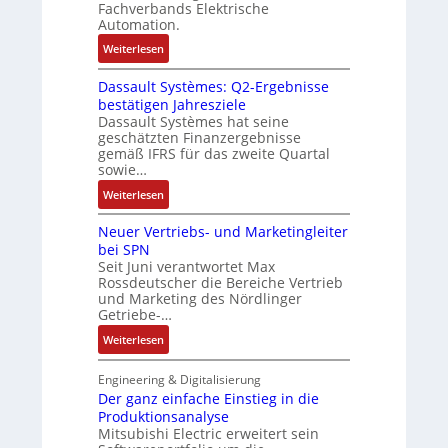
s
Fachverbands Elektrische
n
d
R
e
Automation.
-
A
ü
r
K
:
Weiterlesen
n
c
t
i
R
l
k
r
t
Dassault Systèmes: Q2-Ergebnisse
o
a
g
i
bestätigen Jahresziele
E
s
g
r
a
Dassault Systèmes hat seine
n
e
e
a
n
geschätzten Finanzergebnisse
c
S
n
t
gemäß IFRS für das zweite Quartal
g
o
y
b
sowie…
d
u
d
s
a
e
l
:
Weiterlesen
e
t
u
r
a
D
r
e
:
F
Neuer Vertriebs- und Marketingleiter
t
a
m
P
a
bei SPN
i
s
t
o
b
Seit Juni verantwortet Max
o
s
e
s
Rossdeutscher die Bereiche Vertrieb
r
n
a
c
und Marketing des Nördlinger
i
i
u
Getriebe-…
h
t
k
l
n
i
:
Weiterlesen
t
i
v
N
S
k
e
e
Engineering & Digitalisierung
y
-
M
u
Der ganz einfache Einstieg in die
s
G
o
Produktionsanalyse
e
t
e
Mitsubishi Electric erweitert sein
m
r
è
s