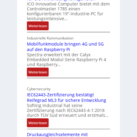
e
i
ICO Innovative Computer bietet mit dem
k
Controlmaster 1785 einen
c
konfigurierbaren 19“-Industrie-PC für
t
a
leistungsintensive…
u
l
:
Weiterlesen
r
-
1
A
9
Industrielle Kommunikation
I
-
Mobilfunkmodule bringen 4G und 5G
a
auf den Raspberry Pi
Z
Spectra erweitert mit der Calyx
n
o
Embedded Modul Serie Raspberry Pi 4
l
d
und Raspberry…
l
e
:
Weiterlesen
-
r
M
I
E
o
n
d
Cybersecurity
b
d
g
IEC62443-Zertifizierung bestätigt
i
u
e
Reifegrad ML3 für sichere Entwicklung
l
s
Softing Industrial hat seine
f
t
Zertifizierung nach IEC62443-4-1:2018
u
r
durch TÜV Süd erneuert und erstmals…
n
i
:
Weiterlesen
k
e
I
m
-
Druckausgleichselemente mit
E
o
P