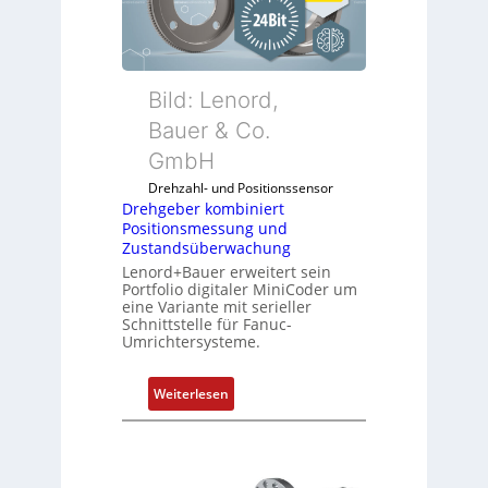
b
e
r
k
Bild: Lenord,
o
Bauer & Co.
m
GmbH
b
i
Drehzahl- und Positionssensor
n
Drehgeber kombiniert
Positionsmessung und
i
Zustandsüberwachung
e
Lenord+Bauer erweitert sein
r
Portfolio digitaler MiniCoder um
t
eine Variante mit serieller
P
Schnittstelle für Fanuc-
Umrichtersysteme.
o
s
i
:
Weiterlesen
t
D
i
r
o
e
n
h