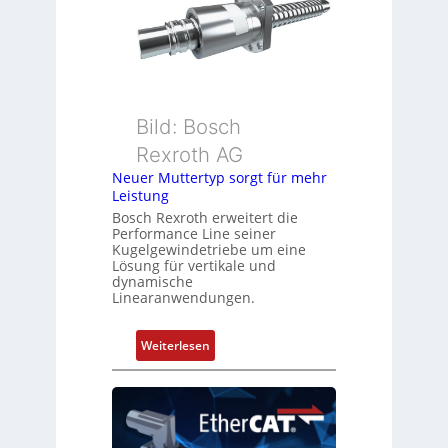
s
g
m
e
e
b
s
e
s
r
u
k
Bild: Bosch
n
o
Rexroth AG
g
m
Neuer Muttertyp sorgt für mehr
u
b
Leistung
n
i
Bosch Rexroth erweitert die
d
n
Performance Line seiner
Z
i
Kugelgewindetriebe um eine
u
Lösung für vertikale und
e
dynamische
s
r
Linearanwendungen.
t
t
a
P
:
Weiterlesen
n
o
N
d
s
e
s
i
u
ü
t
e
b
i