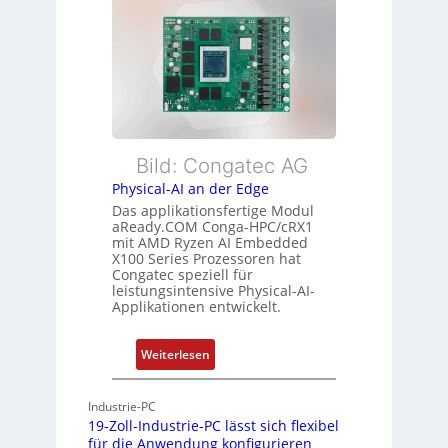
ü
e
L
b
x
e
e
i
i
r
b
s
w
l
t
a
e
u
c
E
n
h
t
Bild: Congatec AG
g
u
h
Physical-AI an der Edge
n
e
Das applikationsfertige Modul
g
r
aReady.COM Conga-HPC/cRX1
c
mit AMD Ryzen AI Embedded
X100 Series Prozessoren hat
a
Congatec speziell für
t
leistungsintensive Physical-AI-
-
Applikationen entwickelt.
A
r
:
Weiterlesen
c
P
h
h
Industrie-PC
i
y
19-Zoll-Industrie-PC lässt sich flexibel
t
s
für die Anwendung konfigurieren