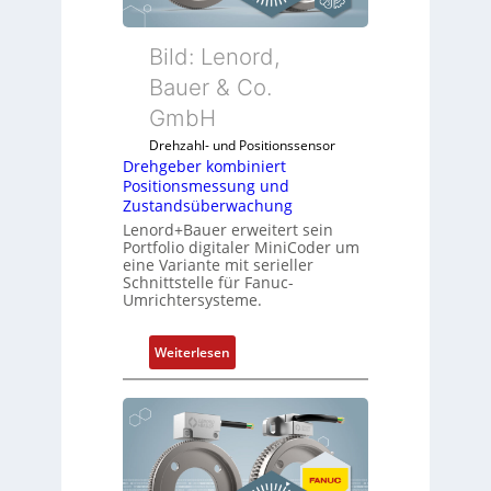
Bild: Lenord,
Bauer & Co.
GmbH
Drehzahl- und Positionssensor
Drehgeber kombiniert
Positionsmessung und
Zustandsüberwachung
Lenord+Bauer erweitert sein
Portfolio digitaler MiniCoder um
eine Variante mit serieller
Schnittstelle für Fanuc-
Umrichtersysteme.
:
Weiterlesen
D
r
e
h
g
e