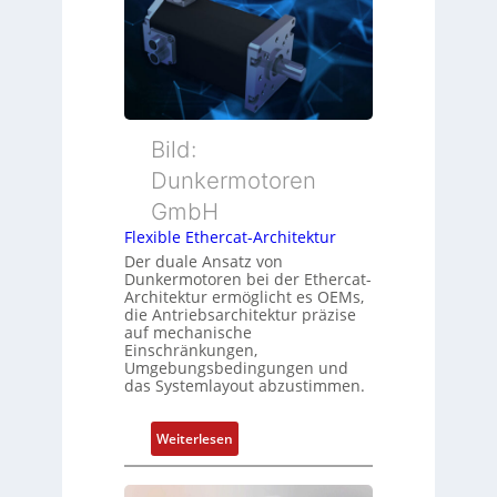
r
e
o
M
r
n
u
w
s
t
a
m
t
c
e
e
h
s
r
Bild:
u
s
t
n
u
Dunkermotoren
y
g
n
GmbH
p
g
s
Flexible Ethercat-Architektur
u
o
Der duale Ansatz von
n
Dunkermotoren bei der Ethercat-
r
d
Architektur ermöglicht es OEMs,
g
die Antriebsarchitektur präzise
Z
t
auf mechanische
u
Einschränkungen,
f
s
Umgebungsbedingungen und
ü
das Systemlayout abzustimmen.
t
r
a
m
n
:
Weiterlesen
e
d
F
h
s
l
r