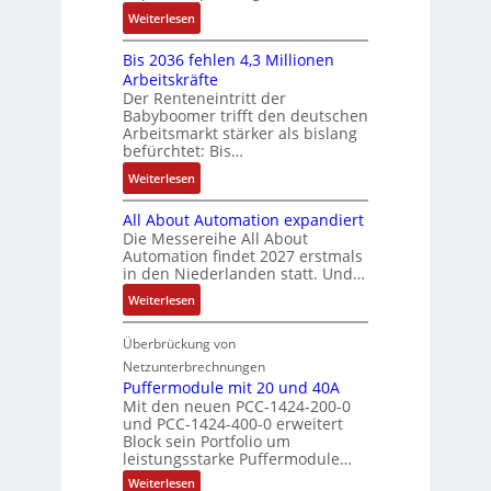
i
f
2
S
:
f
Weiterlesen
e
n
-
y
K
ü
b
a
E
s
Bis 2036 fehlen 4,3 Millionen
I
h
s
h
r
t
Arbeitskräfte
b
r
-
m
g
e
Der Renteneintritt der
r
e
u
e
Babyboomer trifft den deutschen
e
m
a
r
n
,
Arbeitsmarkt stärker als bislang
b
e
u
z
d
befürchtet: Bis…
g
n
c
u
M
e
i
:
Weiterlesen
h
m
a
p
s
B
t
V
r
r
All About Automation expandiert
s
i
S
o
k
ä
Die Messereihe All About
e
s
t
r
e
Automation findet 2027 erstmals
g
b
2
r
s
in den Niederlanden statt. Und…
t
t
e
0
u
t
i
d
:
Weiterlesen
s
3
k
a
n
u
A
t
6
t
n
g
r
l
Überbrückung von
ä
f
u
d
l
c
l
t
e
Netzunterbrechnungen
r
d
e
h
A
i
h
Puffermodule mit 20 und 40A
e
i
d
b
Mit den neuen PCC-1424-200-0
g
l
s
t
a
und PCC-1424-400-0 erweitert
o
e
e
V
Block sein Portfolio um
e
s
u
n
n
D
leistungsstarke Puffermodule…
r
A
t
J
4
M
:
b
Weiterlesen
u
A
a
,