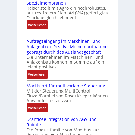
Spezialmembranen
C
d
C
Kaiser stellt mit Agro ein hochrobustes,
6
u
l
aus rostfreiem Stahl A4 (V4A) gefertigtes
2
l
ä
Druckausgleichselement…
4
e
s
:
Weiterlesen
4
b
s
D
3
r
t
r
-
i
s
Auftragseingang im Maschinen- und
u
Z
n
i
Anlagenbau: Positive Momentaufnahme,
c
e
g
c
geprägt durch das Auslandsgeschäft
k
r
e
h
Die Unternehmen im Maschinen- und
a
t
Anlagenbau können in Summe auf ein
n
f
u
i
leicht positives…
4
l
s
f
G
e
:
Weiterlesen
g
i
u
x
A
l
z
n
i
Marktstart für multivariable Steuerung
u
e
i
Mit der Steuerung MultiControl II
d
b
f
i
e
Einzel/Parallel von Rose+Krieger können
5
e
t
c
Anwender bis zu zwei…
r
G
l
r
h
u
a
:
Weiterlesen
f
a
s
n
u
M
ü
g
e
g
Drahtlose Integration von AGV und
f
a
r
s
l
b
Robotik
d
r
d
e
e
e
Die Produktfamilie von Modibus zur
e
k
i
i
m
Vernetzung von Maschinen- und
s