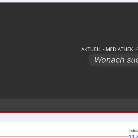
AKTUELL
MEDIATHEK
Search
Indus
19-Z