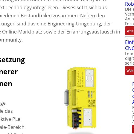
Rob
t Technology integrieren. Dieses setzt sich aus
Die 
Ver
hiedenen Bestandteilen zusammen: Neben den
Anla
rungen sind das eine Engineering-Umgebung, der
Fer
e Online-Marktplatz sowie der Erfahrungsaustausch in
Weit
ommunity.
Ein
CNC
Leno
etzung
digi
seri
inerer
Weit
onen
ige
ie das
ektive PLe
ale-Bereich