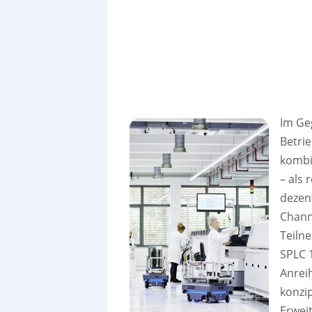
Im Ge
Betri
kombin
– als 
dezent
Channe
Teiln
SPLC 1
Anrei
konzip
Erwei