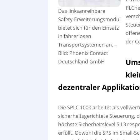
PLCnex
Das linksanreihbare
versc
Safety-Erweiterungsmodul
Steue
bietet sich für den Einsatz
offen
in fahrerlosen
der C
Transportsystemen an.
–
Bild: Phoenix Contact
Ums
Deutschland GmbH
kle
dezentraler Applikati
Die SPLC 1000 arbeitet als vollwert
sicherheitsgerichtete Steuerung, d
höchste Sicherheitslevel SIL3 resp
erfüllt. Obwohl die SPS im Small-Sc