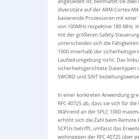
angesiedelt ist, beinhaltet sie zwe
diversitäre auf der ARM-Cortex-M4
basierende Prozessoren mit einer
von 100MHz respektive 180 MHz. I
mit der größeren Safety-Steuerun
unterscheiden sich die Fähigkeite
1000 innerhalb der sicherheitsger
Laufzeitumgebung nicht. Das links
sicherheitsgerichtete Datentypen
SWORD und SINT beziehungsweise D
In einer konkreten Anwendung gre
RFC 4072S ab, dass sie sich für di
Während an der SPLC 1000 maximal
erhöht sich die Zahl beim Remote F
SCPUs betrifft, umfasst das Erwei
wohingegen der RFC 4072S über p