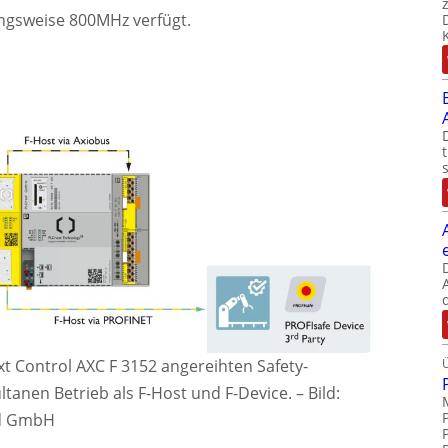
ngsweise 800MHz verfügt.
xt Control AXC F 3152 angereihten Safety-
tanen Betrieb als F-Host und F-Device.
–
Bild:
nd GmbH