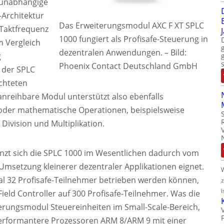
i unabhängige
-Architektur
Das Erweiterungsmodul AXC F XT SPLC
 Taktfrequenz
1000 fungiert als Profisafe-Steuerung in
m Vergleich
dezentralen Anwendungen.
–
Bild:
g
Phoenix Contact Deutschland GmbH
n der SPLC
ichteten
anreihbare Modul unterstützt also ebenfalls
 oder mathematische Operationen, beispielsweise
ivision und Multiplikation.
nzt sich die SPLC 1000 im Wesentlichen dadurch vom
e Umsetzung kleinerer dezentraler Applikationen eignet.
 32 Profisafe-Teilnehmer betrieben werden können,
i
ield Controller auf 300 Profisafe-Teilnehmer. Was die
terungsmodul Steuereinheiten im Small-Scale-Bereich,
erformantere Prozessoren ARM 8/ARM 9 mit einer