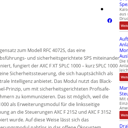
Spe
Kais
aus 
Dru
Weit
Auf
Anl
gensatz zum Modell RFC 4072S, das eine
Mom
Aus
ebsführungs- und sicherheitsgerichtete SPS miteinander
Die
iert, fungiert der AXC F XT SPLC 1000 – kurz SPLC 1000
Anl
leic
reine Sicherheitssteuerung, die sich hauptsächlich als
Weit
rale Intelligenz anbietet. Das Modul nutzt das Black-
Mar
l-Prinzip, um mit sicherheitsgerichteten Profisafe-
Ste
ehmern zu kommunizieren. Das ist möglich, weil die
Mit 
Einz
000 als Erweiterungsmodul für die linksseitige
Anw
hung an die Steuerungen AXC F 2152 und AXC F 3152
Weit
iert wurde. Auf diese Weise lässt sich das
Dra
terungsmodul nahtlos in das offene Ökosystem