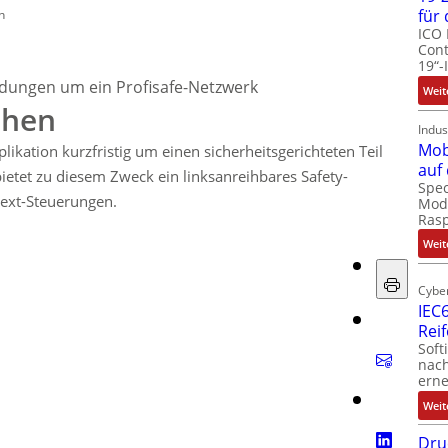
für
n
ICO 
Cont
19“-
ungen um ein Profisafe-Netzwerk
Weit
ihen
Indus
Mob
kation kurzfristig um einen sicherheitsgerichteten Teil
auf
ietet zu diesem Zweck ein linksanreihbares Safety-
Spec
ext-Steuerungen.
Modu
Ras
Weit
Cyber
IEC6
Rei
Soft
nach
erne
Weit
Dru