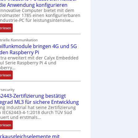
 die Anwendung konfigurieren
Innovative Computer bietet mit dem
rolmaster 1785 einen konfigurierbaren
Industrie-PC für leistungsintensive…
:
erlesen
1
9
trielle Kommunikation
ilfunkmodule bringen 4G und 5G
-
Z
 den Raspberry Pi
o
tra erweitert mit der Calyx Embedded
l Serie Raspberry Pi 4 und
l
pberry…
l
-
:
erlesen
I
M
n
o
security
d
b
2443-Zertifizierung bestätigt
u
i
fegrad ML3 für sichere Entwicklung
s
l
ing Industrial hat seine Zertifizierung
t
f
 IEC62443-4-1:2018 durch TÜV Süd
r
u
uert und erstmals…
i
n
:
erlesen
e
k
I
-
m
ckausgleichselemente mit
E