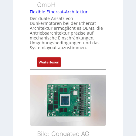
y
n
n
GmbH
p
g
g
Flexible Ethercat-Architektur
s
u
Der duale Ansatz von
o
n
Dunkermotoren bei der Ethercat-
r
Architektur ermöglicht es OEMs, die
d
Antriebsarchitektur präzise auf
g
Z
mechanische Einschränkungen,
t
u
Umgebungsbedingungen und das
f
Systemlayout abzustimmen.
s
ü
t
r
a
:
Weiterlesen
m
n
F
e
d
l
h
s
e
r
ü
x
L
b
i
e
e
b
i
r
l
s
w
e
t
a
E
u
c
t
n
h
h
Bild: Congatec AG
g