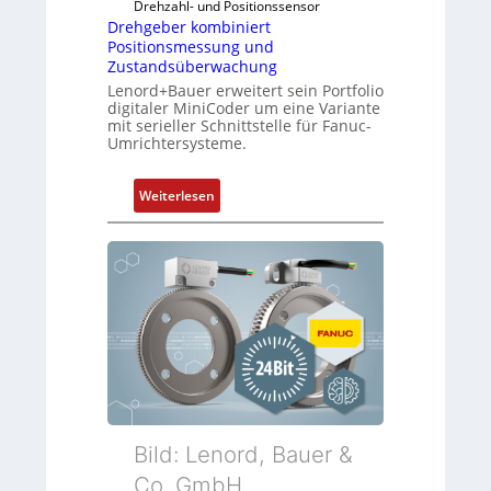
Drehzahl- und Positionssensor
Drehgeber kombiniert
Positionsmessung und
Zustandsüberwachung
Lenord+Bauer erweitert sein Portfolio
digitaler MiniCoder um eine Variante
mit serieller Schnittstelle für Fanuc-
Umrichtersysteme.
:
Weiterlesen
D
r
e
h
g
e
b
e
r
k
o
Bild: Lenord, Bauer &
m
Co. GmbH