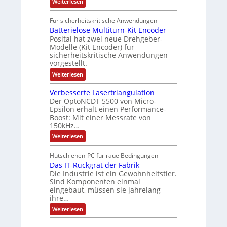
t
:
Weiterlesen
e
s
e
t
S
f
i
e
r
k
o
t
Für sicherheitskritische Anwendungen
l
n
t
r
m
e
Batterielose Multiturn-Kit Encoder
s
r
ä
a
o
Posital hat zwei neue Drehgeber-
h
r
f
Modelle (Kit Encoder) für
t
ä
l
sicherheitskritische Anwendungen
t
i
l
o
vorgestellt.
t
s
e
o
S
e
:
Weiterlesen
n
c
F
B
g
h
a
a
Verbesserte Lasertriangulation
u
n
e
t
t
Der OptoNCDT 5500 von Micro-
g
t
w
z
s
Epsilon erhält einen Performance-
e
ä
l
c
Boost: Mit einer Messrate von
r
a
h
h
i
150kHz…
c
a
e
l
k
:
l
Weiterlesen
l
b
t
V
t
o
e
e
u
s
Hutschienen-PC für raue Bedingungen
s
r
n
e
c
Das IT-Rückgrat der Fabrik
b
g
M
h
e
Die Industrie ist ein Gewohnheitstier.
u
i
s
l
Sind Komponenten einmal
c
s
t
eingebaut, müssen sie jahrelang
h
e
i
ihre…
t
r
t
u
t
:
u
Weiterlesen
n
e
D
r
g
L
a
n