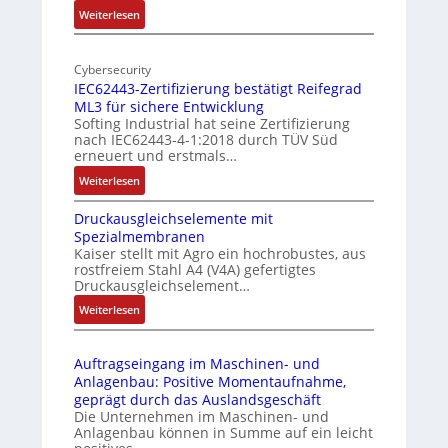
d
l
:
Weiterlesen
e
-
M
I
o
r
n
Cybersecurity
b
E
IEC62443-Zertifizierung bestätigt Reifegrad
d
i
d
ML3 für sichere Entwicklung
u
l
g
Softing Industrial hat seine Zertifizierung
s
f
e
nach IEC62443-4-1:2018 durch TÜV Süd
t
u
erneuert und erstmals…
r
n
:
Weiterlesen
i
k
I
e
m
Druckausgleichselemente mit
E
-
o
Spezialmembranen
C
P
d
Kaiser stellt mit Agro ein hochrobustes, aus
6
C
u
rostfreiem Stahl A4 (V4A) gefertigtes
2
l
l
Druckausgleichselement…
4
ä
e
:
Weiterlesen
4
s
b
D
3
s
r
r
-
t
i
Auftragseingang im Maschinen- und
u
Z
s
n
Anlagenbau: Positive Momentaufnahme,
c
e
i
g
geprägt durch das Auslandsgeschäft
k
r
c
e
Die Unternehmen im Maschinen- und
a
t
h
Anlagenbau können in Summe auf ein leicht
n
u
i