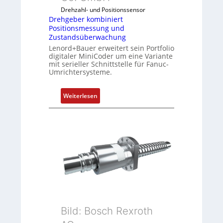
b
Drehzahl- und Positionssensor
i
Drehgeber kombiniert
n
Positionsmessung und
i
Zustandsüberwachung
e
Lenord+Bauer erweitert sein Portfolio
r
digitaler MiniCoder um eine Variante
mit serieller Schnittstelle für Fanuc-
t
Umrichtersysteme.
P
o
:
s
Weiterlesen
D
i
r
t
e
i
h
o
g
n
e
s
b
m
e
e
r
s
k
s
Bild: Bosch Rexroth
o
u
m
n