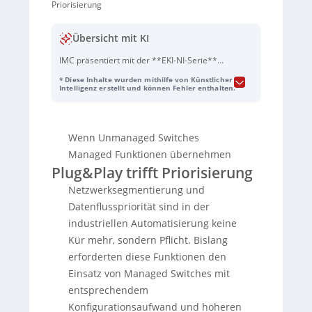
Priorisierung
Übersicht mit KI
IMC präsentiert mit der **EKI-NI-Serie**
und der **EKI-2417X-Serie** zwei
* Diese Inhalte wurden mithilfe von Künstlicher
**unmanaged Industrie-Switch-Reihen**,
Intelligenz erstellt und können Fehler enthalten.
die Funktionen bieten, die bislang meist
**Managed Switches** vorbehalten waren
– bei **geringem Aufwand** und
Wenn Unmanaged Switches
**niedrigeren Kosten**. – **Problem in
Automatisierungsnetzen:**
Managed Funktionen übernehmen
Unterschiedliche Daten (Profinet von SPS,
Plug&Play trifft Priorisierung
Standard-Ethernet von HMI/Sensorik) teilen
Netzwerksegmentierung und
sich oft dasselbe Netz. Ohne Priorisierung
können bei Engpässen **Profinet-
Datenflusspriorität sind in der
Telegramme verzögert** werden – bis hin
industriellen Automatisierung keine
zu **Fehlalarmen oder
Kür mehr, sondern Pflicht. Bislang
Steuerungsausfällen**. – **Lösung EKI-
erforderten diese Funktionen den
NI:** Die Switches erkennen **Profinet
Class A** automatisch (Profinet CCA-
Einsatz von Managed Switches mit
konform) und **priorisieren Profinet-
entsprechendem
Pakete ohne Konfiguration**. Damit bringt
Konfigurationsaufwand und höheren
z. B. der **EKI-2527NI** Profinet-