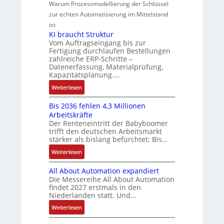
t
e
Warum Prozessmodellierung der Schlüssel
i
y
t
l
-
i
u
zur echten Automatisierung im Mittelstand
n
s
i
u
G
v
e
F
ist
t
k
n
e
e
r
KI braucht Struktur
a
è
g
s
M
V
Vom Auftragseingang bis zur
n
m
c
o
Fertigung durchlaufen Bestellungen
e
u
e
h
zahlreiche ERP-Schritte –
m
r
c
s
Datenerfassung, Materialprüfung,
ä
e
t
C
:
Kapazitätsplanung.…
f
n
r
N
Q
t
:
t
Weiterlesen
i
C
2
s
K
a
e
-
-
f
Bis 2036 fehlen 4,3 Millionen
I
u
b
S
E
ü
Arbeitskräfte
b
f
s
y
r
Der Renteneintritt der Babyboomer
h
r
n
-
s
g
trifft den deutschen Arbeitsmarkt
r
a
a
u
t
stärker als bislang befürchtet: Bis…
e
e
u
h
n
e
b
:
r
Weiterlesen
c
m
d
m
n
B
z
h
e
M
e
i
All About Automation expandiert
i
u
t
,
a
s
Die Messereihe All About Automation
s
m
S
g
r
findet 2027 erstmals in den
s
2
V
t
e
k
Niederlanden statt. Und…
e
0
o
r
p
e
b
:
Weiterlesen
3
r
u
r
t
e
A
6
s
k
ä
i