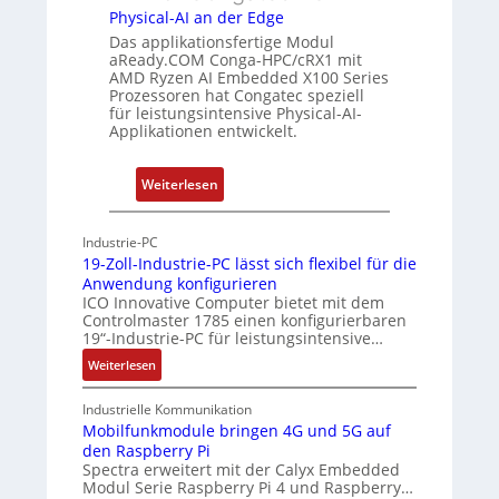
u
e
Physical-AI an der Edge
n
r
Das applikationsfertige Modul
g
c
aReady.COM Conga-HPC/cRX1 mit
AMD Ryzen AI Embedded X100 Series
a
Prozessoren hat Congatec speziell
t
für leistungsintensive Physical-AI-
-
Applikationen entwickelt.
A
r
:
Weiterlesen
c
P
h
h
Industrie-PC
i
y
19-Zoll-Industrie-PC lässt sich flexibel für die
t
s
Anwendung konfigurieren
e
i
ICO Innovative Computer bietet mit dem
k
Controlmaster 1785 einen konfigurierbaren
c
t
19“-Industrie-PC für leistungsintensive…
a
u
:
Weiterlesen
l
r
1
-
9
Industrielle Kommunikation
A
-
Mobilfunkmodule bringen 4G und 5G auf
I
den Raspberry Pi
Z
a
Spectra erweitert mit der Calyx Embedded
o
Modul Serie Raspberry Pi 4 und Raspberry…
n
l