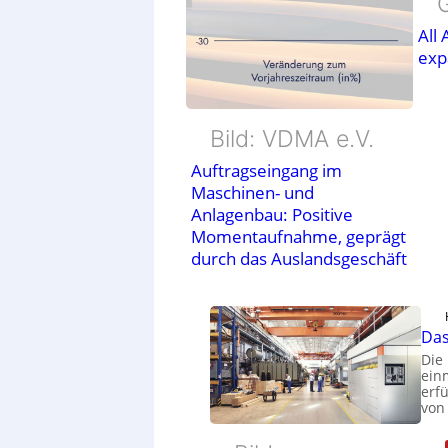
All
exp
Bild: VDMA e.V.
Auftragseingang im
Maschinen- und
Anlagenbau: Positive
Momentaufnahme, geprägt
durch das Auslandsgeschäft
Das
Die
ein
erfü
von