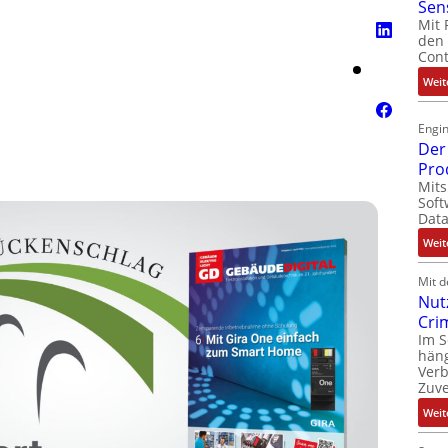
Sen
Mit 
den 
Cont
Weit
Engin
Der 
Pro
Mits
Soft
Dat
Weit
Mit 
Nut
Cri
Im 
häng
Ver
Zuve
Weit