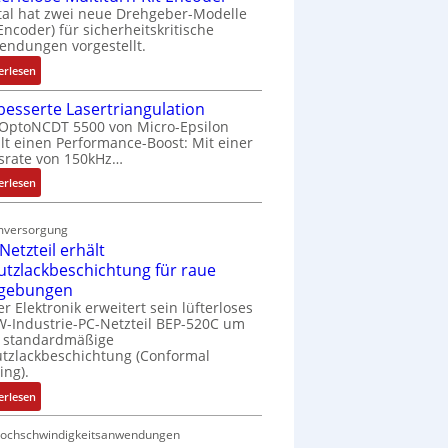
tal hat zwei neue Drehgeber-Modelle
 Encoder) für sicherheitskritische
ndungen vorgestellt.
:
erlesen
B
besserte Lasertriangulation
a
OptoNCDT 5500 von Micro-Epsilon
t
lt einen Performance-Boost: Mit einer
t
srate von 150kHz…
e
:
erlesen
r
V
i
e
e
mversorgung
r
l
Netzteil erhält
b
o
utzlackbeschichtung für raue
e
s
gebungen
s
e
er Elektronik erweitert sein lüfterloses
s
M
-Industrie-PC-Netzteil BEP-520C um
e
u
e standardmäßige
r
tzlackbeschichtung (Conformal
l
ing).
t
t
e
i
:
erlesen
L
t
I
a
u
P
Hochschwindigkeitsanwendungen
s