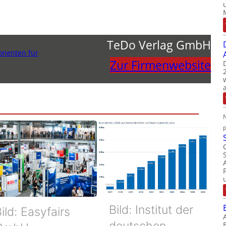
TeDo Verlag GmbH
nenten für
Zur Firmenwebsite
N
Bild: Institut der
ild: Easyfairs
deutschen