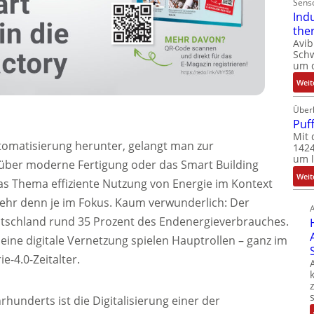
Sens
Ind
the
Avib
Sch
um 
Weit
Über
Puf
Mit 
tomatisierung herunter, gelangt man zur
1424
um l
n über moderne Fertigung oder das Smart Building
Weit
as Thema effiziente Nutzung von Energie im Kontext
ehr denn je im Fokus. Kaum verwunderlich: Der
tschland rund 35 Prozent des Endenergieverbrauches.
ne digitale Vernetzung spielen Hauptrollen – ganz im
e-4.0-Zeitalter.
hunderts ist die Digitalisierung einer der