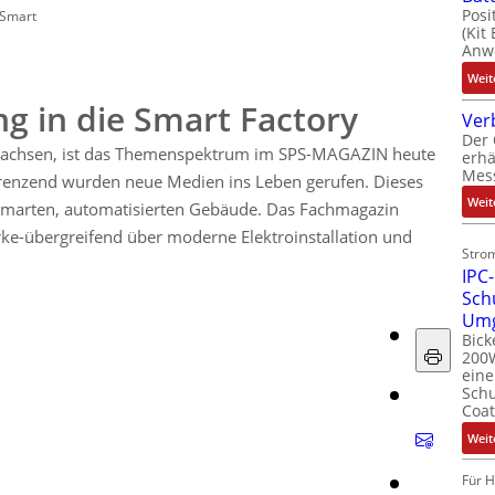
Posi
Smart
(Kit
Anwe
Weit
g in die Smart Factory
Ver
Der 
ewachsen, ist das Themenspektrum im SPS-MAGAZIN heute
erhä
Mes
renzend wurden neue Medien ins Leben gerufen. Dieses
Weit
smarten, automatisierten Gebäude. Das Fachmagazin
e-übergreifend über moderne Elektroinstallation und
Stro
IPC-
Sch
Um
Bick
200W
ein
Schu
Coat
Weit
Für 