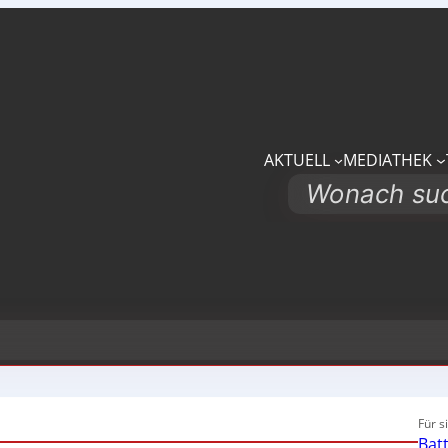
AKTUELL
MEDIATHEK
Search
Für s
Bat