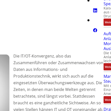
Spe
Kais
aus 
Dru
Weit
Auf
Anl
Mom
Aus
Die
Die IT/OT-Konvergenz, also das
Anl
leic
Zusammenführen oder Zusammenwachsen von
Weit
Daten aus Informations- und
Produktionstechnik, wirkt sich auch auf die
Mar
Ste
eingesetzten Überwachungswerkzeuge aus. Die
Mit 
Zeiten, in denen man beide Welten getrennt
Einz
Anw
betrachtete, sind längst vorbei. Stattdessen
Weit
braucht es eine ganzheitliche Sichtweise. An so
Dra
vielen Stellen hängen IT und OT voneinander ab.