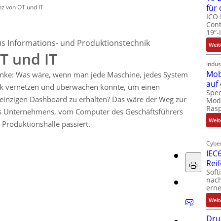
für
z von OT und IT
ICO 
Cont
19“-
 Informations- und Produktionstechnik
Weit
T und IT
Indus
Mob
danke: Was wäre, wenn man jede Maschine, jedes System
auf
ik vernetzen und überwachen könnte, um einen
Spec
 einzigen Dashboard zu erhalten? Das wäre der Weg zur
Modu
Ras
es Unternehmens, vom Computer des Geschäftsführers
Weit
 Produktionshalle passiert.
Cyber
IEC6
Rei
Soft
nach
erne
Weit
Dru