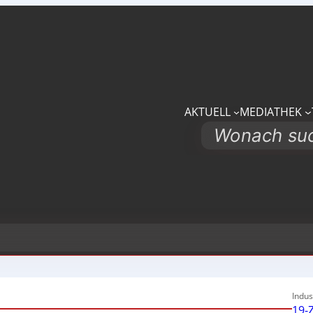
AKTUELL
MEDIATHEK
Search
Indus
19-Z