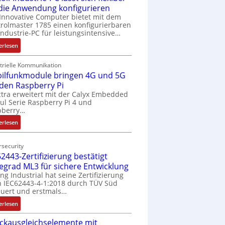
 die Anwendung konfigurieren
Innovative Computer bietet mit dem
rolmaster 1785 einen konfigurierbaren
Industrie-PC für leistungsintensive…
:
erlesen
1
9
trielle Kommunikation
ilfunkmodule bringen 4G und 5G
-
Z
 den Raspberry Pi
o
tra erweitert mit der Calyx Embedded
l Serie Raspberry Pi 4 und
l
pberry…
l
-
:
erlesen
I
M
n
o
security
d
b
2443-Zertifizierung bestätigt
u
i
fegrad ML3 für sichere Entwicklung
s
l
ing Industrial hat seine Zertifizierung
t
f
 IEC62443-4-1:2018 durch TÜV Süd
r
u
uert und erstmals…
i
n
:
erlesen
e
k
I
-
m
ckausgleichselemente mit
E