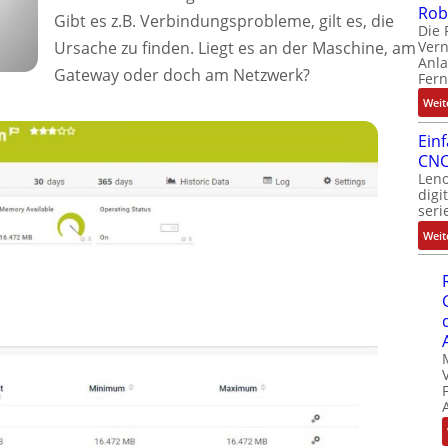
Rob
Gibt es z.B. Verbindungsprobleme, gilt es, die
Die 
Ver
Ursache zu finden. Liegt es an der Maschine, am
Anla
Gateway oder doch am Netzwerk?
Fer
Weit
Ein
CNC
Leno
digi
seri
Weit