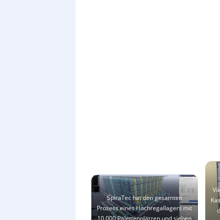
Vi
SpiraTec hat den gesamten
Kas
Prozess eines Hochregallagers mit
d
10.000 Palettenplätzen und sieben