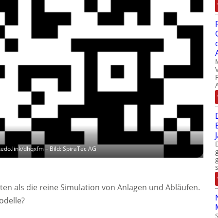
/tedo.link/dhqxfm
–
Bild: SpiraTec AG
sten als die reine Simulation von Anlagen und Abläufen.
odelle?