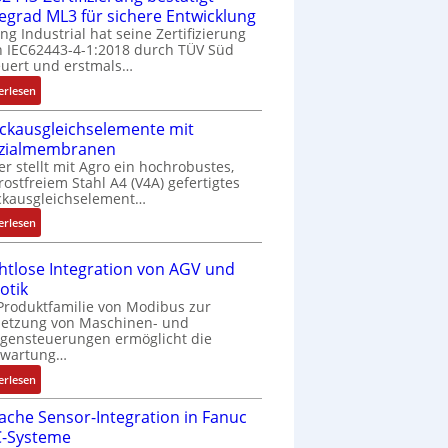
fegrad ML3 für sichere Entwicklung
ing Industrial hat seine Zertifizierung
 IEC62443-4-1:2018 durch TÜV Süd
uert und erstmals…
:
erlesen
I
ckausgleichselemente mit
E
zialmembranen
C
er stellt mit Agro ein hochrobustes,
6
rostfreiem Stahl A4 (V4A) gefertigtes
2
ckausgleichselement…
4
:
4
erlesen
D
3
r
-
htlose Integration von AGV und
u
Z
otik
c
e
Produktfamilie von Modibus zur
k
r
netzung von Maschinen- und
a
t
gensteuerungen ermöglicht die
nwartung…
u
i
s
f
:
erlesen
g
i
D
l
z
fache Sensor-Integration in Fanuc
r
e
i
-Systeme
a