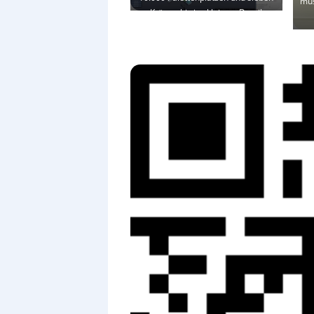
mus
Kränen bis ins kleinste Detail
virtuell modelliert.
–
—Bild:
SpiraTec AG