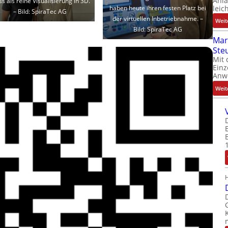
Anl
s als reine Visualisierung in 3D.
leic
haben heute ihren festen Platz bei
–
Bild: SpiraTec AG
der virtuellen Inbetriebnahme.
–
Weit
Bild: SpiraTec AG
Mar
Ste
Mit 
Einz
Anw
Weit