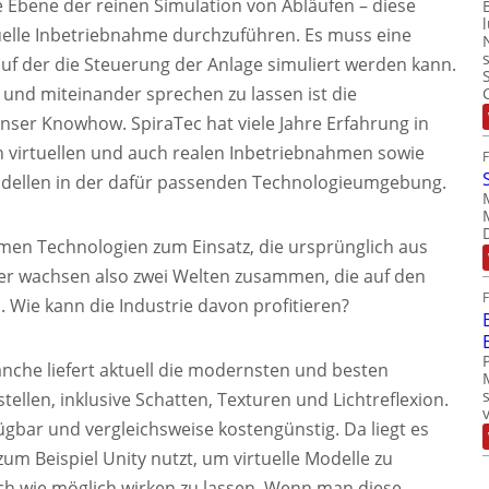
e Ebene der reinen Simulation von Abläufen – diese
tuelle Inbetriebnahme durchzuführen. Es muss eine
uf der die Steuerung der Anlage simuliert werden kann.
und miteinander sprechen zu lassen ist die
unser Knowhow. SpiraTec hat viele Jahre Erfahrung in
 virtuellen und auch realen Inbetriebnahmen sowie
odellen in der dafür passenden Technologieumgebung.
men Technologien zum Einsatz, die ursprünglich aus
r wachsen also zwei Welten zusammen, die auf den
. Wie kann die Industrie davon profitieren?
che liefert aktuell die modernsten und besten
ellen, inklusive Schatten, Texturen und Lichtreflexion.
ügbar und vergleichsweise kostengünstig. Da liegt es
zum Beispiel Unity nutzt, um virtuelle Modelle zu
isch wie möglich wirken zu lassen. Wenn man diese