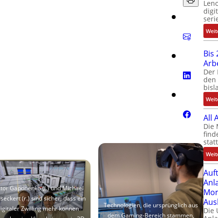
Leno
digi
seri
Weit
Bis 
Arb
Der 
den 
bisl
Weit
All
Die 
find
stat
Weit
Auf
Anl
ktor Gaponenko (l.) und Michael
Mom
seckert (r.) sind sicher, dass ein
Aus
Technologien, die ursprünglich aus
igitaler Zwilling mehr können
Die
dem Gaming-Bereich stammen,