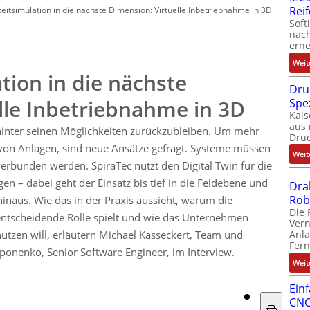
Rei
zeitsimulation in die nächste Dimension: Virtuelle Inbetriebnahme in 3D
Soft
nach
erne
Weit
tion in die nächste
Dru
lle Inbetriebnahme in 3D
Spe
Kais
aus 
, hinter seinen Möglichkeiten zurückzubleiben. Um mehr
Dru
n von Anlagen, sind neue Ansätze gefragt. Systeme müssen
Weit
verbunden werden. SpiraTec nutzt den Digital Twin für die
en – dabei geht der Einsatz bis tief in die Feldebene und
Dra
Rob
 hinaus. Wie das in der Praxis aussieht, warum die
Die 
entscheidende Rolle spielt und wie das Unternehmen
Ver
Anla
nutzen will, erläutern Michael Kasseckert, Team und
Fer
ponenko, Senior Software Engineer, im Interview.
Weit
Ein
CNC