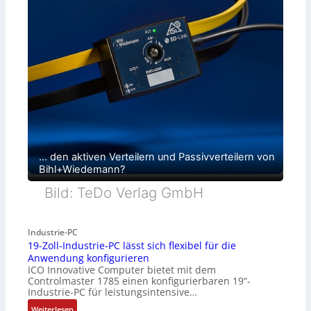
… den aktiven Verteilern und Passivverteilern von
Bihl+Wiedemann?
Bild: TeDo Verlag GmbH
Industrie-PC
19-Zoll-Industrie-PC lässt sich flexibel für die
Anwendung konfigurieren
ICO Innovative Computer bietet mit dem
Controlmaster 1785 einen konfigurierbaren 19“-
Industrie-PC für leistungsintensive…
:
Weiterlesen