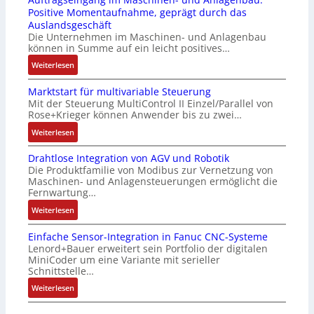
3
u
s
r
Positive Momentaufnahme, geprägt durch das
-
c
t
i
Auslandsgeschäft
Z
k
s
n
Die Unternehmen im Maschinen- und Anlagenbau
e
a
i
g
können in Summe auf ein leicht positives…
r
u
c
e
:
Weiterlesen
t
s
h
n
A
i
g
f
4
Marktstart für multivariable Steuerung
u
f
l
l
G
Mit der Steuerung MultiControl II Einzel/Parallel von
f
i
e
e
u
Rose+Krieger können Anwender bis zu zwei…
t
z
i
x
n
r
:
Weiterlesen
i
c
i
d
a
M
e
h
b
5
Drahtlose Integration von AGV und Robotik
g
a
r
s
e
G
Die Produktfamilie von Modibus zur Vernetzung von
s
r
u
e
l
a
Maschinen- und Anlagensteuerungen ermöglicht die
e
k
n
l
f
u
Fernwartung…
i
t
g
e
ü
f
:
Weiterlesen
n
s
b
m
r
d
D
g
t
e
e
d
e
Einfache Sensor-Integration in Fanuc CNC-Systeme
r
a
a
s
n
i
n
Lenord+Bauer erweitert sein Portfolio der digitalen
a
n
r
t
t
e
R
MiniCoder um eine Variante mit serieller
h
g
t
ä
e
A
Schnittstelle…
a
t
i
f
t
m
n
s
:
Weiterlesen
l
m
ü
i
i
w
p
E
o
M
r
g
t
e
b
i