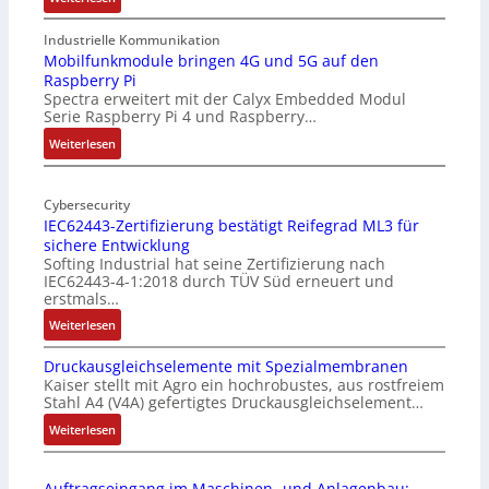
1
9
Industrielle Kommunikation
-
Mobilfunkmodule bringen 4G und 5G auf den
Raspberry Pi
Z
Spectra erweitert mit der Calyx Embedded Modul
o
Serie Raspberry Pi 4 und Raspberry…
l
l
:
Weiterlesen
-
M
I
o
n
Cybersecurity
b
IEC62443-Zertifizierung bestätigt Reifegrad ML3 für
d
i
sichere Entwicklung
u
l
Softing Industrial hat seine Zertifizierung nach
s
f
IEC62443-4-1:2018 durch TÜV Süd erneuert und
t
u
erstmals…
r
n
:
Weiterlesen
i
k
I
e
m
Druckausgleichselemente mit Spezialmembranen
E
-
o
Kaiser stellt mit Agro ein hochrobustes, aus rostfreiem
C
P
d
Stahl A4 (V4A) gefertigtes Druckausgleichselement…
6
C
u
2
:
Weiterlesen
l
l
4
D
ä
e
4
r
s
b
Auftragseingang im Maschinen- und Anlagenbau: