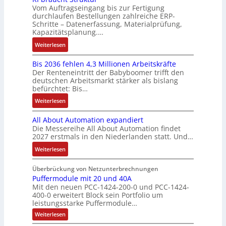
k
n
b
o
r
Vom Auftragseingang bis zur Fertigung
s
n
-
i
o
durchlaufen Bestellungen zahlreiche ERP-
s
V
t
t
G
Schritte – Datenerfassung, Materialprüfung,
n
t
i
e
è
w
e
Kapazitätsplanung.…
F
i
t
r
m
i
s
a
k
:
Weiterlesen
i
t
e
c
c
n
K
v
r
s
k
h
u
Bis 2036 fehlen 4,3 Millionen Arbeitskräfte
I
e
i
:
l
ä
c
Der Renteneintritt der Babyboomer trifft den
b
M
e
Q
u
f
deutschen Arbeitsmarkt stärker als bislang
C
r
o
b
2
n
t
befürchtet: Bis…
N
a
m
s
-
g
s
C
:
Weiterlesen
u
e
-
E
f
-
B
c
n
u
r
ü
All About Automation expandiert
S
i
h
t
n
g
h
Die Messereihe All About Automation findet
y
s
t
a
d
e
r
2027 erstmals in den Niederlanden statt. Und…
s
2
S
u
M
b
e
t
0
:
Weiterlesen
t
f
a
n
r
e
3
A
r
n
r
i
z
m
6
l
Überbrückung von Netzunterbrechnungen
u
a
k
s
u
e
f
l
Puffermodule mit 20 und 40A
k
h
e
s
m
Mit den neuen PCC-1424-200-0 und PCC-1424-
e
A
t
m
t
e
V
400-0 erweitert Block sein Portfolio um
h
b
u
e
i
b
o
leistungsstarke Puffermodule…
l
o
r
,
n
e
r
:
Weiterlesen
e
u
g
g
s
s
P
n
t