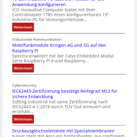
Anwendung konfigurieren
ICO Innovative Computer bietet mit dem
Controlmaster 1785 einen konfigurierbaren 19“-
Industrie-PC für leistungsintensive…
:
Weiterlesen
1
9
Industrielle Kommunikation
-
Mobilfunkmodule bringen 4G und 5G auf den
Raspberry Pi
Z
Spectra erweitert mit der Calyx Embedded Modul
o
Serie Raspberry Pi 4 und Raspberry…
l
l
:
Weiterlesen
-
M
I
o
n
Cybersecurity
b
IEC62443-Zertifizierung bestätigt Reifegrad ML3 für
d
i
sichere Entwicklung
u
l
Softing Industrial hat seine Zertifizierung nach
s
f
IEC62443-4-1:2018 durch TÜV Süd erneuert und
t
u
erstmals…
r
n
:
Weiterlesen
i
k
I
e
m
Druckausgleichselemente mit Spezialmembranen
E
-
o
Kaiser stellt mit Agro ein hochrobustes, aus rostfreiem
C