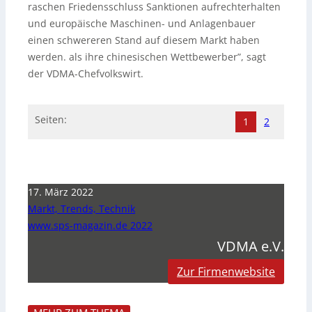
raschen Friedensschluss Sanktionen aufrechterhalten
und europäische Maschinen- und Anlagenbauer
einen schwereren Stand auf diesem Markt haben
werden. als ihre chinesischen Wettbewerber”, sagt
der VDMA-Chefvolkswirt.
Seiten:
1
2
17. März 2022
Markt, Trends, Technik
www.sps-magazin.de 2022
VDMA e.V.
Zur Firmenwebsite