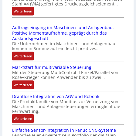
P
d
Stahl A4 (V4A) gefertigtes Druckausgleichselement…
6
C
u
2
:
Weiterlesen
l
l
4
D
ä
e
4
r
s
b
Auftragseingang im Maschinen- und Anlagenbau:
3
u
s
r
Positive Momentaufnahme, geprägt durch das
-
c
t
i
Auslandsgeschäft
Z
k
s
n
Die Unternehmen im Maschinen- und Anlagenbau
e
a
i
g
können in Summe auf ein leicht positives…
r
u
c
e
:
Weiterlesen
t
s
h
n
A
i
g
f
4
Marktstart für multivariable Steuerung
u
f
l
l
G
Mit der Steuerung MultiControl II Einzel/Parallel von
f
i
e
e
u
Rose+Krieger können Anwender bis zu zwei…
t
z
i
x
n
r
:
Weiterlesen
i
c
i
d
a
M
e
h
b
5
Drahtlose Integration von AGV und Robotik
g
a
r
s
e
G
Die Produktfamilie von Modibus zur Vernetzung von
s
r
u
e
l
a
Maschinen- und Anlagensteuerungen ermöglicht die
e
k
n
l
f
u
Fernwartung…
i
t
g
e
ü
f
:
Weiterlesen
n
s
b
m
r
d
D
g
t
e
e
d
e
Einfache Sensor-Integration in Fanuc CNC-Systeme
r
a
a
s
n
i
n
Lenord+Bauer erweitert sein Portfolio der digitalen
a