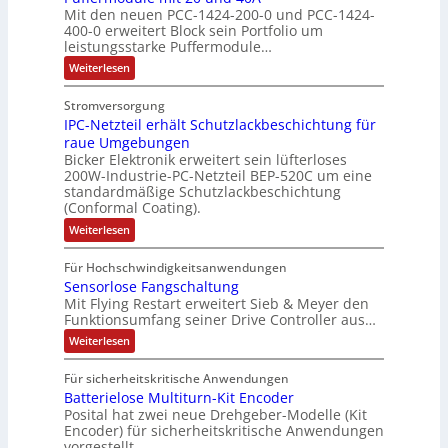
s
m
Mit den neuen PCC-1424-200-0 und PCC-1424-
e
A
t
m
t
e
V
400-0 erweitert Block sein Portfolio um
h
b
u
e
i
b
o
leistungsstarke Puffermodule…
l
o
r
,
n
e
r
:
Weiterlesen
e
u
g
g
s
s
P
n
t
e
l
u
t
t
Stromversorgung
4
A
f
p
e
ä
a
IPC-Netzteil erhält Schutzlackbeschichtung für
f
,
u
r
i
t
e
n
raue Umgebungen
3
t
ä
t
r
i
d
Bicker Elektronik erweitert sein lüfterloses
m
M
o
g
e
g
200W-Industrie-PC-Netzteil BEP-520C um eine
d
o
i
m
t
r
standardmäßige Schutzlackbeschichtung
e
d
e
l
a
(Conformal Coating).
u
d
b
n
s
l
l
t
u
e
:
J
Weiterlesen
V
e
i
i
I
r
i
a
m
D
P
o
o
i
c
S
Für Hochschwindigkeitsanwendungen
h
C
M
t
n
n
h
P
Sensorlose Fangschaltung
-
r
A
2
e
N
e
Mit Flying Restart erweitert Sieb & Meyer den
d
N
0
e
E
e
Funktionsumfang seiner Drive Controller aus…
n
x
u
a
s
t
l
n
A
p
:
s
z
Weiterlesen
z
e
d
S
t
r
a
A
4
i
k
e
e
b
n
0
Für sicherheitskritische Anwendungen
u
e
n
i
t
A
e
d
Batterielose Multiturn-Kit Encoder
s
l
s
l
r
o
e
i
Posital hat zwei neue Drehgeber-Modelle (Kit
i
l
e
i
r
r
Encoder) für sicherheitskritische Anwendungen
t
e
a
l
h
s
vorgestellt.