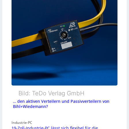
Bild: TeDo Verlag GmbH
… den aktiven Verteilern und Passivverteilern von
Bihl+Wiedemann?
Industrie-PC
19-Zoll-Industrie-PC lässt sich flexibel für die